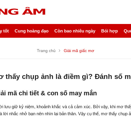
 tốt
Cung hoàng đạo
Còn bao nhiêu ngày
Bói hợp
Quẻ
Trang chủ
Giải mã giấc mơ
 thấy chụp ảnh là điềm gì? Đánh số 
ải mã chi tiết & con số may mắn
ười lưu giữ kỷ niệm, khoảnh khắc và cả cảm xúc. Bởi vậy, khi mơ t
là lời nhắc nhở bạn nên nhìn lại bản thân. Vậy cụ thể, mơ thấy chụp 