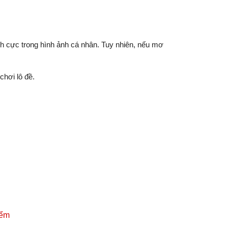
ch cực trong hình ảnh cá nhân. Tuy nhiên, nếu mơ
hơi lô đề.
iểm