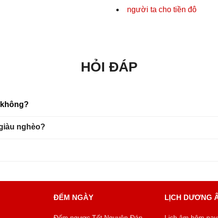
người ta cho tiền đô
HỎI ĐÁP
u không?
 giàu nghèo?
ĐẾM NGÀY
LỊCH DƯƠNG 
Đếm ngược Tết Nguyên Đán
Lịch âm hôm nay