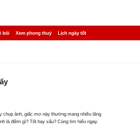
 bói
Xem phong thuỷ
Lịch ngày tốt
mấy
hấy chụp ảnh, giấc mơ này thường mang nhiều tầng
ảnh là điềm gì? Tốt hay xấu? Cùng tìm hiểu ngay.