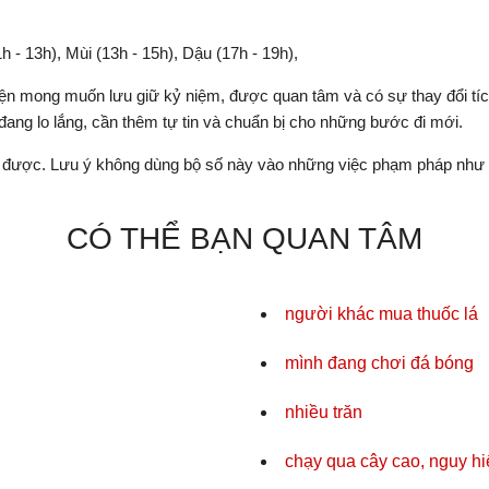
h - 13h), Mùi (13h - 15h), Dậu (17h - 19h),
hiện mong muốn lưu giữ kỷ niệm, được quan tâm và có sự thay đổi tí
đang lo lắng, cần thêm tự tin và chuẩn bị cho những bước đi mới.
được. Lưu ý không dùng bộ số này vào những việc phạm pháp như c
CÓ THỂ BẠN QUAN TÂM
người khác mua thuốc lá
mình đang chơi đá bóng
nhiều trăn
chạy qua cây cao, nguy h