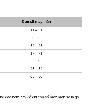
Con số may mắn
11 – 91
26 – 62
34 – 43
17 – 71
22 – 02
45 – 54
08 – 80
àng đạo hôm nay để ghi con số may mắn sẽ là gợi