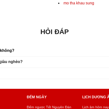
mo tha khau sung
HỎI ĐÁP
u không?
 giàu nghèo?
ĐẾM NGÀY
LỊCH DƯƠNG 
Đếm ngược Tết Nguyên Đán
Lịch âm hôm nay