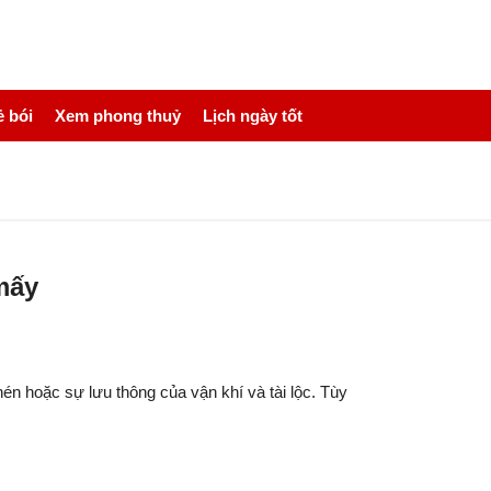
 bói
Xem phong thuỷ
Lịch ngày tốt
mấy
n hoặc sự lưu thông của vận khí và tài lộc. Tùy