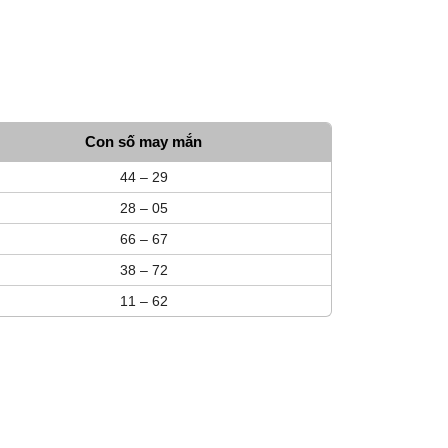
Con số may mắn
44 – 29
28 – 05
66 – 67
38 – 72
11 – 62