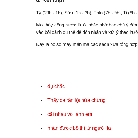
6. Kết luận
Tý (23h - 1h), Sửu (1h - 3h), Thìn (7h - 9h), Tị (9h 
Mơ thấy cống nước là lời nhắc nhở bạn chú ý đến v
vào bối cảnh cụ thể để đón nhận và xử lý theo hướ
Đây là bộ số may mắn mà các sách xưa tổng hợp 
đụ chắc
Thấy da rắn lột nửa chừng
cãi nhau với anh em
nhận được bố thí từ người lạ