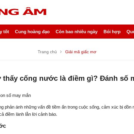
 tốt
Cung hoàng đạo
Còn bao nhiêu ngày
Bói hợp
Quẻ
Trang chủ
Giải mã giấc mơ
 thấy cống nước là điềm gì? Đánh số 
 con số may mắn
g phản ánh những vấn đề tiềm ẩn trong cuộc sống, cảm xúc bị dồn né
ả điềm lành lẫn lời cảnh báo.
ước