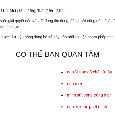
- 11h), Mùi (13h - 15h), Tuất (19h - 21h),
iệc giải quyết các vấn đề đang tồn đọng, đồng thời cũng có thể là 
ng tích cực.
được. Lưu ý không dùng bộ số này vào những việc phạm pháp như c
CÓ THỂ BẠN QUAN TÂM
người bạn đã chết từ lâu
nhà mới
mình sút bóng trúng đích
người khác ghét mình