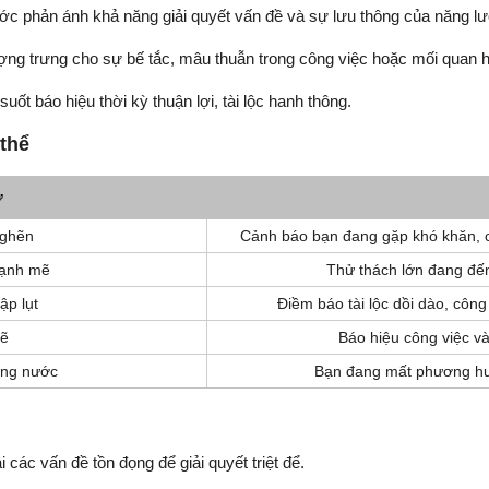
 phản ánh khả năng giải quyết vấn đề và sự lưu thông của năng lượn
ng trưng cho sự bế tắc, mâu thuẫn trong công việc hoặc mối quan h
ốt báo hiệu thời kỳ thuận lợi, tài lộc hanh thông.
 thể
ơ
nghẽn
Cảnh báo bạn đang gặp khó khăn, cầ
mạnh mẽ
Thử thách lớn đang đến
ập lụt
Điềm báo tài lộc dồi dào, công 
sẽ
Báo hiệu công việc và
ống nước
Bạn đang mất phương hư
 các vấn đề tồn đọng để giải quyết triệt để.