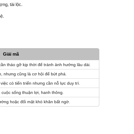
g, tài lộc.
ệ.
Giải mã
n tháo gỡ kịp thời để tránh ảnh hưởng lâu dài.
, nhưng cũng là cơ hội để bứt phá.
việc có tiến triển nhưng cần nỗ lực duy trì.
 cuộc sống thuận lợi, hanh thông.
ớng hoặc đối mặt khó khăn bất ngờ.