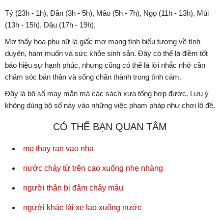
Tý (23h - 1h), Dần (3h - 5h), Mão (5h - 7h), Ngọ (11h - 13h), Mùi
(13h - 15h), Dậu (17h - 19h),
Mơ thấy hoa phụ nữ là giấc mơ mang tính biểu tượng về tình
duyên, ham muốn và sức khỏe sinh sản. Đây có thể là điềm tốt
báo hiệu sự hạnh phúc, nhưng cũng có thể là lời nhắc nhở cần
chăm sóc bản thân và sống chân thành trong tình cảm.
Đây là bộ số may mắn mà các sách xưa tổng hợp được. Lưu ý
không dùng bộ số này vào những việc phạm pháp như chơi lô đề.
CÓ THỂ BẠN QUAN TÂM
mo thay ran vao nha
nước chảy từ trên cao xuống nhẹ nhàng
người thân bị đâm chảy máu
người khác lái xe lao xuống nước