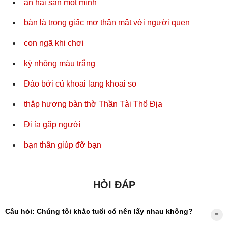
ăn hải sản một mình
bàn là trong giấc mơ thân mật với người quen
con ngã khi chơi
kỳ nhông màu trắng
Đào bới củ khoai lang khoai so
thắp hương bàn thờ Thần Tài Thổ Địa
Đi ỉa gặp người
bạn thân giúp đỡ bạn
HỎI ĐÁP
Câu hỏi: Chúng tôi khắc tuổi có nên lấy nhau không?