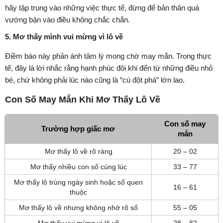
hãy tập trung vào những việc thực tế, đừng để bản thân quá
vướng bận vào điều không chắc chắn.
5. Mơ thấy mình vui mừng vì lô về
Điềm báo này phản ánh tâm lý mong chờ may mắn. Trong thực
tế, đây là lời nhắc rằng hạnh phúc đôi khi đến từ những điều nhỏ
bé, chứ không phải lúc nào cũng là “cú đột phá” lớn lao.
Con Số May Mắn Khi Mơ Thấy Lô Về
Con số may
Trường hợp giấc mơ
mắn
Mơ thấy lô về rõ ràng
20 – 02
Mơ thấy nhiều con số cùng lúc
33 – 77
Mơ thấy lô trùng ngày sinh hoặc số quen
16 – 61
thuộc
Mơ thấy lô về nhưng không nhớ rõ số
55 – 05