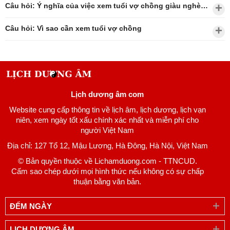
Câu hỏi: Ý nghĩa của việc xem tuổi vợ chồng giàu nghèo?
Câu hỏi: Vì sao cần xem tuổi vợ chồng
Lịch dương âm com
Website cung cấp thông tin về lịch âm, lịch dương, lịch vạn
niên, xem ngày tốt xấu chính xác nhất và miễn phí cho
người Việt Nam
Địa chỉ: 127 Tổ 12, Mậu Lương, Hà Đông, Hà Nội, Việt Nam
© Bản quyền thuộc về Lichamduong.com - TTNCUD.
Cấm sao chép dưới mọi hình thức nếu không có sự chấp
thuận bằng văn bản.
ĐẾM NGÀY
LỊCH DƯƠNG ÂM