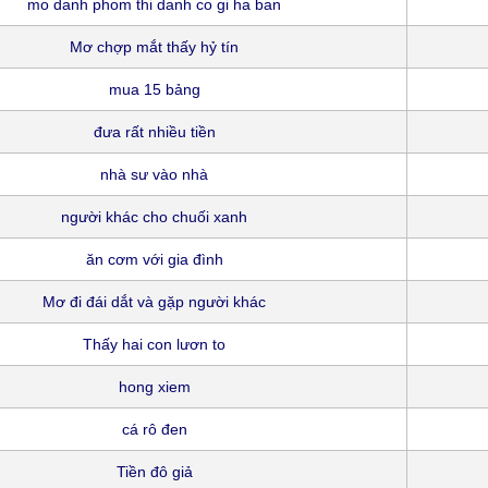
mo danh phom thi danh co gi ha ban
Mơ chợp mắt thấy hỷ tín
mua 15 bảng
đưa rất nhiều tiền
nhà sư vào nhà
người khác cho chuối xanh
ăn cơm với gia đình
Mơ đi đái dắt và gặp người khác
Thấy hai con lươn to
hong xiem
cá rô đen
Tiền đô giả