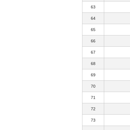
63
64
65
66
67
68
69
70
71
72
73