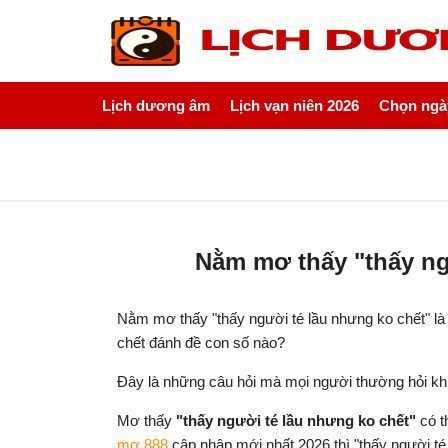
Lịch dương âm
Lịch vạn niên 2026
Chọn ngày
Nằm mơ thấy "thấy ng
Nằm mơ thấy "thấy người té lầu nhưng ko chết" là
chết đánh đề con số nào?
Đây là những câu hỏi mà mọi người thường hỏi k
Mơ thấy
"thấy người té lầu nhưng ko chết"
có t
mơ 888
cập nhập mới nhất 2026 thì "thấy người té