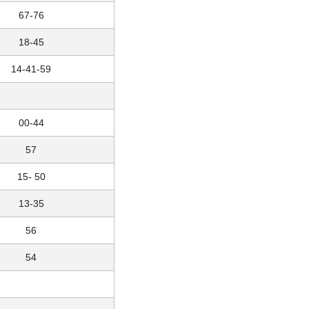
67-76
18-45
14-41-59
00-44
57
15- 50
13-35
56
54