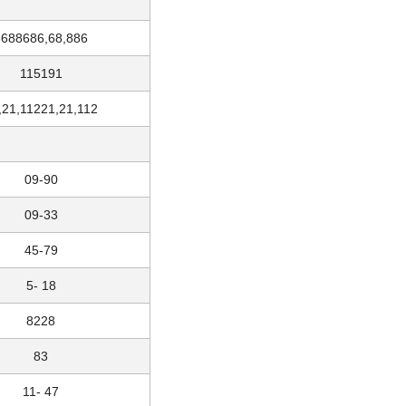
8688686,68,886
115191
,21,11221,21,112
09-90
09-33
45-79
5- 18
8228
83
11- 47