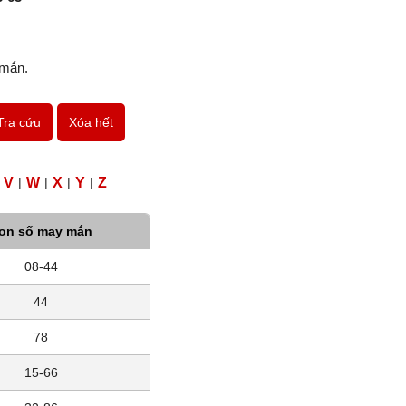
 mắn.
Tra cứu
Xóa hết
V
|
W
|
X
|
Y
|
Z
on số may mắn
08-44
44
78
15-66