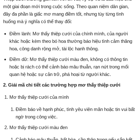
một giai đoạn mới trong cuộc sống. Theo quan niệm dân gian,
đây đa phần là giấc mơ mang điềm tốt, nhưng tùy từng tình
huống mà ý nghĩa có thể thay đổi:
Điềm lành: Mơ thấy thiệp cưới của chính mình, của người
khác hoặc kèm theo bó hoa thường báo hiệu tình cảm thăng
hoa, công danh rộng mở, tài lộc hanh thông.
Điềm dữ: Mơ thấy thiệp cưới màu đen, không có thông tin
hoặc bị rách có thể cảnh báo mâu thuẫn, rạn nứt trong mối
quan hệ hoặc sự cản trở, phá hoại từ người khác.
2. Giải mã chi tiết các trường hợp mơ thấy thiệp cưới
Mơ thấy thiệp cưới của mình
Điềm báo về hạnh phúc, tình yêu viên mãn hoặc tin vui bất
ngờ trong công việc.
Mơ thấy thiệp cưới màu đen
Cảnh báo mâu thuẫn, bất hòa, cần thận trọng nếu sắp kết