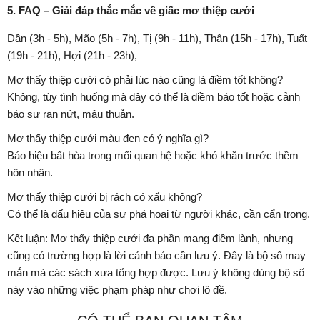
5. FAQ – Giải đáp thắc mắc về giấc mơ thiệp cưới
Dần (3h - 5h), Mão (5h - 7h), Tị (9h - 11h), Thân (15h - 17h), Tuất
(19h - 21h), Hợi (21h - 23h),
Mơ thấy thiệp cưới có phải lúc nào cũng là điềm tốt không?
Không, tùy tình huống mà đây có thể là điềm báo tốt hoặc cảnh
báo sự rạn nứt, mâu thuẫn.
Mơ thấy thiệp cưới màu đen có ý nghĩa gì?
Báo hiệu bất hòa trong mối quan hệ hoặc khó khăn trước thềm
hôn nhân.
Mơ thấy thiệp cưới bị rách có xấu không?
Có thể là dấu hiệu của sự phá hoại từ người khác, cần cẩn trọng.
Kết luận: Mơ thấy thiệp cưới đa phần mang điềm lành, nhưng
cũng có trường hợp là lời cảnh báo cần lưu ý. Đây là bộ số may
mắn mà các sách xưa tổng hợp được. Lưu ý không dùng bộ số
này vào những việc phạm pháp như chơi lô đề.