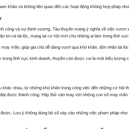
ham khảo và không liên quan đến các hoạt động không hợp pháp như 
y
ành công và sự thịnh vượng. Tàu thuyền mang ý nghĩa về việc vươn x
n lợi và tài lộc, mang lại cơ hội mới cho những ai làm trong lĩnh vự
ay mắn, giúp gia chủ dễ dàng vượt qua khó khăn, đón nhận tài lộc v
 trong lĩnh vực kinh doanh, thuyền còn được coi là một biểu tượng c
khác nhau, từ những khó khăn trong công việc đến những cơ hội thăng
để đạt được thành công. Hãy thử vận may với những con số may mắn 
được. Lưu ý không dùng bộ số này vào những việc phạm pháp như c