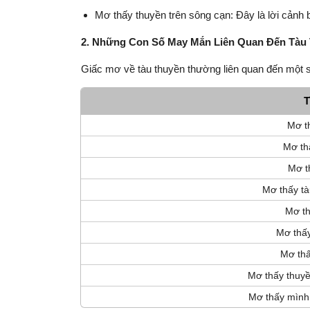
Mơ thấy thuyền trên sông cạn: Đây là lời cảnh 
2. Những Con Số May Mắn Liên Quan Đến Tàu
Giấc mơ về tàu thuyền thường liên quan đến một 
T
Mơ t
Mơ thấ
Mơ t
Mơ thấy tàu
Mơ th
Mơ thấy
Mơ thấ
Mơ thấy thuyề
Mơ thấy mình 