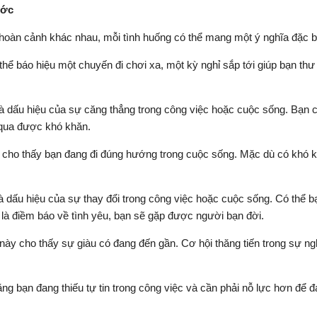
ước
hoàn cảnh khác nhau, mỗi tình huống có thể mang một ý nghĩa đặc bi
hể báo hiệu một chuyến đi chơi xa, một kỳ nghỉ sắp tới giúp bạn thư 
 dấu hiệu của sự căng thẳng trong công việc hoặc cuộc sống. Bạn cần 
t qua được khó khăn.
t, cho thấy bạn đang đi đúng hướng trong cuộc sống. Mặc dù có khó 
à dấu hiệu của sự thay đổi trong công việc hoặc cuộc sống. Có thể
ể là điềm báo về tình yêu, bạn sẽ gặp được người bạn đời.
 này cho thấy sự giàu có đang đến gần. Cơ hội thăng tiến trong sự ng
ng bạn đang thiếu tự tin trong công việc và cần phải nỗ lực hơn để