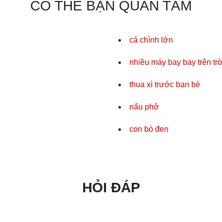
CÓ THỂ BẠN QUAN TÂM
cá chình lớn
nhiều máy bay bay trên trờ
thua xì trước bạn bè
nấu phở
con bò đen
HỎI ĐÁP