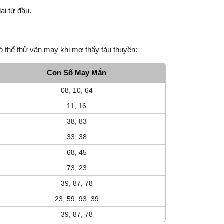
ại từ đầu.
 thể thử vận may khi mơ thấy tàu thuyền:
Con Số May Mắn
08, 10, 64
11, 16
38, 83
33, 38
68, 45
73, 23
39, 87, 78
23, 59, 93, 39
39, 87, 78