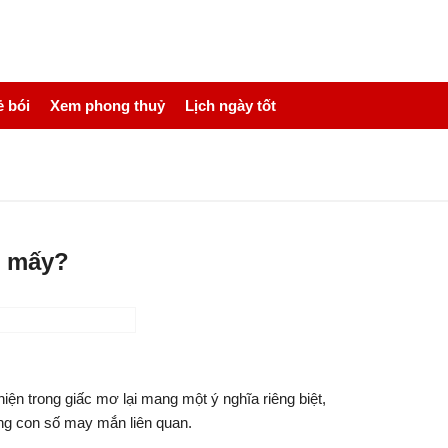
 bói
Xem phong thuỷ
Lịch ngày tốt
ố mấy?
ện trong giấc mơ lại mang một ý nghĩa riêng biệt,
ng con số may mắn liên quan.