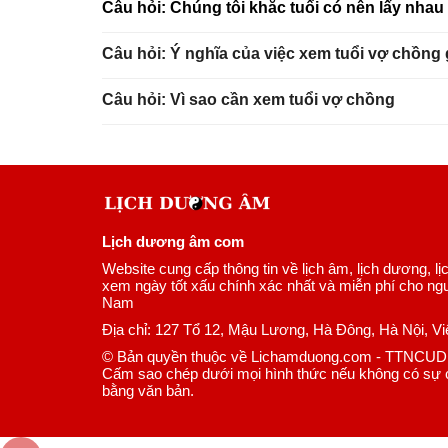
Câu hỏi: Chúng tôi khắc tuổi có nên lấy nha
Câu hỏi: Ý nghĩa của việc xem tuổi vợ chồng
Câu hỏi: Vì sao cần xem tuổi vợ chồng
Lịch dương âm com
Website cung cấp thông tin về lịch âm, lịch dương, lị
xem ngày tốt xấu chính xác nhất và miễn phí cho ngư
Nam
Địa chỉ: 127 Tổ 12, Mậu Lương, Hà Đông, Hà Nội, V
© Bản quyền thuộc về Lichamduong.com - TTNCUD
Cấm sao chép dưới mọi hình thức nếu không có sự 
bằng văn bản.