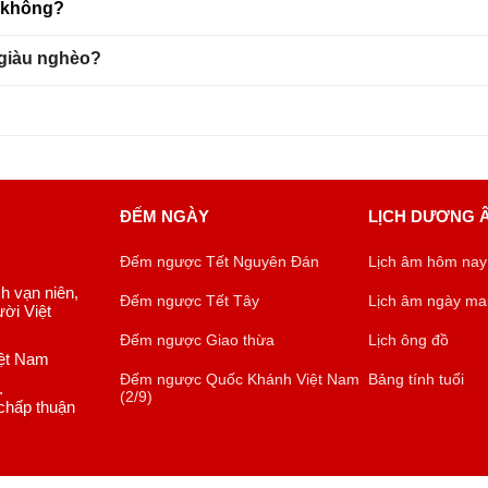
u không?
 giàu nghèo?
ĐẾM NGÀY
LỊCH DƯƠNG 
Đếm ngược Tết Nguyên Đán
Lịch âm hôm nay
ch vạn niên,
Đếm ngược Tết Tây
Lịch âm ngày ma
ời Việt
Đếm ngược Giao thừa
Lịch ông đồ
iệt Nam
Đếm ngược Quốc Khánh Việt Nam
Bảng tính tuổi
.
(2/9)
chấp thuận