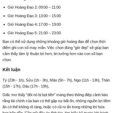
Giờ Hoàng Đạo 2: 09:00 – 11:00
Giờ Hoàng Đạo 3: 13:00 – 15:00
Giờ Hoàng Đạo 4: 17:00 – 19:00
Giờ Hoàng Đạo 5: 21:00 – 23:00
Bạn có thể sử dụng những khoảng giờ hoàng đạo để chọn thời
điểm ghi con số may mắn. Việc chọn đúng “giờ đẹp” sẽ giúp bạn
cảm thấy tâm lý thuận lợi hơn, tin tưởng hơn vào con số bạn
chọn.
Kết luận
Tý (23h - 1h), Sửu (1h - 3h), Mão (5h - 7h), Ngọ (11h - 13h), Thân
(15h - 17h), Dậu (17h - 19h),
Giấc mơ thấy “đôi nó bị bọt tiền” mang theo thông điệp cảnh báo
rằng tài chính của bạn có thể gặp sự bất ổn, những nguồn lợi tiềm
ẩn có thể không rõ ràng, hoặc có rủi ro ẩn trong những lời hứa
hẹn hấp dẫn. Cần giữ đầu óc tỉnh táo, tìm hiểu kỹ trước khi hành