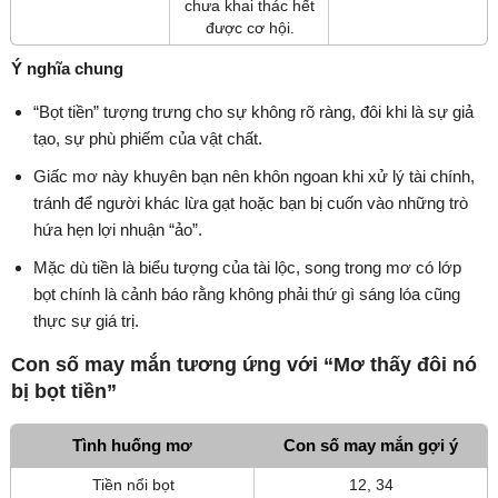
chưa khai thác hết
được cơ hội.
Ý nghĩa chung
“Bọt tiền” tượng trưng cho sự không rõ ràng, đôi khi là sự giả
tạo, sự phù phiếm của vật chất.
Giấc mơ này khuyên bạn nên khôn ngoan khi xử lý tài chính,
tránh để người khác lừa gạt hoặc bạn bị cuốn vào những trò
hứa hẹn lợi nhuận “ảo”.
Mặc dù tiền là biểu tượng của tài lộc, song trong mơ có lớp
bọt chính là cảnh báo rằng không phải thứ gì sáng lóa cũng
thực sự giá trị.
Con số may mắn tương ứng với “Mơ thấy đôi nó
bị bọt tiền”
Tình huống mơ
Con số may mắn gợi ý
Tiền nổi bọt
12, 34