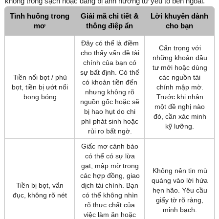
không trong sạch hoặc đang bị ảnh hưởng từ yếu tố bên ngoài.
Tình huống trong
Giải mã chi tiết &
Lời khuyên dành
mơ
thông điệp ẩn
cho bạn
Đây có thể là điềm
Cẩn trọng với
cho thấy vấn đề tài
những khoản đầu
chính của bạn có
tư mới hoặc dùng
sự bất định. Có thể
Tiền nổi bọt / phủ
các nguồn tài
có khoản tiền đến
bọt, tiền bị ướt nổi
chính mập mờ.
nhưng không rõ
bong bóng
Trước khi nhận
nguồn gốc hoặc sẽ
một đề nghị nào
bị hao hụt do chi
đó, cần xác minh
phí phát sinh hoặc
kỹ lưỡng.
rủi ro bất ngờ.
Giấc mơ cảnh báo
có thể có sự lừa
gạt, mập mờ trong
Không nên tin mù
các hợp đồng, giao
quáng vào lời hứa
Tiền bị bọt, vẩn
dịch tài chính. Bạn
hẹn hão. Yêu cầu
đục, không rõ nét
có thể không nhìn
giấy tờ rõ ràng,
rõ thực chất của
minh bạch.
việc làm ăn hoặc