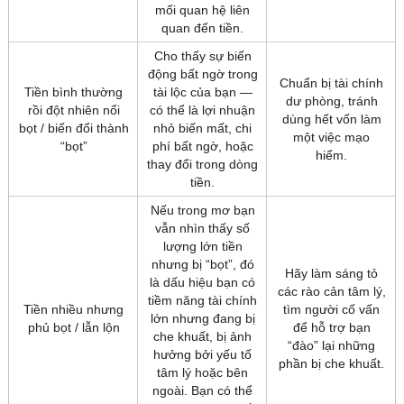
mối quan hệ liên
quan đến tiền.
Cho thấy sự biến
động bất ngờ trong
Chuẩn bị tài chính
Tiền bình thường
tài lộc của bạn —
dư phòng, tránh
rồi đột nhiên nổi
có thể là lợi nhuận
dùng hết vốn làm
bọt / biến đổi thành
nhỏ biến mất, chi
một việc mạo
“bọt”
phí bất ngờ, hoặc
hiểm.
thay đổi trong dòng
tiền.
Nếu trong mơ bạn
vẫn nhìn thấy số
lượng lớn tiền
nhưng bị “bọt”, đó
Hãy làm sáng tỏ
là dấu hiệu bạn có
các rào cản tâm lý,
tiềm năng tài chính
Tiền nhiều nhưng
tìm người cố vấn
lớn nhưng đang bị
phủ bọt / lẫn lộn
để hỗ trợ bạn
che khuất, bị ảnh
“đào” lại những
hưởng bởi yếu tố
phần bị che khuất.
tâm lý hoặc bên
ngoài. Bạn có thể