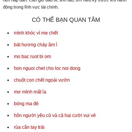
động trong lĩnh vực tài chính.
CÓ THỂ BẠN QUAN TÂM
mình khóc vì mẹ chết
bát hương cháy âm ỉ
mo bac ruot bi om
hon nguoi chet cho loc noi dong
chuột con chết ngoài vườn
mơ mình mất ỉa
bóng ma đè
hôn người yêu cũ và cả hai cười vui vẻ
rùa cắn tay trái