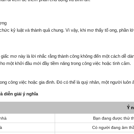
ượng
chức kỷ luật và thành quả chung. Vì vậy, khi mơ thấy tổ ong, phần lớ
iấc mơ này là lời nhắc rằng thành công không đến một cách dễ dàng
u cho một khởi đầu mới đầy tiềm năng trong công việc hoặc tình cảm.
ong công việc hoặc gia đình. Đó có thể là quý nhân, một người luôn
 diễn giải ý nghĩa
Ý n
 nhà
Bạn đang được thử thá
hà
Có người đang âm th