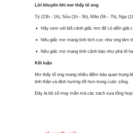
Lời khuyên khi mơ thấy tổ ong
Tý (23h - 1h), Sửu (1h - 3h), Mão (5h - 7h), Ngọ (1
Hãy xem xét bối cảnh giấc mơ để có diễn giải 
Nếu giấc mơ mang tính tích cực như ong làm tổ 
Nếu giấc mơ mang tính cảnh báo như phá tổ hay 
Kết luận
Mơ thấy tổ ong mang nhiều điềm báo quan trọng liên
tinh thần và định hướng tốt hơn trong cuộc sống.
Đây là bộ số may mắn mà các sách xưa tổng hợp 