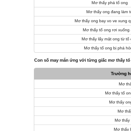
Mơ thấy phá tổ ong
Mơ thấy ong đang làm t
Mơ thấy ong bay vo ve xung q
Mơ thấy tổ ong rơi xuống 
Mơ thấy lấy mật ong từ tổ
Mơ thấy tổ ong bị phá h
Con số may mắn ứng với từng giấc mơ thấy tổ
Trường h
Mơ thấ
Mơ thấy tổ on
Mơ thấy on
Mơ thấ
Mơ thấy 
Mơ thấy 