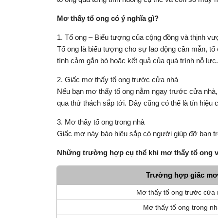
Mơ thấy tổ ong có ý nghĩa gì?
1. Tổ ong – Biểu tượng của cộng đồng và thịnh v
Tổ ong là biểu tượng cho sự lao động cần mẫn, tổ 
tình cảm gắn bó hoặc kết quả của quá trình nỗ lực.
2. Giấc mơ thấy tổ ong trước cửa nhà
Nếu bạn mơ thấy tổ ong nằm ngay trước cửa nhà, g
qua thử thách sắp tới. Đây cũng có thể là tín hiệ
3. Mơ thấy tổ ong trong nhà
Giấc mơ này báo hiệu sắp có người giúp đỡ bạn tr
Những trường hợp cụ thể khi mơ thấy tổ ong và
Trường hợp giấc mơ
Mơ thấy tổ ong trước cửa
Mơ thấy tổ ong trong n