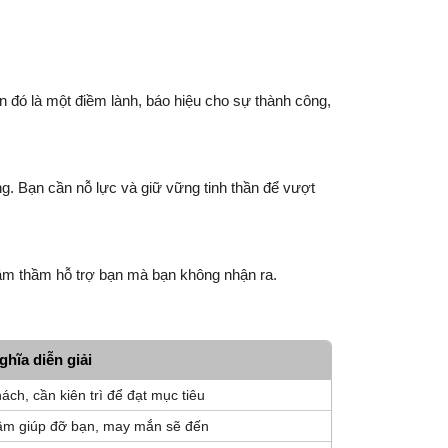
n đó là một điềm lành, báo hiệu cho sự thành công,
. Bạn cần nỗ lực và giữ vững tinh thần để vượt
 âm thầm hỗ trợ bạn mà bạn không nhận ra.
ghĩa diễn giải
ch, cần kiên trì để đạt mục tiêu
ầm giúp đỡ bạn, may mắn sẽ đến