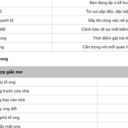
Bạn đang ấp ủ kế ho
ổ
Tin vui sắp đến, đặc bi
uanh tổ
Sắp tới công việc sẽ p
đất
Cảnh báo về sự mất kiểm
 ong
Thời điểm gặt hái t
ỏng
Cẩn trọng với mối quan 
 ong
ợp giấc mơ
y tổ ong
g trước cửa nhà
g bay vào nhà
y ong đốt
phá tổ ong
lấy mật ong