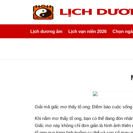
Lịch dương âm
Lịch vạn niên 2026
Chọn ngày
Giải mã giấc mơ thấy tổ ong: Điềm báo cuộc sốn
Khi nằm mơ thấy tổ ong, bạn có thể đang đón nhận n
Giấc mơ này không chỉ đơn giản là hình ảnh thiên
tổ ong qua từng tình huống cụ thể và con số may 