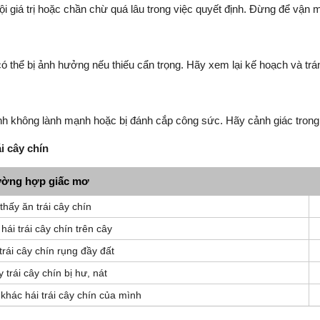
i giá trị hoặc chần chừ quá lâu trong việc quyết định. Đừng để vận 
ó thể bị ảnh hưởng nếu thiếu cẩn trọng. Hãy xem lại kế hoạch và trá
nh không lành mạnh hoặc bị đánh cắp công sức. Hãy cảnh giác trong 
i cây chín
ường hợp giấc mơ
hấy ăn trái cây chín
hái trái cây chín trên cây
rái cây chín rụng đầy đất
 trái cây chín bị hư, nát
khác hái trái cây chín của mình