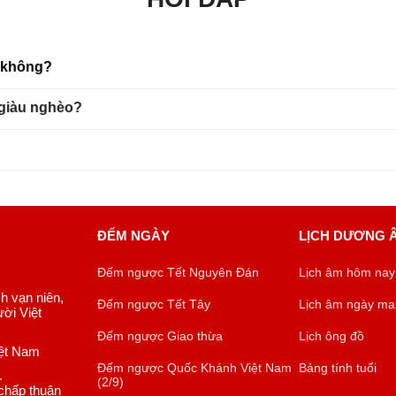
u không?
 giàu nghèo?
ĐẾM NGÀY
LỊCH DƯƠNG 
Đếm ngược Tết Nguyên Đán
Lịch âm hôm nay
ch vạn niên,
Đếm ngược Tết Tây
Lịch âm ngày ma
ời Việt
Đếm ngược Giao thừa
Lịch ông đồ
iệt Nam
Đếm ngược Quốc Khánh Việt Nam
Bảng tính tuổi
.
(2/9)
chấp thuận