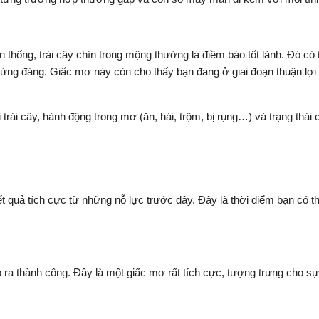
 thống, trái cây chín trong mộng thường là điềm báo tốt lành. Đó có 
ng đáng. Giấc mơ này còn cho thấy bạn đang ở giai đoạn thuận lợi 
i trái cây, hành động trong mơ (ăn, hái, trộm, bị rụng…) và trạng thái
 quả tích cực từ những nỗ lực trước đây. Đây là thời điểm bạn có t
ra thành công. Đây là một giấc mơ rất tích cực, tượng trưng cho sự 