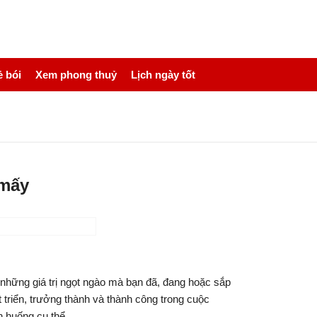
 bói
Xem phong thuỷ
Lịch ngày tốt
 mấy
 những giá trị ngọt ngào mà bạn đã, đang hoặc sắp
t triển, trưởng thành và thành công trong cuộc
h huống cụ thể.