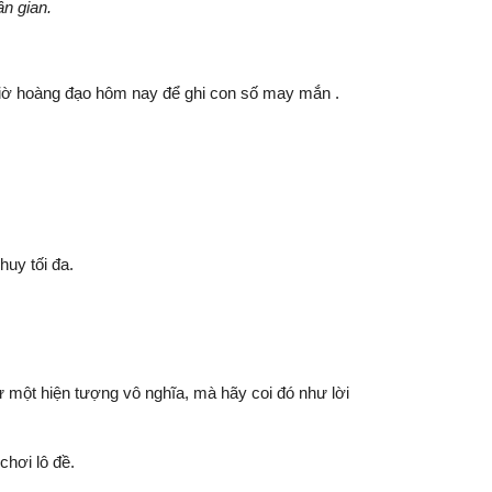
ân gian.
 giờ hoàng đạo hôm nay để ghi con số may mắn .
uy tối đa.
 một hiện tượng vô nghĩa, mà hãy coi đó như lời
hơi lô đề.