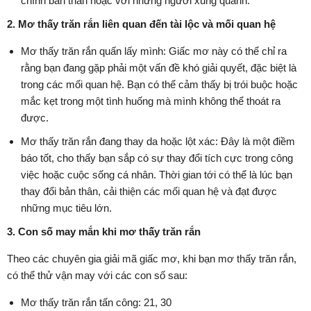
chính bản thân hoặc với những người xung quanh.
2. Mơ thấy trăn rắn liên quan đến tài lộc và mối quan hệ
Mơ thấy trăn rắn quấn lấy mình: Giấc mơ này có thể chỉ ra
rằng bạn đang gặp phải một vấn đề khó giải quyết, đặc biệt là
trong các mối quan hệ. Bạn có thể cảm thấy bị trói buộc hoặc
mắc kẹt trong một tình huống mà mình không thể thoát ra
được.
Mơ thấy trăn rắn đang thay da hoặc lột xác: Đây là một điềm
báo tốt, cho thấy bạn sắp có sự thay đổi tích cực trong công
việc hoặc cuộc sống cá nhân. Thời gian tới có thể là lúc bạn
thay đổi bản thân, cải thiện các mối quan hệ và đạt được
những mục tiêu lớn.
3. Con số may mắn khi mơ thấy trăn rắn
Theo các chuyên gia giải mã giấc mơ, khi bạn mơ thấy trăn rắn,
có thể thử vận may với các con số sau:
Mơ thấy trăn rắn tấn công: 21, 30