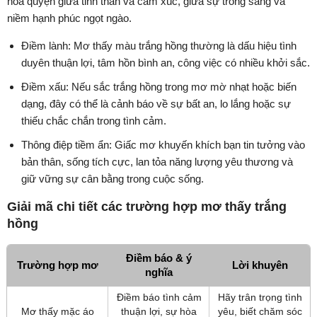
hòa quyện giữa tinh thần và cảm xúc, giữa sự trong sáng và
niềm hạnh phúc ngọt ngào.
Điềm lành: Mơ thấy màu trắng hồng thường là dấu hiệu tình
duyên thuận lợi, tâm hồn bình an, công việc có nhiều khởi sắc.
Điềm xấu: Nếu sắc trắng hồng trong mơ mờ nhạt hoặc biến
dạng, đây có thể là cảnh báo về sự bất an, lo lắng hoặc sự
thiếu chắc chắn trong tình cảm.
Thông điệp tiềm ẩn: Giấc mơ khuyến khích bạn tin tưởng vào
bản thân, sống tích cực, lan tỏa năng lượng yêu thương và
giữ vững sự cân bằng trong cuộc sống.
Giải mã chi tiết các trường hợp mơ thấy trắng
hồng
Điềm báo & ý
Trường hợp mơ
Lời khuyên
nghĩa
Điềm báo tình cảm
Hãy trân trọng tình
Mơ thấy mặc áo
thuận lợi, sự hòa
yêu, biết chăm sóc