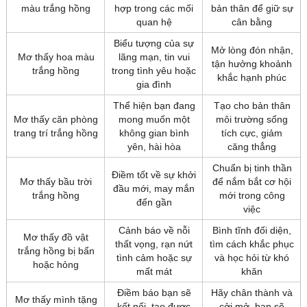
màu trắng hồng
hợp trong các mối
bản thân để giữ sự
quan hệ
cân bằng
Biểu tượng của sự
Mở lòng đón nhận,
Mơ thấy hoa màu
lãng mạn, tin vui
tận hưởng khoảnh
trắng hồng
trong tình yêu hoặc
khắc hạnh phúc
gia đình
Thể hiện bạn đang
Tạo cho bản thân
Mơ thấy căn phòng
mong muốn một
môi trường sống
trang trí trắng hồng
không gian bình
tích cực, giảm
yên, hài hòa
căng thẳng
Chuẩn bị tinh thần
Điềm tốt về sự khởi
Mơ thấy bầu trời
để nắm bắt cơ hội
đầu mới, may mắn
trắng hồng
mới trong công
đến gần
việc
Cảnh báo về nỗi
Bình tĩnh đối diện,
Mơ thấy đồ vật
thất vọng, rạn nứt
tìm cách khắc phục
trắng hồng bị bẩn
tình cảm hoặc sự
và học hỏi từ khó
hoặc hỏng
mất mát
khăn
Điềm báo bạn sẽ
Hãy chân thành và
Mơ thấy mình tặng
kết nối, tạo được
cởi mở, bạn sẽ