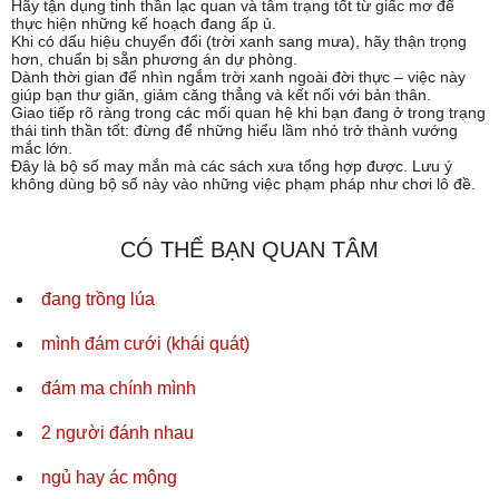
Hãy tận dụng tinh thần lạc quan và tâm trạng tốt từ giấc mơ để
thực hiện những kế hoạch đang ấp ủ.
Khi có dấu hiệu chuyển đổi (trời xanh sang mưa), hãy thận trọng
hơn, chuẩn bị sẵn phương án dự phòng.
Dành thời gian để nhìn ngắm trời xanh ngoài đời thực – việc này
giúp bạn thư giãn, giảm căng thẳng và kết nối với bản thân.
Giao tiếp rõ ràng trong các mối quan hệ khi bạn đang ở trong trạng
thái tinh thần tốt: đừng để những hiểu lầm nhỏ trở thành vướng
mắc lớn.
Đây là bộ số may mắn mà các sách xưa tổng hợp được. Lưu ý
không dùng bộ số này vào những việc phạm pháp như chơi lô đề.
CÓ THỂ BẠN QUAN TÂM
đang trồng lúa
mình đám cưới (khái quát)
đám ma chính mình
2 người đánh nhau
ngủ hay ác mộng