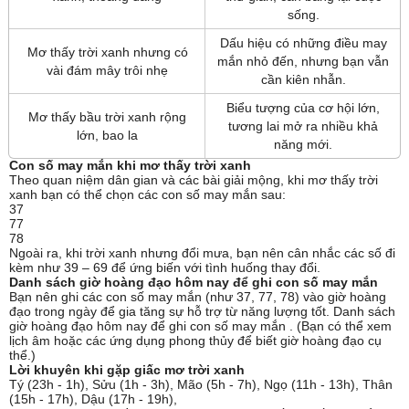
sống.
Dấu hiệu có những điều may
Mơ thấy trời xanh nhưng có
mắn nhỏ đến, nhưng bạn vẫn
vài đám mây trôi nhẹ
cần kiên nhẫn.
Biểu tượng của cơ hội lớn,
Mơ thấy bầu trời xanh rộng
tương lai mở ra nhiều khả
lớn, bao la
năng mới.
Con số may mắn khi mơ thấy trời xanh
Theo quan niệm dân gian và các bài giải mộng, khi mơ thấy trời
xanh bạn có thể chọn các con số may mắn sau:
37
77
78
Ngoài ra, khi trời xanh nhưng đổi mưa, bạn nên cân nhắc các số đi
kèm như 39 – 69 để ứng biến với tình huống thay đổi.
Danh sách giờ hoàng đạo hôm nay để ghi con số may mắn
Bạn nên ghi các con số may mắn (như 37, 77, 78) vào giờ hoàng
đạo trong ngày để gia tăng sự hỗ trợ từ năng lượng tốt. Danh sách
giờ hoàng đạo hôm nay để ghi con số may mắn . (Bạn có thể xem
lịch âm hoặc các ứng dụng phong thủy để biết giờ hoàng đạo cụ
thể.)
Lời khuyên khi gặp giấc mơ trời xanh
Tý (23h - 1h), Sửu (1h - 3h), Mão (5h - 7h), Ngọ (11h - 13h), Thân
(15h - 17h), Dậu (17h - 19h),