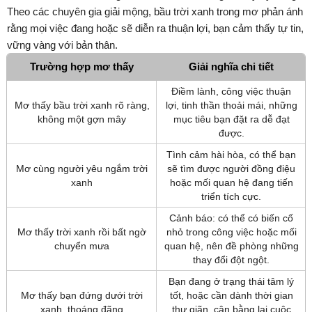
Theo các chuyên gia giải mộng, bầu trời xanh trong mơ phản ánh
rằng mọi việc đang hoặc sẽ diễn ra thuận lợi, bạn cảm thấy tự tin,
vững vàng với bản thân.
Trường hợp mơ thấy
Giải nghĩa chi tiết
Điềm lành, công việc thuận
Mơ thấy bầu trời xanh rõ ràng,
lợi, tinh thần thoải mái, những
không một gợn mây
mục tiêu bạn đặt ra dễ đạt
được.
Tình cảm hài hòa, có thể bạn
Mơ cùng người yêu ngắm trời
sẽ tìm được người đồng điệu
xanh
hoặc mối quan hệ đang tiến
triển tích cực.
Cảnh báo: có thể có biến cố
Mơ thấy trời xanh rồi bất ngờ
nhỏ trong công việc hoặc mối
chuyển mưa
quan hệ, nên đề phòng những
thay đổi đột ngột.
Bạn đang ở trạng thái tâm lý
Mơ thấy bạn đứng dưới trời
tốt, hoặc cần dành thời gian
xanh, thoáng đãng
thư giãn, cân bằng lại cuộc