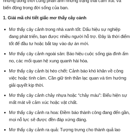
nhưng đồng thời cũng phản ánh những trạng thái cảm xúc và
biến động trong đời sống của bạn.
1. Giải mã chi tiết giấc mơ thấy cây cảnh
Mơ thấy cây cảnh trong nhà xanh tốt: Dấu hiệu sự nghiệp
đang phát triển, bạn được nhiều người hỗ trợ. Đây là thời điểm
tốt để đầu tư hoặc bắt tay vào dự án mới.
Mơ thấy cây cảnh ngoài sân: Báo hiệu cuộc sống gia đình ấm
no, các mối quan hệ xung quanh hài hòa.
Mơ thấy cây cảnh bị héo chết: Cảnh báo khó khăn về công
việc hoặc tình cảm. Cần giữ tinh thần lạc quan và tìm hướng
giải quyết kịp thời.
Mơ thấy cây cảnh chảy nhựa hoặc “chảy máu”: Biểu hiện sự
mất mát về cảm xúc hoặc vật chất.
Mơ thấy cây cảnh ra hoa: Điềm báo thành công đang đến gần,
mọi nỗ lực sẽ được đền đáp xứng đáng.
Mơ thấy cây cảnh ra quả: Tượng trưng cho thành quả lao