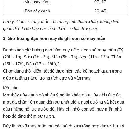
Mua cây cảnh
07, 17
Bán cây cảnh
20, 45
Lưu ý: Con số may mắn chỉ mang tính tham khảo, không liên
quan đến lô đề hay các hình thức cờ bạc trái phép.
3. Giờ hoàng đạo hôm nay để ghi con số may mắn
Danh sách giờ hoàng đạo hôm nay để ghi con số may mắn {Tý
(23h - 1h), Sửu (1h - 3h), Mão (5h - 7h), Ngọ (11h - 13h), Thân
(15h - 17h), Dậu (17h - 19h), }.
Chọn đúng thời điểm tốt để thực hiện các kế hoạch quan trọng
giúp gia tăng năng lượng tích cực và vận may.
Kết luận:
Mơ thấy cây cảnh có nhiều ý nghĩa khác nhau tùy chi tiết giấc
mơ, đa phần liên quan đến sự phát triển, nuôi dưỡng và kết quả
của những nỗ lực trước đó. Hãy ghi nhớ con số may mắn phù
hợp để tăng thêm sự tự tin.
Đây là bộ số may mắn mà các sách xưa tổng hợp được. Lưu ý