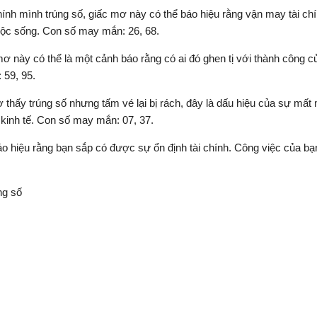
nh mình trúng số, giấc mơ này có thể báo hiệu rằng vận may tài chí
cuộc sống. Con số may mắn: 26, 68.
ơ này có thể là một cảnh báo rằng có ai đó ghen tị với thành công 
 59, 95.
hấy trúng số nhưng tấm vé lại bị rách, đây là dấu hiệu của sự mất m
 kinh tế. Con số may mắn: 07, 37.
 hiệu rằng bạn sắp có được sự ổn định tài chính. Công việc của bạn
ng số
.