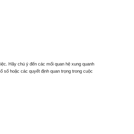
 việc. Hãy chú ý đến các mối quan hệ xung quanh
ổ số hoặc các quyết định quan trọng trong cuộc