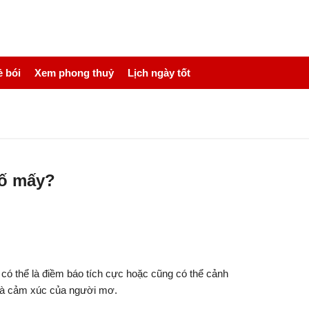
 bói
Xem phong thuỷ
Lịch ngày tốt
số mấy?
có thể là điềm báo tích cực hoặc cũng có thể cảnh
h và cảm xúc của người mơ.