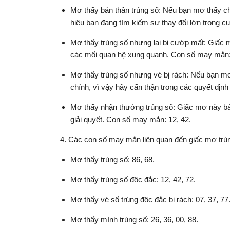
Mơ thấy bản thân trúng số: Nếu bạn mơ thấy chí
hiệu bạn đang tìm kiếm sự thay đổi lớn trong 
Mơ thấy trúng số nhưng lại bị cướp mất: Giấc m
các mối quan hệ xung quanh. Con số may mắn:
Mơ thấy trúng số nhưng vé bị rách: Nếu bạn mơ t
chính, vì vậy hãy cẩn thận trong các quyết định
Mơ thấy nhận thưởng trúng số: Giấc mơ này báo
giải quyết. Con số may mắn: 12, 42.
4. Các con số may mắn liên quan đến giấc mơ trú
Mơ thấy trúng số: 86, 68.
Mơ thấy trúng số độc đắc: 12, 42, 72.
Mơ thấy vé số trúng độc đắc bị rách: 07, 37, 77
Mơ thấy mình trúng số: 26, 36, 00, 88.