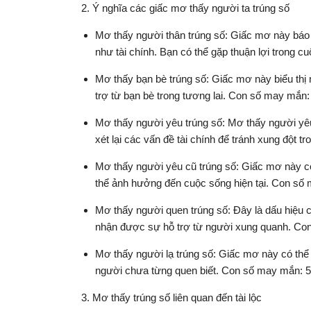
2. Ý nghĩa các giấc mơ thấy người ta trúng số
Mơ thấy người thân trúng số: Giấc mơ này báo 
như tài chính. Bạn có thể gặp thuận lợi trong c
Mơ thấy bạn bè trúng số: Giấc mơ này biểu thị 
trợ từ bạn bè trong tương lai. Con số may mắn: 
Mơ thấy người yêu trúng số: Mơ thấy người yêu
xét lại các vấn đề tài chính để tránh xung đột 
Mơ thấy người yêu cũ trúng số: Giấc mơ này có
thể ảnh hưởng đến cuộc sống hiện tại. Con số 
Mơ thấy người quen trúng số: Đây là dấu hiệu c
nhận được sự hỗ trợ từ người xung quanh. Con
Mơ thấy người lạ trúng số: Giấc mơ này có thể
người chưa từng quen biết. Con số may mắn: 5
3. Mơ thấy trúng số liên quan đến tài lộc