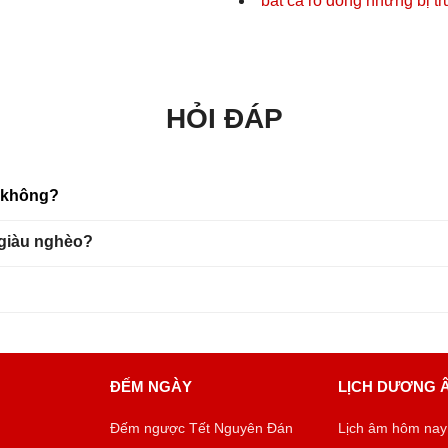
bắt cá rô đồng nhưng bị tr
HỎI ĐÁP
u không?
 giàu nghèo?
ĐẾM NGÀY
LỊCH DƯƠNG 
Đếm ngược Tết Nguyên Đán
Lịch âm hôm nay