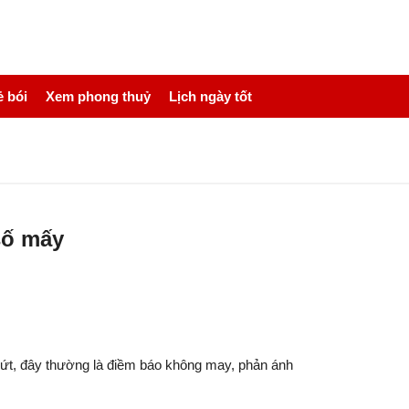
 bói
Xem phong thuỷ
Lịch ngày tốt
số mấy
nứt, đây thường là điềm báo không may, phản ánh