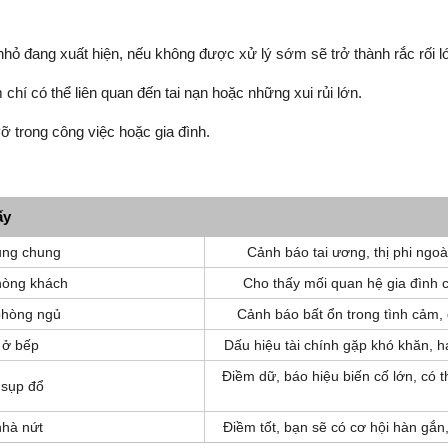
hỏ đang xuất hiện, nếu không được xử lý sớm sẽ trở thành rắc rối l
 chí có thể liên quan đến tai nạn hoặc những xui rủi lớn.
 trong công việc hoặc gia đình.
ấy
ung chung
Cảnh báo tai ương, thị phi ngoài
hòng khách
Cho thấy mối quan hệ gia đình c
phòng ngủ
Cảnh báo bất ổn trong tình cảm,
 ở bếp
Dấu hiệu tài chính gặp khó khăn, ha
Điềm dữ, báo hiệu biến cố lớn, có t
 sụp đổ
nhà nứt
Điềm tốt, bạn sẽ có cơ hội hàn gắn,