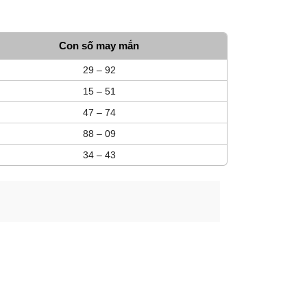
Con số may mắn
29 – 92
15 – 51
47 – 74
88 – 09
34 – 43