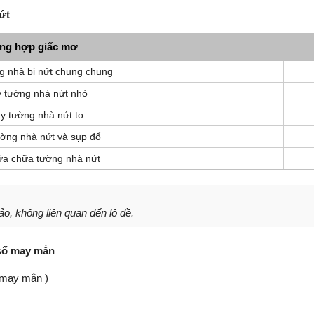
ứt
ng hợp giấc mơ
g nhà bị nứt chung chung
 tường nhà nứt nhỏ
y tường nhà nứt to
ờng nhà nứt và sụp đổ
ửa chữa tường nhà nứt
o, không liên quan đến lô đề.
 số may mắn
 may mắn )