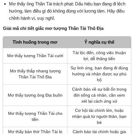
Mơ thấy ông Thần Tài trách phạt: Dấu hiệu bạn đang đi lệch
hướng, làm điều gì đó không đúng với lương tâm. Hãy điều
chỉnh hành vi, suy nghĩ.
Giải mã chi tiết giấc mơ tượng Thần Tài Thổ Địa
Tình huống trong mơ
Ý nghĩa cụ thể
Tài lộc đến, công việc thuận
Mơ thấy tượng Thần Tài cười
lợi, dễ thăng tiến
Sự linh ứng, bạn đang đi đúng
Mơ thấy thắp nhang tượng
hướng và nhận được sự phù
Thần Tài Thổ Địa
hộ
Cảnh báo về sự bất ổn trong
Mơ thấy tượng ông Địa buồn
đời sống cá nhân, cần xem
xét lại cách ứng xử
Cơ hội tài chính lớn, hoặc
Mơ thấy tượng Thần Tài cho
nhận quà từ người thân, bạn
tiền
bè
Mơ thấy bàn thờ Thần Tài bị
Cảnh báo tài chính hoặc gia