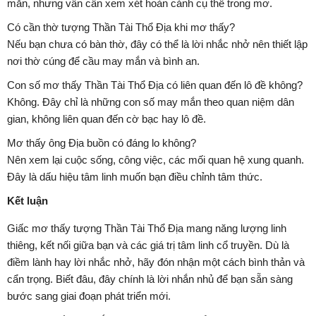
mắn, nhưng vẫn cần xem xét hoàn cảnh cụ thể trong mơ.
Có cần thờ tượng Thần Tài Thổ Địa khi mơ thấy?
Nếu bạn chưa có bàn thờ, đây có thể là lời nhắc nhở nên thiết lập
nơi thờ cúng để cầu may mắn và bình an.
Con số mơ thấy Thần Tài Thổ Địa có liên quan đến lô đề không?
Không. Đây chỉ là những con số may mắn theo quan niệm dân
gian, không liên quan đến cờ bạc hay lô đề.
Mơ thấy ông Địa buồn có đáng lo không?
Nên xem lại cuộc sống, công việc, các mối quan hệ xung quanh.
Đây là dấu hiệu tâm linh muốn bạn điều chỉnh tâm thức.
Kết luận
Giấc mơ thấy tượng Thần Tài Thổ Địa mang năng lượng linh
thiêng, kết nối giữa bạn và các giá trị tâm linh cổ truyền. Dù là
điềm lành hay lời nhắc nhở, hãy đón nhận một cách bình thản và
cẩn trọng. Biết đâu, đây chính là lời nhắn nhủ để bạn sẵn sàng
bước sang giai đoạn phát triển mới.