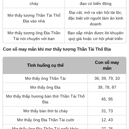
cháy
đạo có biến động
Đại cát, mở ra vận hội tài lộc,
Mơ thấy tượng Thần Tài Thổ
đặc biệt với người làm ăn kinh
Địa vào nhà
doanh
Mơ thấy tượng ông Địa Thần
Bạn sắp nhận được lời khuyên
Tài nói chuyện với bạn
quý giá hoặc cơ hội phát triển
Con số may mắn khi mơ thấy tượng Thần Tài Thổ Địa
Con số may
Tình huống cụ thể
mắn
Mơ thấy ông Thần Tài
36, 39, 79, 10
Mơ thấy ông Địa
38, 78, 87
Mơ thấy thắp hương bàn thờ Thần Tài Thổ
45, 95
Địa
Mơ thấy bàn thờ bị cháy
31, 73
Mơ thấy ông Địa Thần Tài cười
12, 43
Mơ thấy ông Địa Thần Tài ngồi khóc
27, 76