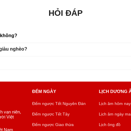
HỎI ĐÁP
u không?
 giàu nghèo?
ĐẾM NGÀY
LỊCH DƯƠNG 
Đếm ngược Tết Nguyên Đán
Lịch âm hôm nay
ch vạn niên,
Đếm ngược Tết Tây
Lịch âm ngày ma
ời Việt
Đếm ngược Giao thừa
Lịch ông đồ
iệt Nam