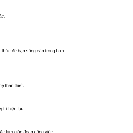
ác.
m thức để bạn sống cẩn trọng hơn.
ệ thân thiết.
rí hiện tại.
ặc làm gián đoạn công việc.