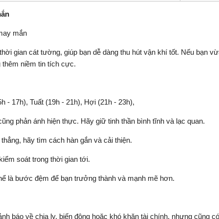
mắn
 may mắn
hời gian cát tường, giúp bạn dễ dàng thu hút vận khí tốt. Nếu bạn v
thêm niềm tin tích cực.
5h - 17h), Tuất (19h - 21h), Hợi (21h - 23h),
ũng phản ánh hiện thực. Hãy giữ tinh thần bình tĩnh và lạc quan.
hẳng, hãy tìm cách hàn gắn và cải thiện.
kiểm soát trong thời gian tới.
 thể là bước đệm để bạn trưởng thành và mạnh mẽ hơn.
 báo về chia ly, biến động hoặc khó khăn tài chính, nhưng cũng có 