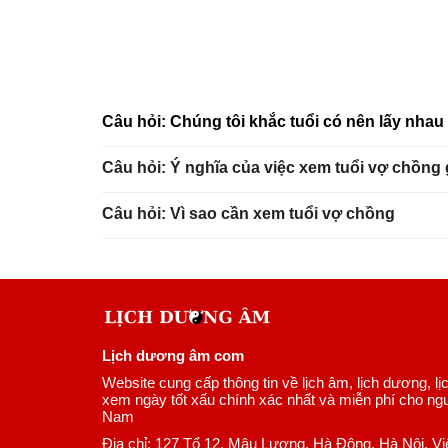
Câu hỏi: Chúng tôi khắc tuổi có nên lấy nha
Câu hỏi: Ý nghĩa của việc xem tuổi vợ chồng
Câu hỏi: Vì sao cần xem tuổi vợ chồng
Lịch dương âm com
Website cung cấp thông tin về lịch âm, lịch dương, lị
xem ngày tốt xấu chính xác nhất và miễn phí cho ngư
Nam
Địa chỉ: 127 Tổ 12, Mậu Lương, Hà Đông, Hà Nội, V