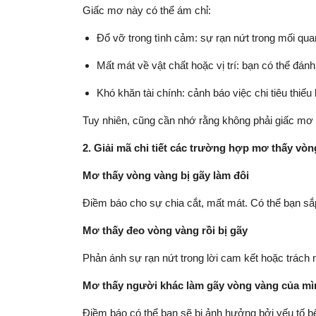
Giấc mơ này có thể ám chỉ:
Đổ vỡ trong tình cảm: sự rạn nứt trong mối qua
Mất mát về vật chất hoặc vị trí: bạn có thể đánh
Khó khăn tài chính: cảnh báo việc chi tiêu thiếu
Tuy nhiên, cũng cần nhớ rằng không phải giấc mơ n
2. Giải mã chi tiết các trường hợp mơ thấy vòn
Mơ thấy vòng vàng bị gãy làm đôi
Điềm báo cho sự chia cắt, mất mát. Có thể bạn sắp 
Mơ thấy đeo vòng vàng rồi bị gãy
Phản ánh sự rạn nứt trong lời cam kết hoặc trách n
Mơ thấy người khác làm gãy vòng vàng của mì
Điềm báo có thể bạn sẽ bị ảnh hưởng bởi yếu tố 