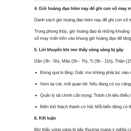
4. Giờ hoàng đạo hôm nay để ghi con số may 
Danh sách giờ hoàng đạo hôm nay để ghi con số
Trong phong thủy, giờ hoàng đạo là những khoảng t
số may mắn trên vào khung giờ hoàng đạo để tăng 
5. Lời khuyên khi mơ thấy vòng vàng bị gãy
Dần (3h - 5h), Mão (5h - 7h), Tị (9h - 11h), Thân (1
Đừng quá lo lắng: Giấc mơ không phải lúc nào c
Xem lại các mối quan hệ: Nếu đang có sự căng t
Quản lý tài chính cẩn trọng: Tránh chi tiêu thiếu 
Biến thử thách thành cơ hội: Mỗi biến động có
6. Kết luận
Mơ thấy vòng vàng bị gãy thường mang ý nghĩa cảnh