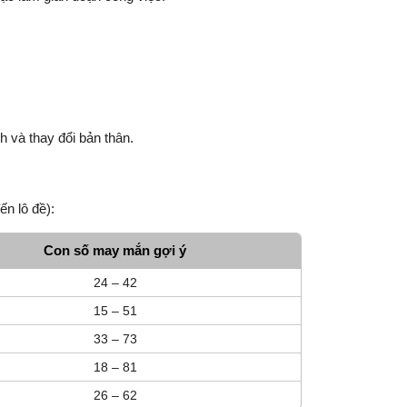
 và thay đổi bản thân.
n lô đề):
Con số may mắn gợi ý
24 – 42
15 – 51
33 – 73
18 – 81
26 – 62