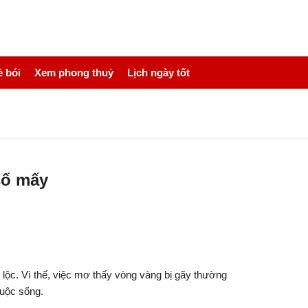
 bói
Xem phong thuỷ
Lịch ngày tốt
số mấy
 lộc. Vì thế, việc mơ thấy vòng vàng bị gãy thường
cuộc sống.