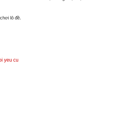
hơi lô đề.
oi yeu cu