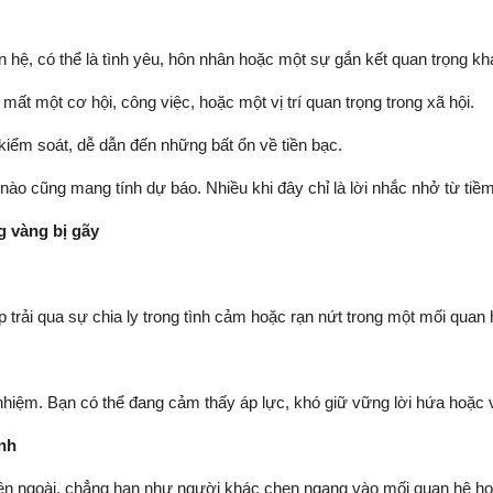
n hệ, có thể là tình yêu, hôn nhân hoặc một sự gắn kết quan trọng kh
 mất một cơ hội, công việc, hoặc một vị trí quan trọng trong xã hội.
 kiểm soát, dễ dẫn đến những bất ổn về tiền bạc.
ào cũng mang tính dự báo. Nhiều khi đây chỉ là lời nhắc nhở từ tiề
g vàng bị gãy
trải qua sự chia ly trong tình cảm hoặc rạn nứt trong một mối quan h
hiệm. Bạn có thể đang cảm thấy áp lực, khó giữ vững lời hứa hoặc vị t
nh
bên ngoài, chẳng hạn như người khác chen ngang vào mối quan hệ ho