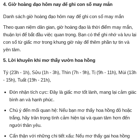
4. Giờ hoàng đạo hôm nay để ghi con số may mắn
Danh sách giờ hoàng đạo hôm nay để ghi con số may mắn
Theo quan niệm dân gian, giờ hoàng đạo là thời điểm may mắn,
thuận lợi để bắt đầu việc quan trọng. Bạn có thể ghi nhớ và lưu lại
con số từ giấc mơ trong khung giờ này để thêm phần tự tin và
yên tâm.
5. Lời khuyên khi mơ thấy vườn hoa hồng
Tý (23h - 1h), Sửu (1h - 3h), Thìn (7h - 9h), Tị (9h - 11h), Mùi (13h
- 15h), Tuất (19h - 21h),
Đón nhận tích cực: Đây là giấc mơ tốt lành, mang lại cảm giác
bình an và hạnh phúc.
Chú ý đến mối quan hệ: Nếu bạn mơ thấy hoa hồng đỏ hoặc
trắng, hãy trân trọng tình cảm hiện tại và quan tâm hơn đến
người thân yêu.
Cẩn thận với những chi tiết xấu: Nếu mơ thấy gai hoa hồng