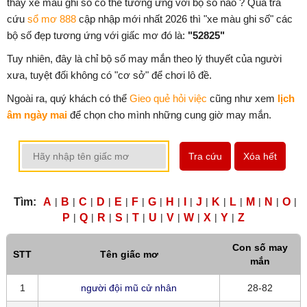
thấy xe màu ghi số có thể tương ứng với bộ số nào ? Qua tra
cứu
sổ mơ 888
cập nhập mới nhất 2026 thì "xe màu ghi số" các
bộ số đẹp tương ứng với giấc mơ đó là:
"52825"
Tuy nhiên, đây là chỉ bộ số may mắn theo lý thuyết của người
xưa, tuyệt đối không có "cơ sở" để chơi lô đề.
Ngoài ra, quý khách có thể
Gieo quẻ hỏi việc
cũng như xem
lịch
âm ngày mai
để chọn cho mình những cung giờ may mắn.
Tra cứu
Xóa hết
Tìm:
A
|
B
|
C
|
D
|
E
|
F
|
G
|
H
|
I
|
J
|
K
|
L
|
M
|
N
|
O
|
P
|
Q
|
R
|
S
|
T
|
U
|
V
|
W
|
X
|
Y
|
Z
Con số may
STT
Tên giấc mơ
mắn
1
người đội mũ cử nhân
28-82