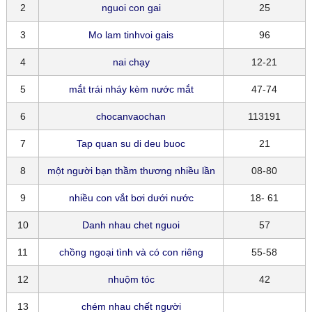
2
nguoi con gai
25
3
Mo lam tinhvoi gais
96
4
nai chạy
12-21
5
mắt trái nháy kèm nước mắt
47-74
6
chocanvaochan
113191
7
Tap quan su di deu buoc
21
8
một người bạn thầm thương nhiều lần
08-80
9
nhiều con vắt bơi dưới nước
18- 61
10
Danh nhau chet nguoi
57
11
chồng ngoại tình và có con riêng
55-58
12
nhuộm tóc
42
13
chém nhau chết người