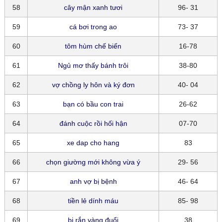
58
cây mận xanh tươi
96- 31
59
cá bơi trong ao
73- 37
60
tôm hùm chế biến
16-78
61
Ngủ mơ thấy bánh trôi
38-80
62
vợ chồng ly hôn và ký đơn
40- 04
63
bạn có bầu con trai
26-62
64
đánh cuộc rồi hối hận
07-70
65
xe dap cho hang
83
66
chọn giường mới không vừa ý
29- 56
67
anh vợ bị bệnh
46- 64
68
tiền lẻ dính máu
85- 98
69
bị rắn vàng đuổi
38