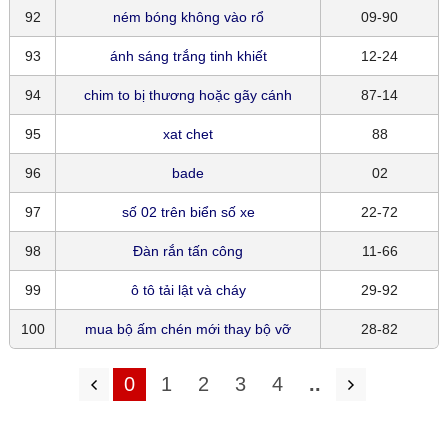
92
ném bóng không vào rổ
09-90
93
ánh sáng trắng tinh khiết
12-24
94
chim to bị thương hoặc gãy cánh
87-14
95
xat chet
88
96
bade
02
97
số 02 trên biển số xe
22-72
98
Đàn rắn tấn công
11-66
99
ô tô tải lật và cháy
29-92
100
mua bộ ấm chén mới thay bộ vỡ
28-82
0
1
2
3
4
..