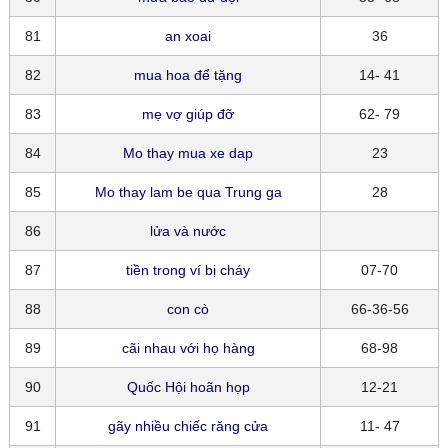
81
an xoai
36
82
mua hoa để tặng
14- 41
83
mẹ vợ giúp đỡ
62- 79
84
Mo thay mua xe dap
23
85
Mo thay lam be qua Trung ga
28
86
lửa và nước
87
tiền trong ví bị cháy
07-70
88
con cò
66-36-56
89
cãi nhau với họ hàng
68-98
90
Quốc Hội hoãn họp
12-21
91
gãy nhiều chiếc răng cửa
11- 47