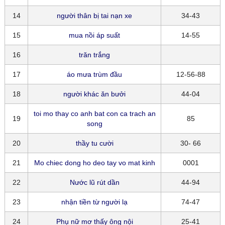
14
người thân bị tai nạn xe
34-43
15
mua nồi áp suất
14-55
16
trăn trắng
17
áo mưa trùm đầu
12-56-88
18
người khác ăn bưởi
44-04
toi mo thay co anh bat con ca trach an
19
85
song
20
thầy tu cười
30- 66
21
Mo chiec dong ho deo tay vo mat kinh
0001
22
Nước lũ rút dần
44-94
23
nhận tiền từ người lạ
74-47
24
Phụ nữ mơ thấy ông nội
25-41