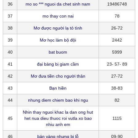
36
mo so *** nguoi da chet sinh nam
19486748
37
mo thay con nai
78
38
Mơ được người lạ tỏ tình
26-72
39
Mơ học làm bộ đội
2442
40
bat buom
5999
41
đại bàng bị giam cầm
23- 57- 89
42
Mơ đưa tiền cho người thân
27-72
43
Bạn hiền
38-83
44
nhung diem chiem bao khi ngu
82
Nhin thay nguoi khac la dan ong hut
45
het nua dieu thuoc roi vutla xo bao
1115
nhiu anh em
46
bán vàng nhưng bị lỗ
09-90