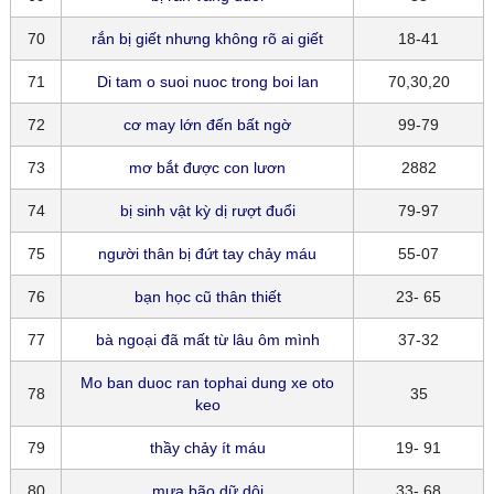
70
rắn bị giết nhưng không rõ ai giết
18-41
71
Di tam o suoi nuoc trong boi lan
70,30,20
72
cơ may lớn đến bất ngờ
99-79
73
mơ bắt được con lươn
2882
74
bị sinh vật kỳ dị rượt đuổi
79-97
75
người thân bị đứt tay chảy máu
55-07
76
bạn học cũ thân thiết
23- 65
77
bà ngoại đã mất từ lâu ôm mình
37-32
Mo ban duoc ran tophai dung xe oto
78
35
keo
79
thầy chảy ít máu
19- 91
80
mưa bão dữ dội
33- 68