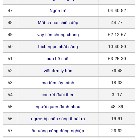
47
Ngón trỏ
04-40-82
48
Mất cả hai chiếc dép
44-77
49
vay tiền chung chung
62-12-67
50
bích ngọc phát sáng
10-40-80
51
búp bê chết
63-25-30
52
viết đơn ly hôn
76-48
53
ma tóm lấy mình
18-33
54
con rết đuổi theo
3- 17
55
người quen đánh nhau
48- 39
56
người bị chôn sống thoát ra
19-91
57
ăn uống cùng đồng nghiệp
26-62