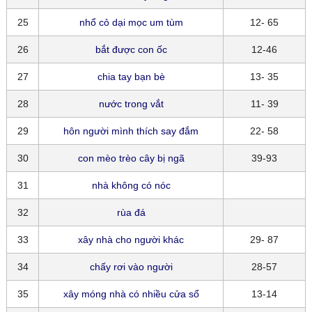
25
nhổ cỏ dại mọc um tùm
12- 65
26
bắt được con ốc
12-46
27
chia tay bạn bè
13- 35
28
nước trong vắt
11- 39
29
hôn người mình thích say đắm
22- 58
30
con mèo trèo cây bị ngã
39-93
31
nhà không có nóc
32
rùa đá
33
xây nhà cho người khác
29- 87
34
chấy rơi vào người
28-57
35
xây móng nhà có nhiều cửa sổ
13-14