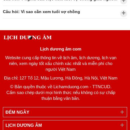
Câu hỏi: Vì sao cần xem tuổi vợ chồng
Lịch dương âm com
Website cung cấp thông tin về lịch âm, lịch dương, lịch vạn
niên, xem ngày tốt xấu chính xác nhất và miễn phí cho
người Việt Nam
Địa chỉ: 127 Tổ 12, Mậu Lương, Hà Đông, Hà Nội, Việt Nam
© Bản quyền thuộc về Lichamduong.com - TTNCUD.
Cấm sao chép dưới mọi hình thức nếu không có sự chấp
thuận bằng văn bản.
ĐẾM NGÀY
LỊCH DƯƠNG ÂM