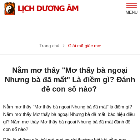
MENU
Trang chủ
Giải mã giấc mơ
Nằm mơ thấy "Mơ thấy bà ngoại
Nhưng bà đã mất" Là điềm gì? Đánh
đề con số nào?
Nằm mơ thấy "Mơ thấy bà ngoại Nhưng bà đã mất" là điềm gì?
Nằm mơ thấy Mơ thấy bà ngoại Nhưng bà đã mất báo hiệu điều
gì? Nằm mơ thấy Mơ thấy bà ngoại Nhưng bà đã mất đánh đề
con số nào?
Đây là những câu hỏi mà mọi người thường hỏi khi nằm mơ.