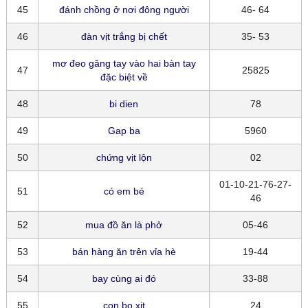
45
đánh chồng ở nơi đông người
46- 64
46
đàn vịt trắng bị chết
35- 53
mơ đeo găng tay vào hai bàn tay
47
25825
đặc biệt về
48
bi dien
78
49
Gap ba
5960
50
chứng vịt lộn
02
01-10-21-76-27-
51
có em bé
46
52
mua đồ ăn là phở
05-46
53
bán hàng ăn trên vỉa hè
19-44
54
bay cùng ai đó
33-88
55
con bo xit
24