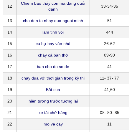
Chiêm bao thấy con ma đang đuổi
12
33-34-35
đánh
13
cho den to nhay qua nguoi minh
51
14
làm tinh vói
444
15
cu bự bay vào nhà
26-62
16
cháy cả bàn thờ
09-90
17
ban cho do so de
41
18
chạy đua với thời gian trong kỳ thi
11- 37- 77
19
Bắt cua
41,60
20
hiện tượng trước tương lai
21
xe tải chở hàng
08- 80- 85
22
mo ve cay
11