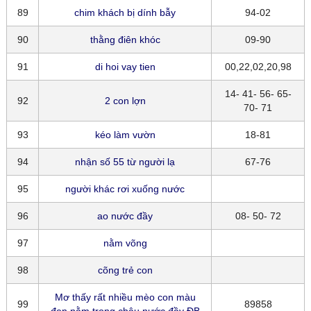
89
chim khách bị dính bẫy
94-02
90
thằng điên khóc
09-90
91
di hoi vay tien
00,22,02,20,98
14- 41- 56- 65-
92
2 con lợn
70- 71
93
kéo làm vườn
18-81
94
nhận số 55 từ người lạ
67-76
95
người khác rơi xuống nước
96
ao nước đầy
08- 50- 72
97
nằm võng
98
cõng trẻ con
Mơ thấy rất nhiều mèo con màu
99
89858