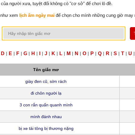
 của người xưa, tuyệt đối không có "cơ sở" để chơi lô đề.
 như xem
lịch âm ngày mai
để chọn cho mình những cung giờ may
D
|
E
|
F
|
G
|
H
|
I
|
J
|
K
|
L
|
M
|
N
|
O
|
P
|
Q
|
R
|
S
|
T
|
U
|
Tên giấc mơ
giày đen cũ, sờn rách
đi chôn người lạ
3 con rắn quấn quanh mình
mình đánh nhau
bị xe tải tông bị thương nặng