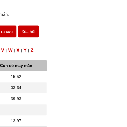
 mắn.
Tra cứu
Xóa hết
V
|
W
|
X
|
Y
|
Z
Con số may mắn
15-52
03-64
39-93
13-97