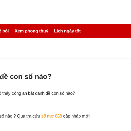
 bói
Xem phong thuỷ
Lịch ngày tốt
 đề con số nào?
 thấy công an bắt đánh đề con số nào?
 số nào ? Qua tra cứu
sổ mơ 888
cập nhập mới