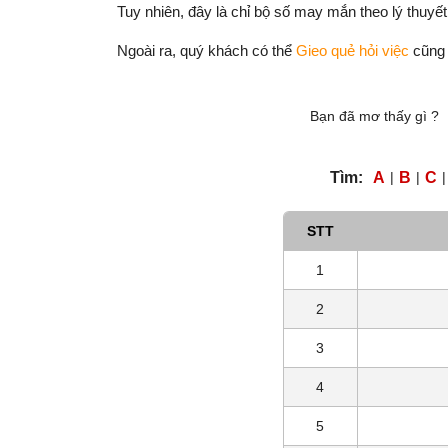
Tuy nhiên, đây là chỉ bộ số may mắn theo lý thuyết
Ngoài ra, quý khách có thể
Gieo quẻ hỏi việc
cũng
Bạn đã mơ thấy gì ?
Tìm:
A
|
B
|
C
|
STT
1
2
3
4
5