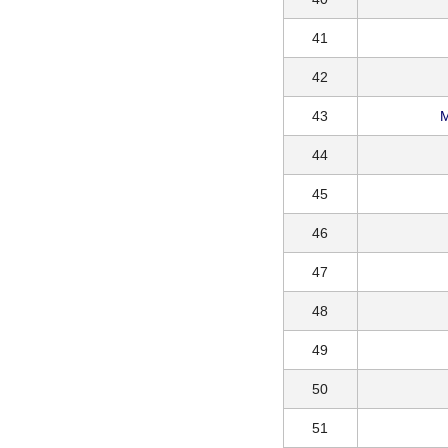
41
42
43
M
44
45
46
47
48
49
50
51