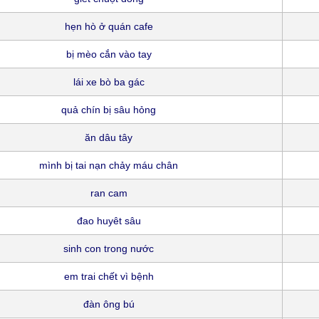
hẹn hò ở quán cafe
bị mèo cắn vào tay
lái xe bò ba gác
quả chín bị sâu hỏng
ăn dâu tây
mình bị tai nạn chảy máu chân
ran cam
đao huyêt sâu
sinh con trong nước
em trai chết vì bệnh
đàn ông bú