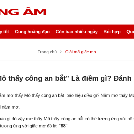
 tốt
Cung hoàng đạo
Còn bao nhiêu ngày
Bói hợp
Quẻ
Trang chủ
Giải mã giấc mơ
ô thấy công an bắt" Là điềm gì? Đánh
Nằm mơ thấy Mô thấy công an bắt báo hiệu điều gì? Nằm mơ thấy Mô
hi nằm mơ.
 báo gì đó vậy mơ thấy Mô thấy công an bắt có thể tương ứng với bộ
p tương ứng với giấc mơ đó là:
"88"