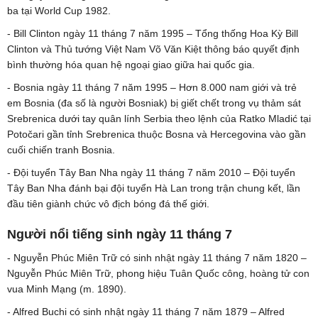
ba tại World Cup 1982.
- Bill Clinton ngày 11 tháng 7 năm 1995 – Tổng thống Hoa Kỳ Bill
Clinton và Thủ tướng Việt Nam Võ Văn Kiệt thông báo quyết định
bình thường hóa quan hệ ngoại giao giữa hai quốc gia.
- Bosnia ngày 11 tháng 7 năm 1995 – Hơn 8.000 nam giới và trẻ
em Bosnia (đa số là người Bosniak) bị giết chết trong vụ thảm sát
Srebrenica dưới tay quân lính Serbia theo lệnh của Ratko Mladić tại
Potočari gần tỉnh Srebrenica thuộc Bosna và Hercegovina vào gần
cuối chiến tranh Bosnia.
- Đội tuyển Tây Ban Nha ngày 11 tháng 7 năm 2010 – Đội tuyển
Tây Ban Nha đánh bại đội tuyển Hà Lan trong trận chung kết, lần
đầu tiên giành chức vô địch bóng đá thế giới.
Người nổi tiếng sinh ngày 11 tháng 7
- Nguyễn Phúc Miên Trữ có sinh nhật ngày 11 tháng 7 năm 1820 –
Nguyễn Phúc Miên Trữ, phong hiệu Tuân Quốc công, hoàng tử con
vua Minh Mạng (m. 1890).
- Alfred Buchi có sinh nhật ngày 11 tháng 7 năm 1879 – Alfred