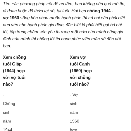
Tìm các phương pháp cốt để an tâm, bạn không nên quá mê tín,
di đoan hoặc đổ thừa tại số, tại tuổi. Hai bạn
chồng
1944 -
vợ 1960
sống bên nhau muốn hạnh phúc thì cả hai cần phải biết
vun vén cho hạnh phúc gia đình, đặc biệt là phải biết gạt bỏ cái
tôi, tập trung chăm sóc yêu thương một nửa của mình cũng gia
đình của mình thì chũng tôi tin hạnh phúc viên mãn sẽ đến với
bạn.
Xem chồng
Xem vợ
tuổi Giáp
tuổi Canh
(1944) hợp
(1960) hợp
với vợ tuổi
với chồng
nào?
tuổi nào?
-
- Vợ
Chồng
sinh
sinh
năm
năm
1960
1944
hợp