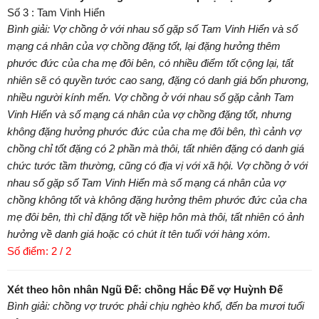
Số 3 : Tam Vinh Hiển
Bình giải: Vợ chồng ở với nhau số gặp số Tam Vinh Hiển và số
mạng cá nhân của vợ chồng đặng tốt, lại đặng hưởng thêm
phước đức của cha mẹ đôi bên, có nhiều điểm tốt cộng lại, tất
nhiên sẽ có quyền tước cao sang, đặng có danh giá bốn phương,
nhiều người kính mến. Vợ chồng ở với nhau số gặp cảnh Tam
Vinh Hiển và số mạng cá nhân của vợ chồng đặng tốt, nhưng
không đặng hưởng phước đức của cha mẹ đôi bên, thì cảnh vợ
chồng chỉ tốt đặng có 2 phần mà thôi, tất nhiên đặng có danh giá
chức tước tầm thường, cũng có địa vị với xã hội. Vợ chồng ở với
nhau số gặp số Tam Vinh Hiển mà số mạng cá nhân của vợ
chồng không tốt và không đặng hưởng thêm phước đức của cha
mẹ đôi bên, thì chỉ đặng tốt về hiệp hôn mà thôi, tất nhiên có ảnh
hưởng về danh giá hoặc có chút ít tên tuổi với hàng xóm.
Số điểm: 2 / 2
Xét theo hôn nhân Ngũ Đế: chồng Hắc Đế vợ Huỳnh Đế
Bình giải: chồng vợ trước phải chịu nghèo khổ, đến ba mươi tuổi