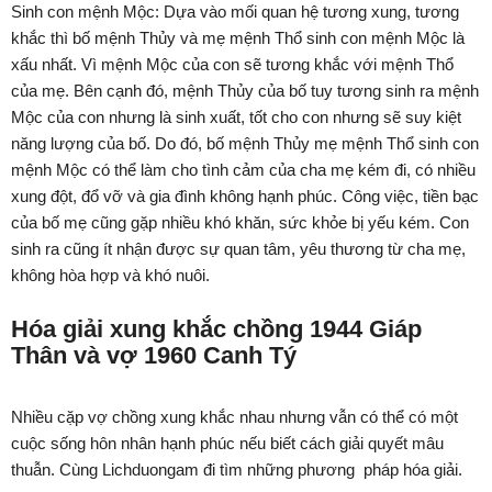
Sinh con mệnh Mộc: Dựa vào mối quan hệ tương xung, tương
khắc thì bố mệnh Thủy và mẹ mệnh Thổ sinh con mệnh Mộc là
xấu nhất. Vì mệnh Mộc của con sẽ tương khắc với mệnh Thổ
của mẹ. Bên cạnh đó, mệnh Thủy của bố tuy tương sinh ra mệnh
Mộc của con nhưng là sinh xuất, tốt cho con nhưng sẽ suy kiệt
năng lượng của bố. Do đó, bố mệnh Thủy mẹ mệnh Thổ sinh con
mệnh Mộc có thể làm cho tình cảm của cha mẹ kém đi, có nhiều
xung đột, đổ vỡ và gia đình không hạnh phúc. Công việc, tiền bạc
của bố mẹ cũng gặp nhiều khó khăn, sức khỏe bị yếu kém. Con
sinh ra cũng ít nhận được sự quan tâm, yêu thương từ cha mẹ,
không hòa hợp và khó nuôi.
Hóa giải xung khắc chồng 1944 Giáp
Thân và vợ 1960 Canh Tý
Nhiều cặp vợ chồng xung khắc nhau nhưng vẫn có thể có một
cuộc sống hôn nhân hạnh phúc nếu biết cách giải quyết mâu
thuẫn. Cùng Lichduongam đi tìm những phương pháp hóa giải.