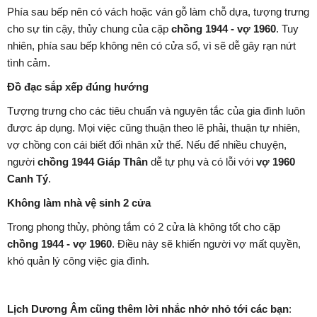
Phía sau bếp nên có vách hoặc ván gỗ làm chỗ dựa, tượng trưng
cho sự tin cậy, thủy chung của cặp
chồng 1944 - vợ 1960
. Tuy
nhiên, phía sau bếp không nên có cửa sổ, vì sẽ dễ gây rạn nứt
tình cảm.
Đồ đạc sắp xếp đúng hướng
Tượng trưng cho các tiêu chuẩn và nguyên tắc của gia đình luôn
được áp dụng. Mọi việc cũng thuận theo lẽ phải, thuận tự nhiên,
vợ chồng con cái biết đối nhân xử thế. Nếu để nhiều chuyện,
người
chồng 1944 Giáp Thân
dễ tự phụ và có lỗi với
vợ 1960
Canh Tý
.
Không làm nhà vệ sinh 2 cửa
Trong phong thủy, phòng tắm có 2 cửa là không tốt cho cặp
chồng 1944 - vợ 1960
. Điều này sẽ khiến người vợ mất quyền,
khó quản lý công việc gia đình.
Lịch Dương Âm cũng thêm lời nhắc nhở nhỏ tới các bạn
: