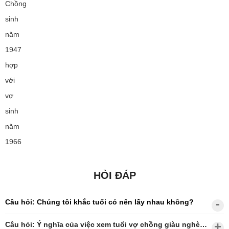
Chồng
sinh
năm
1947
hợp
với
vợ
sinh
năm
1966
HỎI ĐÁP
Câu hỏi: Chúng tôi khắc tuổi có nên lấy nhau không?
Câu hỏi: Ý nghĩa của việc xem tuổi vợ chồng giàu nghèo?