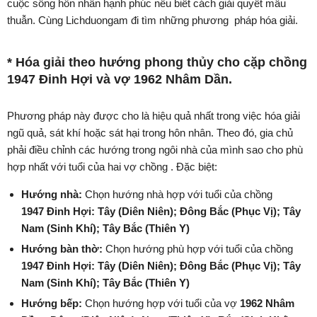
cuộc sống hôn nhân hạnh phúc nếu biết cách giải quyết mâu
thuẫn. Cùng Lichduongam đi tìm những phương pháp hóa giải.
* Hóa giải theo hướng phong thủy cho cặp chồng
1947 Đinh Hợi và vợ 1962 Nhâm Dần.
Phương pháp này được cho là hiệu quả nhất trong việc hóa giải
ngũ quả, sát khí hoặc sát hại trong hôn nhân. Theo đó, gia chủ
phải điều chỉnh các hướng trong ngôi nhà của mình sao cho phù
hợp nhất với tuổi của hai vợ chồng . Đặc biệt:
Hướng nhà:
Chọn hướng nhà hợp với tuổi của chồng
1947 Đinh Hợi:
Tây
(Diên Niên)
;
Đông Bắc
(Phục Vị)
;
Tây
Nam
(Sinh Khí)
;
Tây Bắc
(Thiên Y)
Hướng bàn thờ:
Chọn hướng phù hợp với tuổi của chồng
1947 Đinh Hợi:
Tây
(Diên Niên)
;
Đông Bắc
(Phục Vị)
;
Tây
Nam
(Sinh Khí)
;
Tây Bắc
(Thiên Y)
Hướng bếp:
Chọn hướng hợp với tuổi của vợ
1962 Nhâm