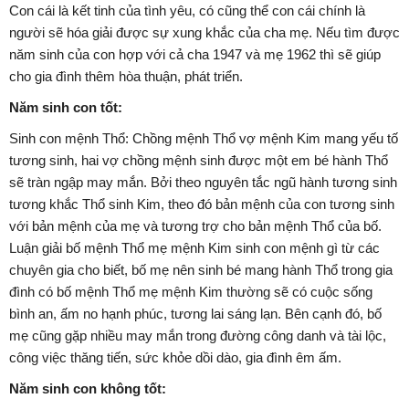
Con cái là kết tinh của tình yêu, có cũng thể con cái chính là
người sẽ hóa giải được sự xung khắc của cha mẹ. Nếu tìm được
năm sinh của con hợp với cả cha 1947 và mẹ 1962 thì sẽ giúp
cho gia đình thêm hòa thuận, phát triển.
Năm sinh con tốt:
Sinh con mệnh Thổ: Chồng mệnh Thổ vợ mệnh Kim mang yếu tố
tương sinh, hai vợ chồng mệnh sinh được một em bé hành Thổ
sẽ tràn ngập may mắn. Bởi theo nguyên tắc ngũ hành tương sinh
tương khắc Thổ sinh Kim, theo đó bản mệnh của con tương sinh
với bản mệnh của mẹ và tương trợ cho bản mệnh Thổ của bố.
Luận giải bố mệnh Thổ mẹ mệnh Kim sinh con mệnh gì từ các
chuyên gia cho biết, bố mẹ nên sinh bé mang hành Thổ trong gia
đình có bố mệnh Thổ mẹ mệnh Kim thường sẽ có cuộc sống
bình an, ấm no hạnh phúc, tương lai sáng lạn. Bên cạnh đó, bố
mẹ cũng gặp nhiều may mắn trong đường công danh và tài lộc,
công việc thăng tiến, sức khỏe dồi dào, gia đình êm ấm.
Năm sinh con không tốt: