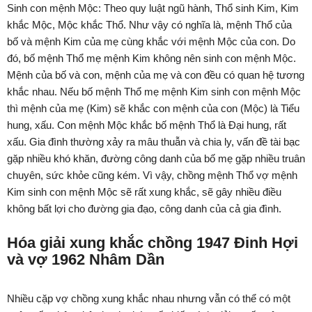
Sinh con mệnh Mộc: Theo quy luật ngũ hành, Thổ sinh Kim, Kim
khắc Mộc, Mộc khắc Thổ. Như vậy có nghĩa là, mệnh Thổ của
bố và mệnh Kim của mẹ cùng khắc với mệnh Mộc của con. Do
đó, bố mệnh Thổ mẹ mệnh Kim không nên sinh con mệnh Mộc.
Mệnh của bố và con, mệnh của mẹ và con đều có quan hệ tương
khắc nhau. Nếu bố mệnh Thổ mẹ mệnh Kim sinh con mệnh Mộc
thì mệnh của mẹ (Kim) sẽ khắc con mệnh của con (Mộc) là Tiểu
hung, xấu. Con mệnh Mộc khắc bố mệnh Thổ là Đại hung, rất
xấu. Gia đình thường xảy ra mâu thuẫn và chia ly, vấn đề tài bạc
gặp nhiều khó khăn, đường công danh của bố mẹ gặp nhiều truân
chuyên, sức khỏe cũng kém. Vì vậy, chồng mệnh Thổ vợ mệnh
Kim sinh con mệnh Mộc sẽ rất xung khắc, sẽ gây nhiều điều
không bất lợi cho đường gia đạo, công danh của cả gia đình.
Hóa giải xung khắc chồng 1947 Đinh Hợi
và vợ 1962 Nhâm Dần
Nhiều cặp vợ chồng xung khắc nhau nhưng vẫn có thể có một