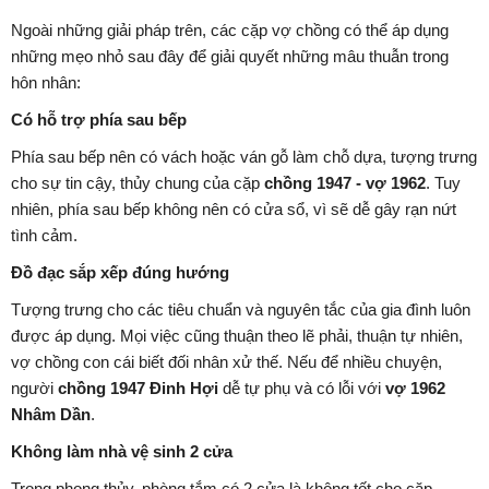
Ngoài những giải pháp trên, các cặp vợ chồng có thể áp dụng
những mẹo nhỏ sau đây để giải quyết những mâu thuẫn trong
hôn nhân:
Có hỗ trợ phía sau bếp
Phía sau bếp nên có vách hoặc ván gỗ làm chỗ dựa, tượng trưng
cho sự tin cậy, thủy chung của cặp
chồng 1947 - vợ 1962
. Tuy
nhiên, phía sau bếp không nên có cửa sổ, vì sẽ dễ gây rạn nứt
tình cảm.
Đồ đạc sắp xếp đúng hướng
Tượng trưng cho các tiêu chuẩn và nguyên tắc của gia đình luôn
được áp dụng. Mọi việc cũng thuận theo lẽ phải, thuận tự nhiên,
vợ chồng con cái biết đối nhân xử thế. Nếu để nhiều chuyện,
người
chồng 1947 Đinh Hợi
dễ tự phụ và có lỗi với
vợ 1962
Nhâm Dần
.
Không làm nhà vệ sinh 2 cửa
Trong phong thủy, phòng tắm có 2 cửa là không tốt cho cặp