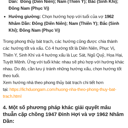
Dần:
Đông
(Diên Niên)
;
Nam
(Thiên Y)
;
Bắc
(Sinh Khí)
;
Đông Nam
(Phục Vị)
Hướng giường:
Chọn hướng hợp với tuổi của vợ
1962
Nhâm Dần:
Đông
(Diên Niên)
;
Nam
(Thiên Y)
;
Bắc
(Sinh
Khí)
;
Đông Nam
(Phục Vị)
Trong phong thủy bát trạch, các hướng cũng được chia thành
các hướng tốt và xấu. Có 4 hướng tốt là Diên Niên, Phục Vị,
Thiên Y, Sinh Khí và 4 hướng xấu là Lục Sát, Ngũ Quỷ, Họa Hại,
Tuyệt Mệnh. Ứng với tuổi khác nhau sẽ phù hợp với hướng khác
nhau. Do đó, cần lưu ý tránh những hướng xấu, chọn hướng tốt
theo tuổi.
Xem hướng nhà theo phong thủy bát trạch chi tiết hơn
tại:
https://lichduongam.com/huong-nha-theo-phong-thuy-bat-
trach.html
4. Một số phương pháp khác giải quyết mâu
thuẫn cặp chồng 1947 Đinh Hợi và vợ 1962 Nhâm
Dần: