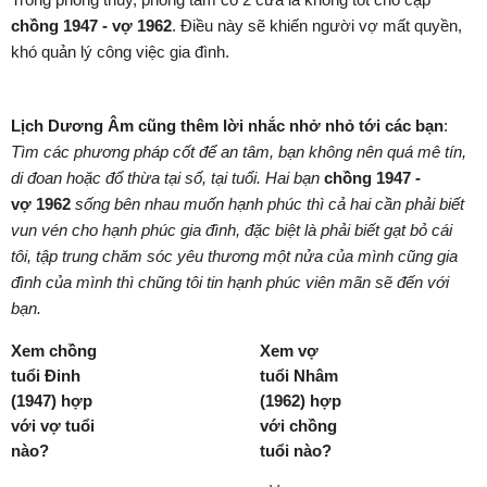
chồng 1947 - vợ 1962
. Điều này sẽ khiến người vợ mất quyền,
khó quản lý công việc gia đình.
Lịch Dương Âm cũng thêm lời nhắc nhở nhỏ tới các bạn
:
Tìm các phương pháp cốt để an tâm, bạn không nên quá mê tín,
di đoan hoặc đổ thừa tại số, tại tuổi. Hai bạn
chồng
1947 -
vợ 1962
sống bên nhau muốn hạnh phúc thì cả hai cần phải biết
vun vén cho hạnh phúc gia đình, đặc biệt là phải biết gạt bỏ cái
tôi, tập trung chăm sóc yêu thương một nửa của mình cũng gia
đình của mình thì chũng tôi tin hạnh phúc viên mãn sẽ đến với
bạn.
Xem chồng
Xem vợ
tuổi Đinh
tuổi Nhâm
(1947) hợp
(1962) hợp
với vợ tuổi
với chồng
nào?
tuổi nào?