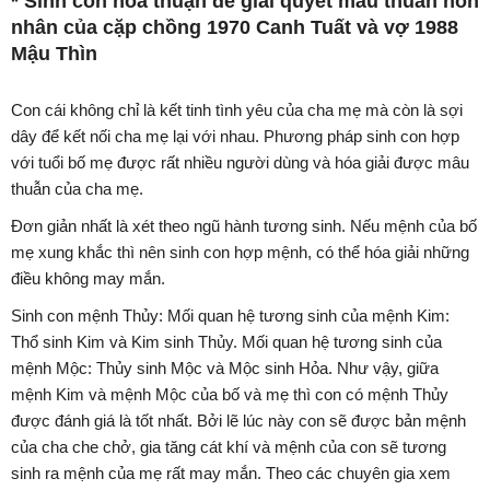
* Sinh con hòa thuận để giải quyết mâu thuẫn hôn
nhân của cặp chồng 1970 Canh Tuất và vợ 1988
Mậu Thìn
Con cái không chỉ là kết tinh tình yêu của cha mẹ mà còn là sợi
dây để kết nối cha mẹ lại với nhau. Phương pháp sinh con hợp
với tuổi bố mẹ được rất nhiều người dùng và hóa giải được mâu
thuẫn của cha mẹ.
Đơn giản nhất là xét theo ngũ hành tương sinh. Nếu mệnh của bố
mẹ xung khắc thì nên sinh con hợp mệnh, có thể hóa giải những
điều không may mắn.
Sinh con mệnh Thủy: Mối quan hệ tương sinh của mệnh Kim:
Thổ sinh Kim và Kim sinh Thủy. Mối quan hệ tương sinh của
mệnh Mộc: Thủy sinh Mộc và Mộc sinh Hỏa. Như vậy, giữa
mệnh Kim và mệnh Mộc của bố và mẹ thì con có mệnh Thủy
được đánh giá là tốt nhất. Bởi lẽ lúc này con sẽ được bản mệnh
của cha che chở, gia tăng cát khí và mệnh của con sẽ tương
sinh ra mệnh của mẹ rất may mắn. Theo các chuyên gia xem