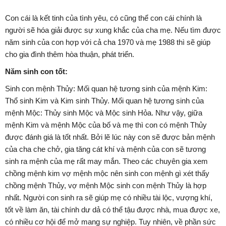
Con cái là kết tinh của tình yêu, có cũng thể con cái chính là
người sẽ hóa giải được sự xung khắc của cha mẹ. Nếu tìm được
năm sinh của con hợp với cả cha 1970 và mẹ 1988 thì sẽ giúp
cho gia đình thêm hòa thuận, phát triển.
Năm sinh con tốt:
Sinh con mệnh Thủy: Mối quan hệ tương sinh của mệnh Kim:
Thổ sinh Kim và Kim sinh Thủy. Mối quan hệ tương sinh của
mệnh Mộc: Thủy sinh Mộc và Mộc sinh Hỏa. Như vậy, giữa
mệnh Kim và mệnh Mộc của bố và mẹ thì con có mệnh Thủy
được đánh giá là tốt nhất. Bởi lẽ lúc này con sẽ được bản mệnh
của cha che chở, gia tăng cát khí và mệnh của con sẽ tương
sinh ra mệnh của mẹ rất may mắn. Theo các chuyên gia xem
chồng mệnh kim vợ mệnh mộc nên sinh con mệnh gì xét thấy
chồng mệnh Thủy, vợ mệnh Mộc sinh con mệnh Thủy là hợp
nhất. Người con sinh ra sẽ giúp mẹ có nhiều tài lộc, vượng khí,
tốt về làm ăn, tài chính dư dả có thể tậu được nhà, mua được xe,
có nhiều cơ hội để mở mang sự nghiệp. Tuy nhiên, về phần sức