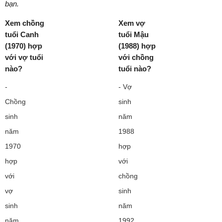
bạn.
Xem chồng
Xem vợ
tuổi Canh
tuổi Mậu
(1970) hợp
(1988) hợp
với vợ tuổi
với chồng
nào?
tuổi nào?
-
- Vợ
Chồng
sinh
sinh
năm
năm
1988
1970
hợp
hợp
với
với
chồng
vợ
sinh
sinh
năm
năm
1992