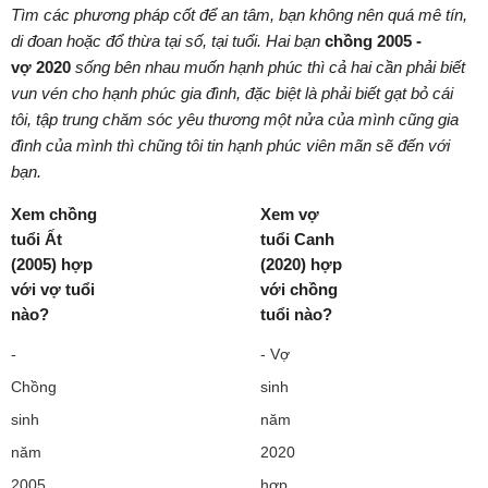
Tìm các phương pháp cốt để an tâm, bạn không nên quá mê tín,
di đoan hoặc đổ thừa tại số, tại tuổi. Hai bạn
chồng
2005 -
vợ 2020
sống bên nhau muốn hạnh phúc thì cả hai cần phải biết
vun vén cho hạnh phúc gia đình, đặc biệt là phải biết gạt bỏ cái
tôi, tập trung chăm sóc yêu thương một nửa của mình cũng gia
đình của mình thì chũng tôi tin hạnh phúc viên mãn sẽ đến với
bạn.
Xem chồng
Xem vợ
tuổi Ất
tuổi Canh
(2005) hợp
(2020) hợp
với vợ tuổi
với chồng
nào?
tuổi nào?
-
- Vợ
Chồng
sinh
sinh
năm
năm
2020
2005
hợp