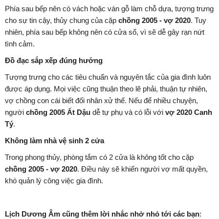
Phía sau bếp nên có vách hoặc ván gỗ làm chỗ dựa, tượng trưng
cho sự tin cậy, thủy chung của cặp
chồng 2005 - vợ 2020
. Tuy
nhiên, phía sau bếp không nên có cửa sổ, vì sẽ dễ gây rạn nứt
tình cảm.
Đồ đạc sắp xếp đúng hướng
Tượng trưng cho các tiêu chuẩn và nguyên tắc của gia đình luôn
được áp dụng. Mọi việc cũng thuận theo lẽ phải, thuận tự nhiên,
vợ chồng con cái biết đối nhân xử thế. Nếu để nhiều chuyện,
người
chồng 2005 Ất Dậu
dễ tự phụ và có lỗi với
vợ 2020 Canh
Tý
.
Không làm nhà vệ sinh 2 cửa
Trong phong thủy, phòng tắm có 2 cửa là không tốt cho cặp
chồng 2005 - vợ 2020
. Điều này sẽ khiến người vợ mất quyền,
khó quản lý công việc gia đình.
Lịch Dương Âm cũng thêm lời nhắc nhở nhỏ tới các bạn
: