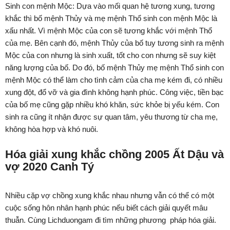
Sinh con mệnh Mộc: Dựa vào mối quan hệ tương xung, tương
khắc thì bố mệnh Thủy và mẹ mệnh Thổ sinh con mệnh Mộc là
xấu nhất. Vì mệnh Mộc của con sẽ tương khắc với mệnh Thổ
của mẹ. Bên cạnh đó, mệnh Thủy của bố tuy tương sinh ra mệnh
Mộc của con nhưng là sinh xuất, tốt cho con nhưng sẽ suy kiệt
năng lượng của bố. Do đó, bố mệnh Thủy mẹ mệnh Thổ sinh con
mệnh Mộc có thể làm cho tình cảm của cha mẹ kém đi, có nhiều
xung đột, đổ vỡ và gia đình không hạnh phúc. Công việc, tiền bạc
của bố mẹ cũng gặp nhiều khó khăn, sức khỏe bị yếu kém. Con
sinh ra cũng ít nhận được sự quan tâm, yêu thương từ cha mẹ,
không hòa hợp và khó nuôi.
Hóa giải xung khắc chồng 2005 Ất Dậu và
vợ 2020 Canh Tý
Nhiều cặp vợ chồng xung khắc nhau nhưng vẫn có thể có một
cuộc sống hôn nhân hạnh phúc nếu biết cách giải quyết mâu
thuẫn. Cùng Lichduongam đi tìm những phương pháp hóa giải.