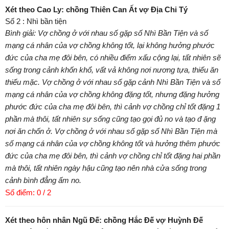
Xét theo Cao Ly: chồng Thiên Can Ất vợ Địa Chi Tý
Số 2 : Nhì bần tiện
Bình giải: Vợ chồng ở với nhau số gặp số Nhì Bần Tiện và số
mạng cá nhân của vợ chồng không tốt, lại không hưởng phước
đức của cha mẹ đôi bên, có nhiều điểm xấu cộng lại, tất nhiên sẽ
sống trong cảnh khốn khổ, vất vả không nơi nương tựa, thiếu ăn
thiếu mặc. Vợ chồng ở với nhau số gặp cảnh Nhì Bần Tiện và số
mạng cá nhân của vợ chồng không đặng tốt, nhưng đặng hưởng
phước đức của cha mẹ đôi bên, thì cảnh vợ chồng chỉ tốt đặng 1
phần mà thôi, tất nhiên sự sống cũng tạo gọi đủ no và tạo đ ặng
nơi ăn chốn ở. Vợ chồng ở với nhau số gặp số Nhì Bần Tiện mà
số mạng cá nhân của vợ chồng không tốt và hưởng thêm phước
đức của cha mẹ đôi bên, thì cảnh vợ chồng chỉ tốt đặng hai phần
mà thôi, tất nhiên ngày hậu cũng tạo nên nhà cửa sống trong
cảnh bình đẳng ấm no.
Số điểm: 0 / 2
Xét theo hôn nhân Ngũ Đế: chồng Hắc Đế vợ Huỳnh Đế