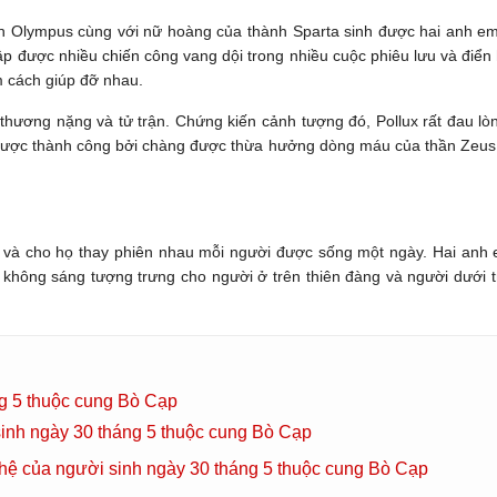
ỉnh Olympus cùng với nữ hoàng của thành Sparta sinh được hai anh em s
được nhiều chiến công vang dội trong nhiều cuộc phiêu lưu và điển hìn
m cách giúp đỡ nhau.
 thương nặng và tử trận. Chứng kiến cảnh tượng đó, Pollux rất đau lò
được thành công bởi chàng được thừa hưởng dòng máu của thần Zeus. P
h và cho họ thay phiên nhau mỗi người được sống một ngày. Hai an
không sáng tượng trưng cho người ở trên thiên đàng và người dưới t
g 5 thuộc cung Bò Cạp
sinh ngày 30 tháng 5 thuộc cung Bò Cạp
hệ của người sinh ngày 30 tháng 5 thuộc cung Bò Cạp