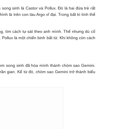
ong sinh là Castor và Pollux. Đó là hai đứa trẻ rất
h là trên con tàu Argo vĩ đại. Trong bất kì tình thế
ng, tìm cách tự sát theo anh mình. Thế nhưng dù cố
ollux là một chiến binh bất tử. Khi không còn cách
h em song sinh đã hóa mình thành chòm sao Gemini.
rần gian. Kể từ đó, chòm sao Gemini trở thành biểu