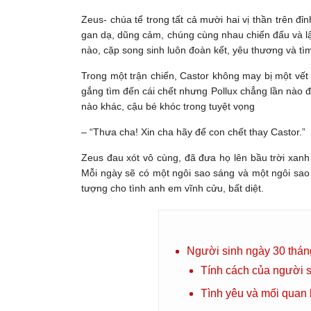
Zeus- chúa tể trong tất cả mười hai vị thần trên đ
gan dạ, dũng cảm, chúng cùng nhau chiến đấu và lập 
nào, cặp song sinh luôn đoàn kết, yêu thương và tì
Trong một trận chiến, Castor không may bị một vết
gắng tìm đến cái chết nhưng Pollux chẳng lần nào 
nào khác, cậu bé khóc trong tuyệt vọng
– “Thưa cha! Xin cha hãy để con chết thay Castor.”
Zeus đau xót vô cùng, đã đưa họ lên bầu trời xan
Mỗi ngày sẽ có một ngôi sao sáng và một ngôi sao 
tượng cho tình anh em vĩnh cửu, bất diệt.
Người sinh ngày 30 thán
Tính cách của người 
Tình yêu và mối quan 