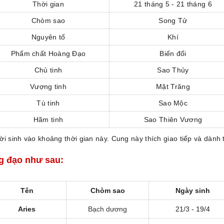
Thời gian
21 tháng 5 - 21 tháng 6
Chòm sao
Song Tử
Nguyên tố
Khí
Phẩm chất Hoàng Đạo
Biến đổi
Chủ tinh
Sao Thủy
Vượng tinh
Mặt Trăng
Tù tinh
Sao Mộc
Hãm tinh
Sao Thiên Vương
i sinh vào khoảng thời gian này. Cung này thích giao tiếp và dành t
g đạo như sau:
Tên
Chòm sao
Ngày sinh
Aries
Bạch dương
21/3 - 19/4