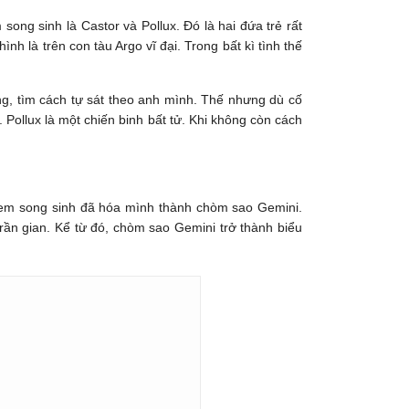
ong sinh là Castor và Pollux. Đó là hai đứa trẻ rất
h là trên con tàu Argo vĩ đại. Trong bất kì tình thế
ng, tìm cách tự sát theo anh mình. Thế nhưng dù cố
ollux là một chiến binh bất tử. Khi không còn cách
h em song sinh đã hóa mình thành chòm sao Gemini.
rần gian. Kể từ đó, chòm sao Gemini trở thành biểu