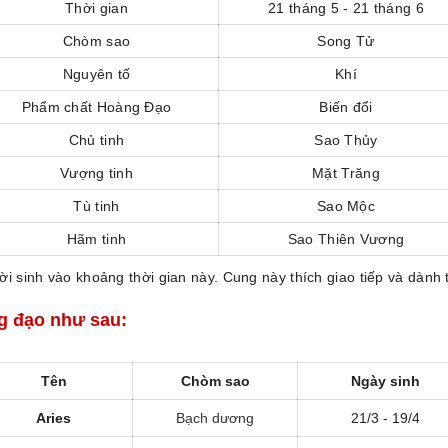
Thời gian
21 tháng 5 - 21 tháng 6
Chòm sao
Song Tử
Nguyên tố
Khí
Phẩm chất Hoàng Đạo
Biến đổi
Chủ tinh
Sao Thủy
Vượng tinh
Mặt Trăng
Tù tinh
Sao Mộc
Hãm tinh
Sao Thiên Vương
i sinh vào khoảng thời gian này. Cung này thích giao tiếp và dành t
g đạo như sau:
Tên
Chòm sao
Ngày sinh
Aries
Bạch dương
21/3 - 19/4