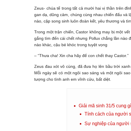
Zeus- chúa tể trong tất cả mười hai vị thần trên đ
gan dạ, dũng cảm, chúng cùng nhau chiến đấu và lập 
nào, cặp song sinh luôn đoàn kết, yêu thương và tì
Trong một trận chiến, Castor không may bị một vết
gắng tìm đến cái chết nhưng Pollux chẳng lần nào 
nào khác, cậu bé khóc trong tuyệt vọng
– “Thưa cha! Xin cha hãy để con chết thay Castor.”
Zeus đau xót vô cùng, đã đưa họ lên bầu trời xan
Mỗi ngày sẽ có một ngôi sao sáng và một ngôi sao 
tượng cho tình anh em vĩnh cửu, bất diệt.
Giải mã sinh 31/5 cung g
Tính cách của người s
Sự nghiệp của người 