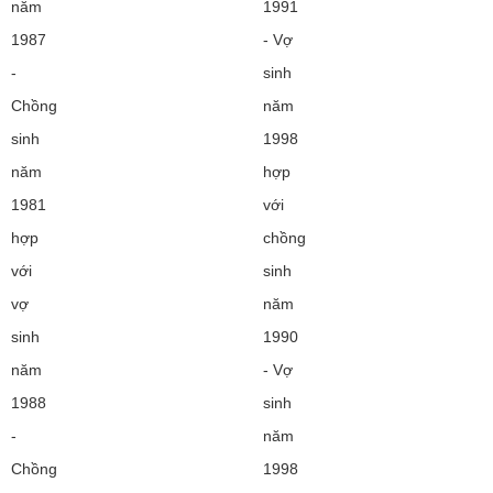
năm
1991
1987
- Vợ
-
sinh
Chồng
năm
sinh
1998
năm
hợp
1981
với
hợp
chồng
với
sinh
vợ
năm
sinh
1990
năm
- Vợ
1988
sinh
-
năm
Chồng
1998