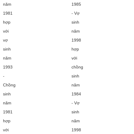
năm
1985
1981
- Vợ
hợp
sinh
với
năm
vợ
1998
sinh
hợp
năm
với
1993
chồng
-
sinh
Chồng
năm
sinh
1984
năm
- Vợ
1981
sinh
hợp
năm
với
1998