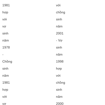
1981
với
hợp
chồng
với
sinh
vợ
năm
sinh
2001
năm
- Vợ
1978
sinh
-
năm
Chồng
1998
sinh
hợp
năm
với
1981
chồng
hợp
sinh
với
năm
vợ
2000