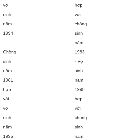
vợ
hợp
sinh
với
năm
chồng
1994
sinh
-
năm
Chồng
1983
sinh
- Vợ
năm
sinh
1981
năm
hợp
1998
với
hợp
vợ
với
sinh
chồng
năm
sinh
1995
năm