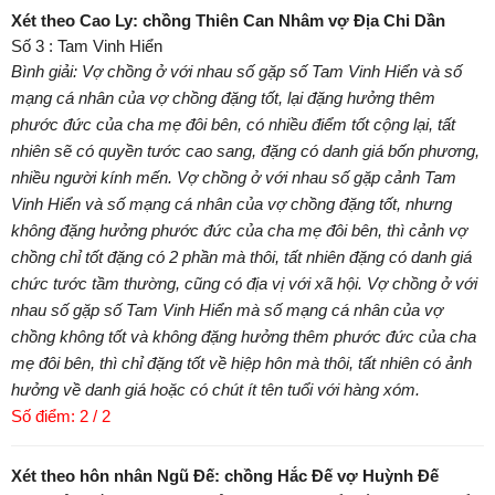
Xét theo Cao Ly: chồng Thiên Can Nhâm vợ Địa Chi Dần
Số 3 : Tam Vinh Hiển
Bình giải: Vợ chồng ở với nhau số gặp số Tam Vinh Hiển và số
mạng cá nhân của vợ chồng đặng tốt, lại đặng hưởng thêm
phước đức của cha mẹ đôi bên, có nhiều điểm tốt cộng lại, tất
nhiên sẽ có quyền tước cao sang, đặng có danh giá bốn phương,
nhiều người kính mến. Vợ chồng ở với nhau số gặp cảnh Tam
Vinh Hiển và số mạng cá nhân của vợ chồng đặng tốt, nhưng
không đặng hưởng phước đức của cha mẹ đôi bên, thì cảnh vợ
chồng chỉ tốt đặng có 2 phần mà thôi, tất nhiên đặng có danh giá
chức tước tầm thường, cũng có địa vị với xã hội. Vợ chồng ở với
nhau số gặp số Tam Vinh Hiển mà số mạng cá nhân của vợ
chồng không tốt và không đặng hưởng thêm phước đức của cha
mẹ đôi bên, thì chỉ đặng tốt về hiệp hôn mà thôi, tất nhiên có ảnh
hưởng về danh giá hoặc có chút ít tên tuổi với hàng xóm.
Số điểm: 2 / 2
Xét theo hôn nhân Ngũ Đế: chồng Hắc Đế vợ Huỳnh Đế