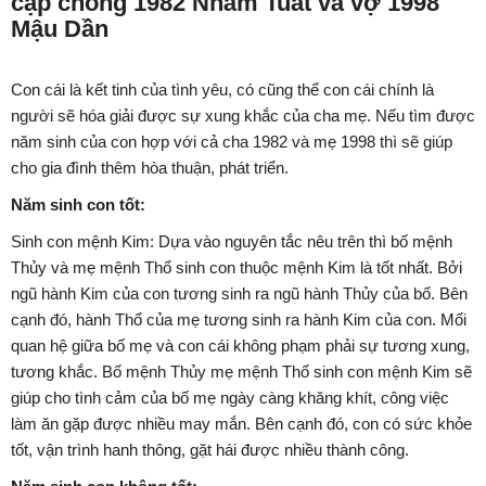
cặp chồng 1982 Nhâm Tuất và vợ 1998
Mậu Dần
Con cái là kết tinh của tình yêu, có cũng thể con cái chính là
người sẽ hóa giải được sự xung khắc của cha mẹ. Nếu tìm được
năm sinh của con hợp với cả cha 1982 và mẹ 1998 thì sẽ giúp
cho gia đình thêm hòa thuận, phát triển.
Năm sinh con tốt:
Sinh con mệnh Kim: Dựa vào nguyên tắc nêu trên thì bố mệnh
Thủy và mẹ mệnh Thổ sinh con thuộc mệnh Kim là tốt nhất. Bởi
ngũ hành Kim của con tương sinh ra ngũ hành Thủy của bố. Bên
cạnh đó, hành Thổ của mẹ tương sinh ra hành Kim của con. Mối
quan hệ giữa bố mẹ và con cái không phạm phải sự tương xung,
tương khắc. Bố mệnh Thủy mẹ mệnh Thổ sinh con mệnh Kim sẽ
giúp cho tình cảm của bố mẹ ngày càng khăng khít, công việc
làm ăn gặp được nhiều may mắn. Bên cạnh đó, con có sức khỏe
tốt, vận trình hanh thông, gặt hái được nhiều thành công.