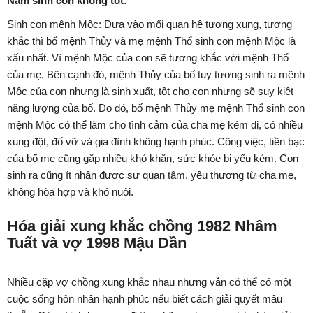
Năm sinh con không tốt:
Sinh con mệnh Mộc: Dựa vào mối quan hệ tương xung, tương
khắc thì bố mệnh Thủy và mẹ mệnh Thổ sinh con mệnh Mộc là
xấu nhất. Vì mệnh Mộc của con sẽ tương khắc với mệnh Thổ
của mẹ. Bên cạnh đó, mệnh Thủy của bố tuy tương sinh ra mệnh
Mộc của con nhưng là sinh xuất, tốt cho con nhưng sẽ suy kiệt
năng lượng của bố. Do đó, bố mệnh Thủy mẹ mệnh Thổ sinh con
mệnh Mộc có thể làm cho tình cảm của cha mẹ kém đi, có nhiều
xung đột, đổ vỡ và gia đình không hạnh phúc. Công việc, tiền bạc
của bố mẹ cũng gặp nhiều khó khăn, sức khỏe bị yếu kém. Con
sinh ra cũng ít nhận được sự quan tâm, yêu thương từ cha mẹ,
không hòa hợp và khó nuôi.
Hóa giải xung khắc chồng 1982 Nhâm
Tuất và vợ 1998 Mậu Dần
Nhiều cặp vợ chồng xung khắc nhau nhưng vẫn có thể có một
cuộc sống hôn nhân hạnh phúc nếu biết cách giải quyết mâu