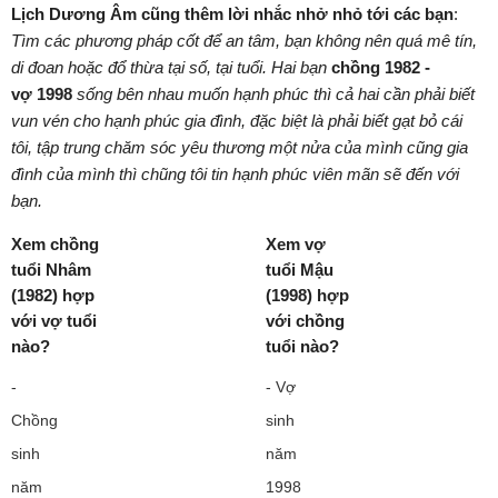
Lịch Dương Âm cũng thêm lời nhắc nhở nhỏ tới các bạn
:
Tìm các phương pháp cốt để an tâm, bạn không nên quá mê tín,
di đoan hoặc đổ thừa tại số, tại tuổi. Hai bạn
chồng
1982 -
vợ 1998
sống bên nhau muốn hạnh phúc thì cả hai cần phải biết
vun vén cho hạnh phúc gia đình, đặc biệt là phải biết gạt bỏ cái
tôi, tập trung chăm sóc yêu thương một nửa của mình cũng gia
đình của mình thì chũng tôi tin hạnh phúc viên mãn sẽ đến với
bạn.
Xem chồng
Xem vợ
tuổi Nhâm
tuổi Mậu
(1982) hợp
(1998) hợp
với vợ tuổi
với chồng
nào?
tuổi nào?
-
- Vợ
Chồng
sinh
sinh
năm
năm
1998