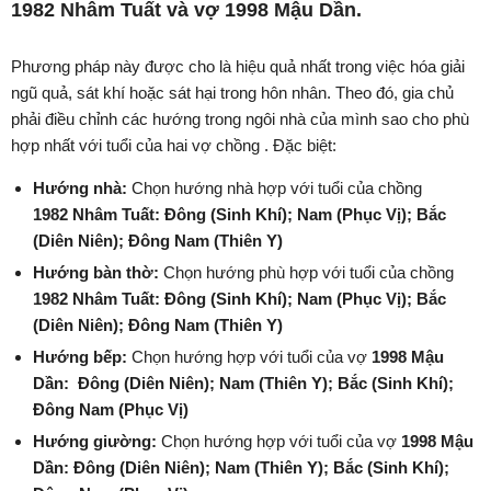
1982 Nhâm Tuất và vợ 1998 Mậu Dần.
Phương pháp này được cho là hiệu quả nhất trong việc hóa giải
ngũ quả, sát khí hoặc sát hại trong hôn nhân. Theo đó, gia chủ
phải điều chỉnh các hướng trong ngôi nhà của mình sao cho phù
hợp nhất với tuổi của hai vợ chồng . Đặc biệt:
Hướng nhà:
Chọn hướng nhà hợp với tuổi của chồng
1982 Nhâm Tuất:
Đông
(Sinh Khí)
;
Nam
(Phục Vị)
;
Bắc
(Diên Niên)
;
Đông Nam
(Thiên Y)
Hướng bàn thờ:
Chọn hướng phù hợp với tuổi của chồng
1982 Nhâm Tuất:
Đông
(Sinh Khí)
;
Nam
(Phục Vị)
;
Bắc
(Diên Niên)
;
Đông Nam
(Thiên Y)
Hướng bếp:
Chọn hướng hợp với tuổi của vợ
1998 Mậu
Dần:
Đông
(Diên Niên)
;
Nam
(Thiên Y)
;
Bắc
(Sinh Khí)
;
Đông Nam
(Phục Vị)
Hướng giường:
Chọn hướng hợp với tuổi của vợ
1998 Mậu
Dần:
Đông
(Diên Niên)
;
Nam
(Thiên Y)
;
Bắc
(Sinh Khí)
;