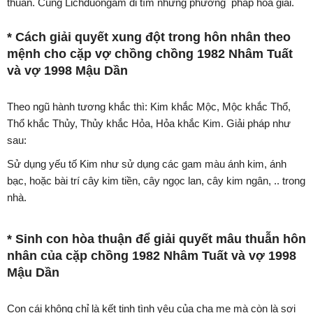
thuẫn. Cùng Lichduongam đi tìm những phương pháp hóa giải.
* Cách giải quyết xung đột trong hôn nhân theo
mệnh cho cặp vợ chồng chồng 1982 Nhâm Tuất
và vợ 1998 Mậu Dần
Theo ngũ hành tương khắc thì: Kim khắc Mộc, Mộc khắc Thổ,
Thổ khắc Thủy, Thủy khắc Hỏa, Hỏa khắc Kim. Giải pháp như
sau:
Sử dụng yếu tố Kim như sử dụng các gam màu ánh kim, ánh
bạc, hoặc bài trí cây kim tiền, cây ngọc lan, cây kim ngân, .. trong
nhà.
* Sinh con hòa thuận để giải quyết mâu thuẫn hôn
nhân của cặp chồng 1982 Nhâm Tuất và vợ 1998
Mậu Dần
Con cái không chỉ là kết tinh tình yêu của cha mẹ mà còn là sợi