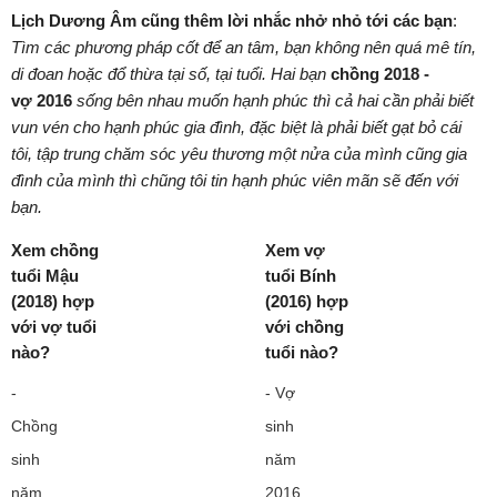
Lịch Dương Âm cũng thêm lời nhắc nhở nhỏ tới các bạn
:
Tìm các phương pháp cốt để an tâm, bạn không nên quá mê tín,
di đoan hoặc đổ thừa tại số, tại tuổi. Hai bạn
chồng
2018 -
vợ 2016
sống bên nhau muốn hạnh phúc thì cả hai cần phải biết
vun vén cho hạnh phúc gia đình, đặc biệt là phải biết gạt bỏ cái
tôi, tập trung chăm sóc yêu thương một nửa của mình cũng gia
đình của mình thì chũng tôi tin hạnh phúc viên mãn sẽ đến với
bạn.
Xem chồng
Xem vợ
tuổi Mậu
tuổi Bính
(2018) hợp
(2016) hợp
với vợ tuổi
với chồng
nào?
tuổi nào?
-
- Vợ
Chồng
sinh
sinh
năm
năm
2016