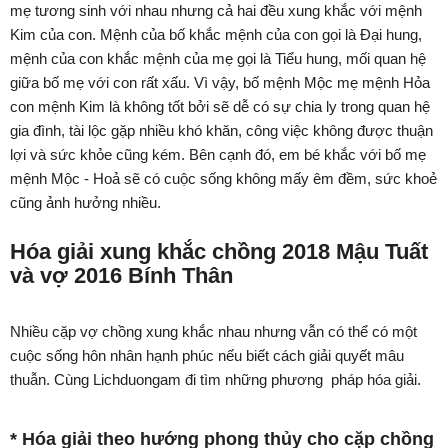
mẹ tương sinh với nhau nhưng cả hai đều xung khắc với mệnh
Kim của con. Mệnh của bố khắc mệnh của con gọi là Đại hung,
mệnh của con khắc mệnh của mẹ gọi là Tiểu hung, mối quan hệ
giữa bố mẹ với con rất xấu. Vì vậy, bố mệnh Mộc mẹ mệnh Hỏa
con mệnh Kim là không tốt bởi sẽ dễ có sự chia ly trong quan hệ
gia đình, tài lộc gặp nhiều khó khăn, công việc không được thuận
lợi và sức khỏe cũng kém. Bên cạnh đó, em bé khắc với bố mẹ
mệnh Mộc - Hoả sẽ có cuộc sống không mấy êm đềm, sức khoẻ
cũng ảnh hưởng nhiều.
Hóa giải xung khắc chồng 2018 Mậu Tuất
và vợ 2016 Bính Thân
Nhiều cặp vợ chồng xung khắc nhau nhưng vẫn có thể có một
cuộc sống hôn nhân hạnh phúc nếu biết cách giải quyết mâu
thuẫn. Cùng Lichduongam đi tìm những phương pháp hóa giải.
* Hóa giải theo hướng phong thủy cho cặp chồng