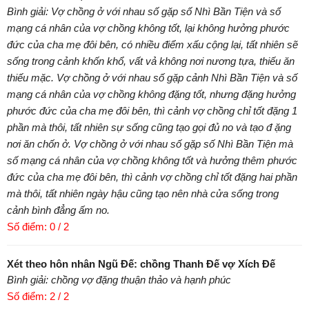
Bình giải: Vợ chồng ở với nhau số gặp số Nhì Bần Tiện và số
mạng cá nhân của vợ chồng không tốt, lại không hưởng phước
đức của cha mẹ đôi bên, có nhiều điểm xấu cộng lại, tất nhiên sẽ
sống trong cảnh khốn khổ, vất vả không nơi nương tựa, thiếu ăn
thiếu mặc. Vợ chồng ở với nhau số gặp cảnh Nhì Bần Tiện và số
mạng cá nhân của vợ chồng không đặng tốt, nhưng đặng hưởng
phước đức của cha mẹ đôi bên, thì cảnh vợ chồng chỉ tốt đặng 1
phần mà thôi, tất nhiên sự sống cũng tạo gọi đủ no và tạo đ ặng
nơi ăn chốn ở. Vợ chồng ở với nhau số gặp số Nhì Bần Tiện mà
số mạng cá nhân của vợ chồng không tốt và hưởng thêm phước
đức của cha mẹ đôi bên, thì cảnh vợ chồng chỉ tốt đặng hai phần
mà thôi, tất nhiên ngày hậu cũng tạo nên nhà cửa sống trong
cảnh bình đẳng ấm no.
Số điểm: 0 / 2
Xét theo hôn nhân Ngũ Đế: chồng Thanh Đế vợ Xích Đế
Bình giải: chồng vợ đặng thuận thảo và hạnh phúc
Số điểm: 2 / 2