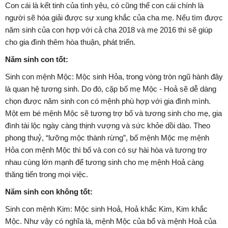
Con cái là kết tinh của tình yêu, có cũng thể con cái chính là
người sẽ hóa giải được sự xung khắc của cha mẹ. Nếu tìm được
năm sinh của con hợp với cả cha 2018 và mẹ 2016 thì sẽ giúp
cho gia đình thêm hòa thuận, phát triển.
Năm sinh con tốt:
Sinh con mệnh Mộc: Mộc sinh Hỏa, trong vòng tròn ngũ hành đây
là quan hệ tương sinh. Do đó, cặp bố mẹ Mộc - Hoả sẽ dễ dàng
chọn được năm sinh con có mệnh phù hợp với gia đình mình.
Một em bé mệnh Mộc sẽ tương trợ bố và tương sinh cho mẹ, gia
đình tài lộc ngày càng thịnh vượng và sức khỏe dồi dào. Theo
phong thuỷ, “lưỡng mộc thành rừng”, bố mệnh Mộc mẹ mệnh
Hỏa con mệnh Mộc thì bố và con có sự hài hòa và tương trợ
nhau cùng lớn mạnh để tương sinh cho mẹ mệnh Hoả càng
thăng tiến trong mọi việc.
Năm sinh con không tốt:
Sinh con mệnh Kim: Mộc sinh Hoả, Hoả khắc Kim, Kim khắc
Mộc. Như vậy có nghĩa là, mệnh Mộc của bố và mệnh Hoả của