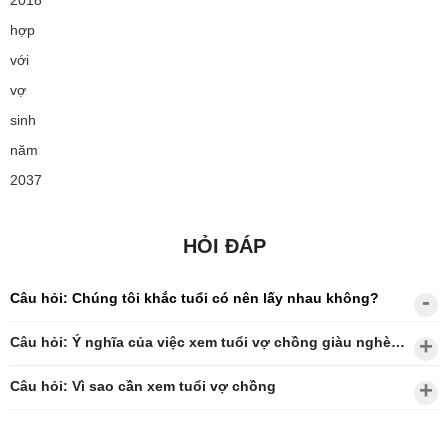
2018
hợp
với
vợ
sinh
năm
2037
HỎI ĐÁP
Câu hỏi: Chúng tôi khắc tuổi có nên lấy nhau không?
Câu hỏi: Ý nghĩa của việc xem tuổi vợ chồng giàu nghèo?
Câu hỏi: Vì sao cần xem tuổi vợ chồng