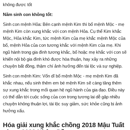
không được tốt
Năm sinh con không tốt:
Sinh con mệnh Hỏa: Bên cạnh mệnh Kim thì bố mệnh Mộc - mẹ
mệnh Kim còn xung khắc với con mệnh Hỏa. Cụ thể Kim khắc
Mộc, Hỏa khắc Kim, tức mệnh Kim của mẹ khắc mệnh Mộc của
bố, mệnh Hỏa của con tương khắc với mệnh Kim của mẹ. Khi
ngũ hành trong gia đình tương khắc, bố hoặc mẹ khắc với con sẽ
khiến nội bộ gia đình khó được hòa thuận, hay xảy ra những
chuyện bất đồng, thậm chí ảnh hưởng đến tài lộc và sự nghiệp.
Sinh con mệnh Kim: Vốn dĩ bố mệnh Mộc - mẹ mệnh Kim đã
khắc nhau, nếu sinh thêm em bé mệnh Kim sẽ càng tăng thêm
sự xung khắc trong mối quan hệ ngũ hành của gia đạo. Điều này
có thể dẫn tới cuộc sống của con trong tương lai dễ gặp nhiều
chuyện không thuận lợi, tài lộc suy giảm, sức khỏe cũng bị ảnh
hưởng xấu.
Hóa giải xung khắc chồng 2018 Mậu Tuất