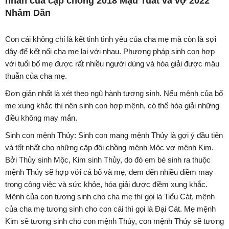
nhân của cặp chồng 2018 Mậu Tuất và vợ 2022
Nhâm Dần
Con cái không chỉ là kết tinh tình yêu của cha mẹ mà còn là sợi
dây để kết nối cha mẹ lại với nhau. Phương pháp sinh con hợp
với tuổi bố mẹ được rất nhiều người dùng và hóa giải được mâu
thuẫn của cha mẹ.
Đơn giản nhất là xét theo ngũ hành tương sinh. Nếu mệnh của bố
mẹ xung khắc thì nên sinh con hợp mệnh, có thể hóa giải những
điều không may mắn.
Sinh con mệnh Thủy: Sinh con mang mệnh Thủy là gợi ý đầu tiên
và tốt nhất cho những cặp đôi chồng mệnh Mộc vợ mệnh Kim.
Bởi Thủy sinh Mộc, Kim sinh Thủy, do đó em bé sinh ra thuộc
mệnh Thủy sẽ hợp với cả bố và mẹ, đem đến nhiều điềm may
trong công việc và sức khỏe, hóa giải được điềm xung khắc.
Mệnh của con tương sinh cho cha mẹ thì gọi là Tiểu Cát, mệnh
của cha mẹ tương sinh cho con cái thì gọi là Đại Cát. Mẹ mệnh
Kim sẽ tương sinh cho con mệnh Thủy, con mệnh Thủy sẽ tương