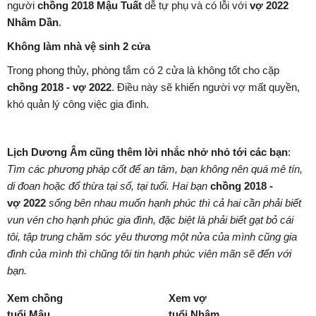
người
chồng 2018 Mậu Tuất
dễ tự phụ và có lỗi với
vợ 2022
Nhâm Dần
.
Không làm nhà vệ sinh 2 cửa
Trong phong thủy, phòng tắm có 2 cửa là không tốt cho cặp
chồng 2018 - vợ 2022
. Điều này sẽ khiến người vợ mất quyền,
khó quản lý công việc gia đình.
Lịch Dương Âm cũng thêm lời nhắc nhở nhỏ tới các bạn
:
Tìm các phương pháp cốt để an tâm, bạn không nên quá mê tín,
di đoan hoặc đổ thừa tại số, tại tuổi. Hai bạn
chồng
2018 -
vợ 2022
sống bên nhau muốn hạnh phúc thì cả hai cần phải biết
vun vén cho hạnh phúc gia đình, đặc biệt là phải biết gạt bỏ cái
tôi, tập trung chăm sóc yêu thương một nửa của mình cũng gia
đình của mình thì chũng tôi tin hạnh phúc viên mãn sẽ đến với
bạn.
Xem chồng
Xem vợ
tuổi Mậu
tuổi Nhâm