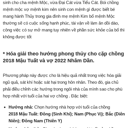
sinh cho cha mệnh Mộc, vừa Đại Cát vừa Tiểu Cát. Bói chồng
mệnh mộc vợ mệnh kim nên sinh con mệnh gì được biết bé
mang hành Thủy trong gia đình mẹ mệnh Kim bố mệnh Mộc
thường sẽ có cuộc sống hạnh phúc, tài vận về làm ăn dồi dào,
công việc có sự mở mang tuy nhiên về phần sức khỏe của bố thì
không được tốt
* Hóa giải theo hướng phong thủy cho cặp chồng
2018 Mậu Tuất và vợ 2022 Nhâm Dần.
Phương pháp này được cho là hiệu quả nhất trong việc hóa giải
ngũ quả, sát khí hoặc sát hại trong hôn nhân. Theo đó, gia chủ
phải điều chỉnh các hướng trong ngôi nhà của mình sao cho phù
hợp nhất với tuổi của hai vợ chồng . Đặc biệt:
Hướng nhà:
Chọn hướng nhà hợp với tuổi của chồng
2018 Mậu Tuất:
Đông
(Sinh Khí)
;
Nam
(Phục Vị)
;
Bắc
(Diên
Niên)
;
Đông Nam
(Thiên Y)