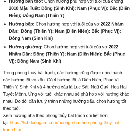
Hướng bàn thờ:
Chọn hướng phù hợp với tuổi của chồng
2018 Mậu Tuất:
Đông
(Sinh Khí)
;
Nam
(Phục Vị)
;
Bắc
(Diên
Niên)
;
Đông Nam
(Thiên Y)
Hướng bếp:
Chọn hướng hợp với tuổi của vợ
2022 Nhâm
Dần:
Đông
(Thiên Y)
;
Nam
(Diên Niên)
;
Bắc
(Phục Vị)
;
Đông Nam
(Sinh Khí)
Hướng giường:
Chọn hướng hợp với tuổi của vợ
2022
Nhâm Dần:
Đông
(Thiên Y)
;
Nam
(Diên Niên)
;
Bắc
(Phục
Vị)
;
Đông Nam
(Sinh Khí)
Trong phong thủy bát trạch, các hướng cũng được chia thành
các hướng tốt và xấu. Có 4 hướng tốt là Diên Niên, Phục Vị,
Thiên Y, Sinh Khí và 4 hướng xấu là Lục Sát, Ngũ Quỷ, Họa Hại,
Tuyệt Mệnh. Ứng với tuổi khác nhau sẽ phù hợp với hướng khác
nhau. Do đó, cần lưu ý tránh những hướng xấu, chọn hướng tốt
theo tuổi.
Xem hướng nhà theo phong thủy bát trạch chi tiết hơn
tại:
https://lichduongam.com/huong-nha-theo-phong-thuy-bat-
trach.html