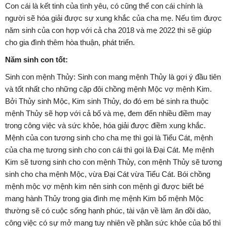
Con cái là kết tinh của tình yêu, có cũng thể con cái chính là
người sẽ hóa giải được sự xung khắc của cha mẹ. Nếu tìm được
năm sinh của con hợp với cả cha 2018 và mẹ 2022 thì sẽ giúp
cho gia đình thêm hòa thuận, phát triển.
Năm sinh con tốt:
Sinh con mệnh Thủy: Sinh con mang mệnh Thủy là gợi ý đầu tiên
và tốt nhất cho những cặp đôi chồng mệnh Mộc vợ mệnh Kim.
Bởi Thủy sinh Mộc, Kim sinh Thủy, do đó em bé sinh ra thuộc
mệnh Thủy sẽ hợp với cả bố và mẹ, đem đến nhiều điềm may
trong công việc và sức khỏe, hóa giải được điềm xung khắc.
Mệnh của con tương sinh cho cha mẹ thì gọi là Tiểu Cát, mệnh
của cha mẹ tương sinh cho con cái thì gọi là Đại Cát. Mẹ mệnh
Kim sẽ tương sinh cho con mệnh Thủy, con mệnh Thủy sẽ tương
sinh cho cha mệnh Mộc, vừa Đại Cát vừa Tiểu Cát. Bói chồng
mệnh mộc vợ mệnh kim nên sinh con mệnh gì được biết bé
mang hành Thủy trong gia đình mẹ mệnh Kim bố mệnh Mộc
thường sẽ có cuộc sống hạnh phúc, tài vận về làm ăn dồi dào,
công việc có sự mở mang tuy nhiên về phần sức khỏe của bố thì