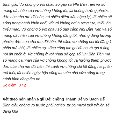
Bình giải: Vợ chồng ở với nhau số gặp số Nhì Bần Tiện và số
mạng cá nhân của vợ chồng không tốt, lại không hưởng phước
đức của cha mẹ đôi bên, có nhiều điểm xấu cộng lại, tất nhiên sẽ
sống trong cảnh khốn khổ, vất vả không nơi nương tựa, thiếu ăn
thiếu mặc. Vợ chồng ở với nhau số gặp cảnh Nhì Bần Tiện và số
mạng cá nhân của vợ chồng không đặng tốt, nhưng đặng hưởng
phước đức của cha mẹ đôi bên, thì cảnh vợ chồng chỉ tốt đặng 1
phần mà thôi, tất nhiên sự sống cũng tạo gọi đủ no và tạo đ ặng
nơi ăn chốn ở. Vợ chồng ở với nhau số gặp số Nhì Bần Tiện mà
số mạng cá nhân của vợ chồng không tốt và hưởng thêm phước
đức của cha mẹ đôi bên, thì cảnh vợ chồng chỉ tốt đặng hai phần
mà thôi, tất nhiên ngày hậu cũng tạo nên nhà cửa sống trong
cảnh bình đẳng ấm no.
Số điểm: 0 / 2
Xét theo hôn nhân Ngũ Đế: chồng Thanh Đế vợ Bạch Đế
Bình giải: chồng vợ trước phải nghèo, từ ba mươi tuổi trở lên sẽ
đặng khá