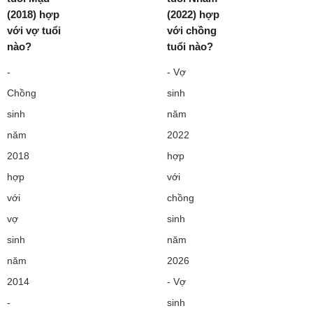
(2018) hợp
(2022) hợp
với vợ tuổi
với chồng
nào?
tuổi nào?
-
- Vợ
Chồng
sinh
sinh
năm
năm
2022
2018
hợp
hợp
với
với
chồng
vợ
sinh
sinh
năm
năm
2026
2014
- Vợ
-
sinh