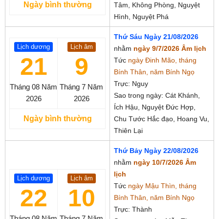
Ngày bình thường
Tâm, Không Phòng, Nguyệt
Hình, Nguyệt Phá
Thứ Sáu Ngày 21/08/2026
Lịch dương
Lịch âm
nhằm
ngày 9/7/2026 Âm lịch
21
9
Tức
ngày Đinh Mão, tháng
Bính Thân, năm Bính Ngọ
Trực: Nguy
Tháng 08
Năm
Tháng 7
Năm
Sao trong ngày: Cát Khánh,
2026
2026
Ích Hậu, Nguyệt Đức Hợp,
Ngày bình thường
Chu Tước Hắc đạo, Hoang Vu,
Thiên Lại
Thứ Bảy Ngày 22/08/2026
nhằm
ngày 10/7/2026 Âm
lịch
Lịch dương
Lịch âm
Tức
ngày Mậu Thìn, tháng
22
10
Bính Thân, năm Bính Ngọ
Trực: Thành
Tháng 08
Năm
Tháng 7
Năm