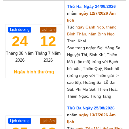
Thứ Hai Ngày 24/08/2026
nhằm
ngày 12/7/2026 Âm
lịch
Tức
ngày Canh Ngọ, tháng
Lịch dương
Lịch âm
Bính Thân, năm Bính Ngọ
24
12
Trực: Khai
Sao trong ngày: Đại Hồng Sa,
Tháng 08
Năm
Tháng 7
Năm
Nguyệt Tài, Sinh Khí, Thiên
2026
2026
Mã (Lộc mã) trùng với Bạch
hổ: xấu, Thiên Quý, Bạch hổ
Ngày bình thường
(trùng ngày với Thiên giải ->
sao tốt), Hoàng Sa, Lỗ Ban
Sát, Phi Ma Sát, Thiên Hoả,
Thiên Ngục, Trùng Tang
Thứ Ba Ngày 25/08/2026
nhằm
ngày 13/7/2026 Âm
Lịch dương
Lịch âm
lịch
Tức
ngày Tân Mùi, tháng Bính