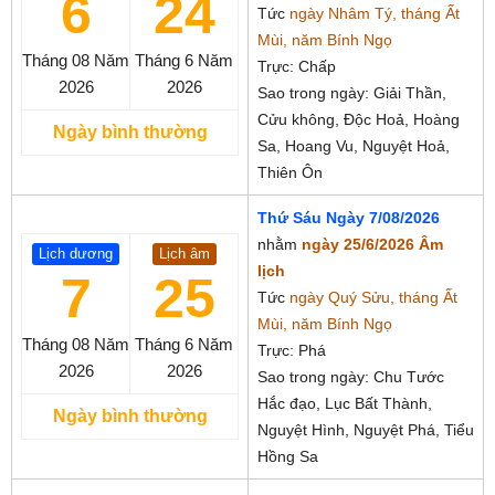
6
24
Tức
ngày Nhâm Tý, tháng Ất
Mùi, năm Bính Ngọ
Tháng 08
Năm
Tháng 6
Năm
Trực: Chấp
2026
2026
Sao trong ngày: Giải Thần,
Cửu không, Độc Hoả, Hoàng
Ngày bình thường
Sa, Hoang Vu, Nguyệt Hoả,
Thiên Ôn
Thứ Sáu Ngày 7/08/2026
nhằm
ngày 25/6/2026 Âm
Lịch dương
Lịch âm
lịch
7
25
Tức
ngày Quý Sửu, tháng Ất
Mùi, năm Bính Ngọ
Tháng 08
Năm
Tháng 6
Năm
Trực: Phá
2026
2026
Sao trong ngày: Chu Tước
Hắc đạo, Lục Bất Thành,
Ngày bình thường
Nguyệt Hình, Nguyệt Phá, Tiểu
Hồng Sa