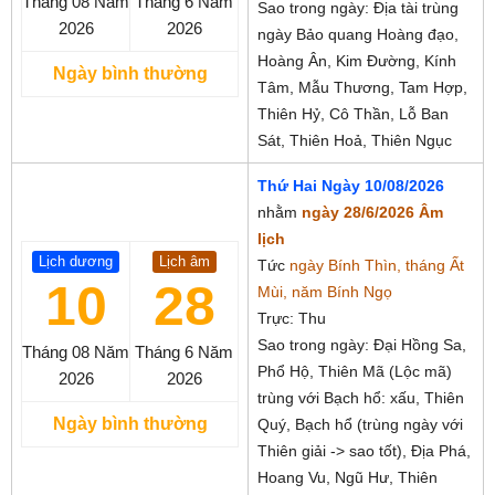
Tháng 08
Năm
Tháng 6
Năm
Sao trong ngày: Địa tài trùng
2026
2026
ngày Bảo quang Hoàng đạo,
Hoàng Ân, Kim Đường, Kính
Ngày bình thường
Tâm, Mẫu Thương, Tam Hợp,
Thiên Hỷ, Cô Thần, Lỗ Ban
Sát, Thiên Hoả, Thiên Ngục
Thứ Hai Ngày 10/08/2026
nhằm
ngày 28/6/2026 Âm
lịch
Lịch dương
Lịch âm
Tức
ngày Bính Thìn, tháng Ất
10
28
Mùi, năm Bính Ngọ
Trực: Thu
Sao trong ngày: Đại Hồng Sa,
Tháng 08
Năm
Tháng 6
Năm
Phổ Hộ, Thiên Mã (Lộc mã)
2026
2026
trùng với Bạch hổ: xấu, Thiên
Ngày bình thường
Quý, Bạch hổ (trùng ngày với
Thiên giải -> sao tốt), Địa Phá,
Hoang Vu, Ngũ Hư, Thiên