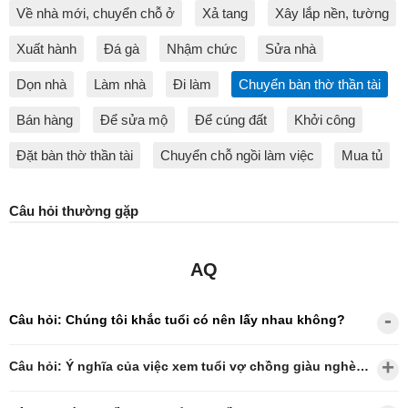
Về nhà mới, chuyển chỗ ở
Xả tang
Xây lắp nền, tường
Xuất hành
Đá gà
Nhậm chức
Sửa nhà
Dọn nhà
Làm nhà
Đi làm
Chuyển bàn thờ thần tài
Bán hàng
Để sửa mộ
Để cúng đất
Khởi công
Đặt bàn thờ thần tài
Chuyển chỗ ngồi làm việc
Mua tủ
Câu hỏi thường gặp
AQ
Câu hỏi: Chúng tôi khắc tuổi có nên lấy nhau không?
Câu hỏi: Ý nghĩa của việc xem tuổi vợ chồng giàu nghèo?