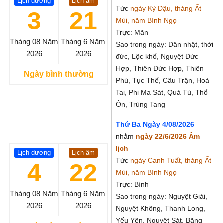
Lịch dương
Lịch âm
Tức
ngày Kỷ Dậu, tháng Ất
3
21
Mùi, năm Bính Ngọ
Trực: Mãn
Tháng 08
Năm
Tháng 6
Năm
Sao trong ngày: Dân nhật, thời
2026
2026
đức, Lộc khố, Nguyệt Đức
Hợp, Thiên Đức Hợp, Thiên
Ngày bình thường
Phú, Tục Thế, Câu Trận, Hoả
Tai, Phi Ma Sát, Quả Tú, Thổ
Ôn, Trùng Tang
Thứ Ba Ngày 4/08/2026
nhằm
ngày 22/6/2026 Âm
lịch
Lịch dương
Lịch âm
Tức
ngày Canh Tuất, tháng Ất
4
22
Mùi, năm Bính Ngọ
Trực: Bình
Tháng 08
Năm
Tháng 6
Năm
Sao trong ngày: Nguyệt Giải,
2026
2026
Nguyệt Không, Thanh Long,
Yếu Yên, Nguyệt Sát, Băng