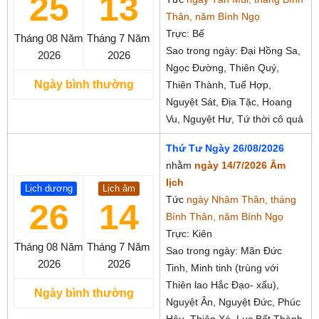
25
13
Thân, năm Bính Ngọ
Trực: Bế
Tháng 08
Năm
Tháng 7
Năm
Sao trong ngày: Đại Hồng Sa,
2026
2026
Ngọc Đường, Thiên Quý,
Ngày bình thường
Thiên Thành, Tuế Hợp,
Nguyệt Sát, Địa Tặc, Hoang
Vu, Nguyệt Hư, Tứ thời cô quả
Thứ Tư Ngày 26/08/2026
nhằm
ngày 14/7/2026 Âm
lịch
Lịch dương
Lịch âm
Tức
ngày Nhâm Thân, tháng
26
14
Bính Thân, năm Bính Ngọ
Trực: Kiên
Tháng 08
Năm
Tháng 7
Năm
Sao trong ngày: Mãn Đức
2026
2026
Tinh, Minh tinh (trùng với
Thiên lao Hắc Đạo- xấu),
Ngày bình thường
Nguyệt Ân, Nguyệt Đức, Phúc