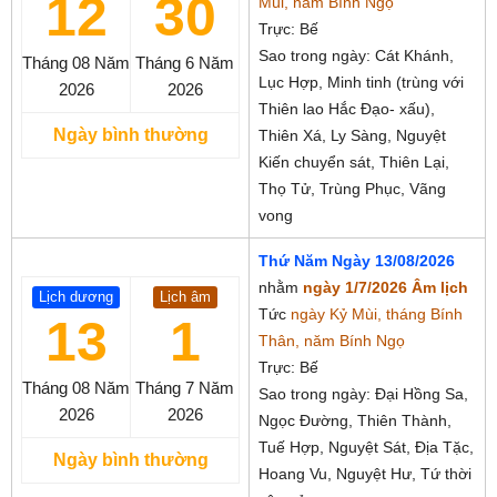
12
30
Mùi, năm Bính Ngọ
Trực: Bế
Sao trong ngày: Cát Khánh,
Tháng 08
Năm
Tháng 6
Năm
Lục Hợp, Minh tinh (trùng với
2026
2026
Thiên lao Hắc Đạo- xấu),
Ngày bình thường
Thiên Xá, Ly Sàng, Nguyệt
Kiến chuyển sát, Thiên Lại,
Thọ Tử, Trùng Phục, Vãng
vong
Thứ Năm Ngày 13/08/2026
nhằm
ngày 1/7/2026 Âm lịch
Lịch dương
Lịch âm
Tức
ngày Kỷ Mùi, tháng Bính
13
1
Thân, năm Bính Ngọ
Trực: Bế
Tháng 08
Năm
Tháng 7
Năm
Sao trong ngày: Đại Hồng Sa,
2026
2026
Ngọc Đường, Thiên Thành,
Tuế Hợp, Nguyệt Sát, Địa Tặc,
Ngày bình thường
Hoang Vu, Nguyệt Hư, Tứ thời