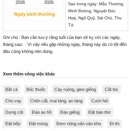
2026
2026
Sao trong ngày: Mẫu Thương,
Minh Đường, Nguyệt Đức
Ngày bình thường
Hợp, Ngũ Quỹ, Sát Chủ, Thọ
Tử
Ghi chú : Bạn cần lưu ý rằng tuổi của bạn sẽ kỵ với các ngày,
tháng sau:
. Vì vậy nếu gặp những ngày, tháng này dù có tốt đến
đâu cũng không nên dùng.
Xem thêm công việc khác
Bắt cá
Bốc thuốc
Cày ruộng, gieo giống
Cắt tóc
Cho vay
Chôn cất, mai táng, an táng
Cưới hỏi
Dựng cột
Đào ao hồ
Đào giếng
Đặt bàn thờ
Đặt bếp
Đặt móng
Đem nông sản vào kho
Đi thi