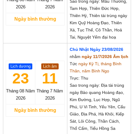
Sao trong ngày: Mẫu Thương,
2026
2026
Tam Hợp, Thiên Đức Hợp,
Thiên Hỷ, Thiên tài trùng ngày
Ngày bình thường
Kim Quỹ Hoàng Đạo, Thiên
Xá, Tục Thế, Cô Thần, Hoả
Tai, Nguyệt Yếm đại hoạ
Chủ Nhật Ngày 23/08/2026
nhằm
ngày 11/7/2026 Âm lịch
Tức
ngày Kỷ Tị, tháng Bính
Lịch dương
Lịch âm
Thân, năm Bính Ngọ
23
11
Trực: Thu
Sao trong ngày: Địa tài trùng
Tháng 08
Năm
Tháng 7
Năm
ngày Bảo quang Hoàng đạo,
2026
2026
Kim Đường, Lục Hợp, Ngũ
Phú, U Vi Tinh, Yếu Yên, Cẩu
Ngày bình thường
Giảo, Địa Phá, Hà Khôi, Kiếp
Sát, Lôi Công, Thần Cách,
Thổ Cẩm, Tiểu Hồng Sa