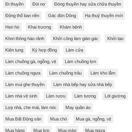
Đi thuyền
Đòi nợ
Đóng thuyền hay sửa chữa thuyền
Động thổ ban nền
Gác đòn Dông
Hạ thuỷ thuyền mới
Hẹn hò
Khai trương
Khám bệnh
Khơi thông hào rãnh
Khởi công làm giàn gác
Khởi tạo
Kiện tụng
Ký hợp đồng
Làm cửa
Làm chuồng gà, ngỗng, vịt
Làm chuồng lợn
Làm chuồng ngựa
Làm chuồng trâu
Làm kho lẫm
Làm mui ghe thuyền
Làm nhà bếp hay sửa nhà bếp
Làm nhà vệ sinh
Làm rượu
Làm tương
Lót giường
Lợp nhà, che mái, làm nóc
May quần áo
Mua Bất Động sản
Mua chó
Mua gà, ngỗng, vịt
Mua hàng
Mua lợn
Mua mèo
Mua ngựa