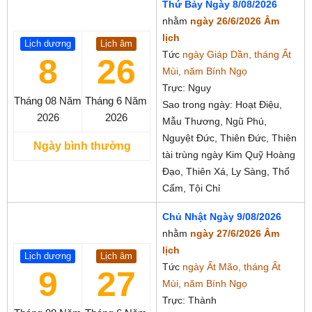
Thứ Bảy Ngày 8/08/2026
nhằm
ngày 26/6/2026 Âm
lịch
Lịch dương
Lịch âm
Tức
ngày Giáp Dần, tháng Ất
8
26
Mùi, năm Bính Ngọ
Trực: Nguy
Tháng 08
Năm
Tháng 6
Năm
Sao trong ngày: Hoạt Điệu,
2026
2026
Mẫu Thương, Ngũ Phú,
Nguyệt Đức, Thiên Đức, Thiên
Ngày bình thường
tài trùng ngày Kim Quỹ Hoàng
Đạo, Thiên Xá, Ly Sàng, Thổ
Cẩm, Tội Chỉ
Chủ Nhật Ngày 9/08/2026
nhằm
ngày 27/6/2026 Âm
lịch
Lịch dương
Lịch âm
Tức
ngày Ất Mão, tháng Ất
9
27
Mùi, năm Bính Ngọ
Trực: Thành