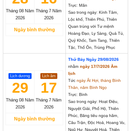
Trực: Mãn
Tháng 08
Năm
Tháng 7
Năm
Sao trong ngày: Kính Tâm,
2026
2026
Lộc khố, Thiên Phú, Thiên
Quan trùng với Tư mệnh
Ngày bình thường
Hoàng Đạo, Ly Sàng, Quả Tú,
Quỷ Khốc, Tam Tang, Thiên
Tặc, Thổ Ôn, Trùng Phục
Thứ Bảy Ngày 29/08/2026
nhằm
ngày 17/7/2026 Âm
lịch
Lịch dương
Lịch âm
Tức
ngày Ất Hợi, tháng Bính
29
17
Thân, năm Bính Ngọ
Trực: Bình
Tháng 08
Năm
Tháng 7
Năm
Sao trong ngày: Hoạt Điệu,
2026
2026
Nguyệt Giải, Phổ Hộ, Thiên
Phúc, Băng tiêu ngoạ hãm,
Ngày bình thường
Câu Trận, Độc Hoả, Hoang Vu,
Ngũ Hư, Nguyệt Hoả, Thiên