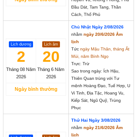
Đầu Dát, Tam Tang, Thần
Cách, Thổ Phủ
Chủ Nhật Ngày 2/08/2026
nhằm
ngày 20/6/2026 Âm
lịch
Lịch dương
Lịch âm
Tức
ngày Mậu Thân, tháng Ất
2
20
Mùi, năm Bính Ngọ
Trực: Trừ
Tháng 08
Năm
Tháng 6
Năm
Sao trong ngày: Ích Hậu,
2026
2026
Thiên Quan trùng với Tư
mệnh Hoàng Đạo, Tuế Hợp, U
Ngày bình thường
Vi Tinh, Địa Tặc, Hoang Vu,
Kiếp Sát, Ngũ Quỹ, Trùng
Phục
Thứ Hai Ngày 3/08/2026
nhằm
ngày 21/6/2026 Âm
lịch