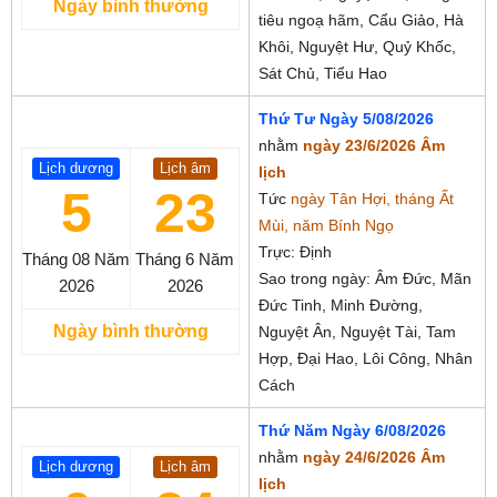
Ngày bình thường
tiêu ngoạ hãm, Cẩu Giảo, Hà
Khôi, Nguyệt Hư, Quỷ Khốc,
Sát Chủ, Tiểu Hao
Thứ Tư Ngày 5/08/2026
nhằm
ngày 23/6/2026 Âm
Lịch dương
Lịch âm
lịch
5
23
Tức
ngày Tân Hợi, tháng Ất
Mùi, năm Bính Ngọ
Trực: Định
Tháng 08
Năm
Tháng 6
Năm
Sao trong ngày: Âm Đức, Mãn
2026
2026
Đức Tinh, Minh Đường,
Ngày bình thường
Nguyệt Ân, Nguyệt Tài, Tam
Hợp, Đại Hao, Lôi Công, Nhân
Cách
Thứ Năm Ngày 6/08/2026
nhằm
ngày 24/6/2026 Âm
Lịch dương
Lịch âm
lịch