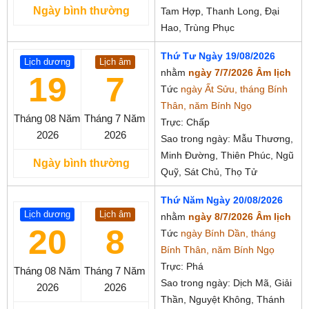
Ngày bình thường
Tam Hợp, Thanh Long, Đại
Hao, Trùng Phục
Thứ Tư Ngày 19/08/2026
Lịch dương
Lịch âm
nhằm
ngày 7/7/2026 Âm lịch
19
7
Tức
ngày Ất Sửu, tháng Bính
Thân, năm Bính Ngọ
Tháng 08
Năm
Tháng 7
Năm
Trực: Chấp
2026
2026
Sao trong ngày: Mẫu Thương,
Minh Đường, Thiên Phúc, Ngũ
Ngày bình thường
Quỹ, Sát Chủ, Thọ Tử
Thứ Năm Ngày 20/08/2026
Lịch dương
Lịch âm
nhằm
ngày 8/7/2026 Âm lịch
20
8
Tức
ngày Bính Dần, tháng
Bính Thân, năm Bính Ngọ
Trực: Phá
Tháng 08
Năm
Tháng 7
Năm
Sao trong ngày: Dịch Mã, Giải
2026
2026
Thần, Nguyệt Không, Thánh