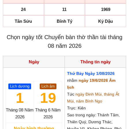
24
11
1969
Tân Sửu
Bính Tý
Kỷ Dậu
Chọn ngày tốt Chuyển bàn thờ thần tài tháng
08 năm 2026
Ngày
Thông tin ngày
Thứ Bảy Ngày 1/08/2026
nhằm
ngày 19/6/2026 Âm
Lịch dương
Lịch âm
lịch
1
19
Tức
ngày Đinh Mùi, tháng Ất
Mùi, năm Bính Ngọ
Trực: Kiên
Tháng 08
Năm
Tháng 6
Năm
Sao trong ngày: Thánh Tâm,
2026
2026
Thiên Quý, Dương Thác,
Ngày bình thường
Huyền Vũ, Không Phòng, Phủ