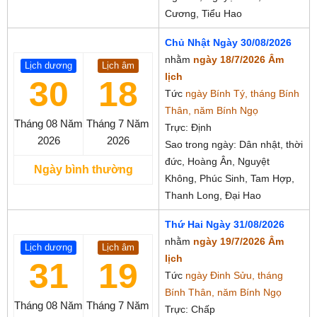
Cương, Tiểu Hao
Chủ Nhật Ngày 30/08/2026
nhằm
ngày 18/7/2026 Âm
Lịch dương
Lịch âm
lịch
30
18
Tức
ngày Bính Tý, tháng Bính
Thân, năm Bính Ngọ
Tháng 08
Năm
Tháng 7
Năm
Trực: Định
2026
2026
Sao trong ngày: Dân nhật, thời
đức, Hoàng Ân, Nguyệt
Ngày bình thường
Không, Phúc Sinh, Tam Hợp,
Thanh Long, Đại Hao
Thứ Hai Ngày 31/08/2026
nhằm
ngày 19/7/2026 Âm
Lịch dương
Lịch âm
lịch
31
19
Tức
ngày Đinh Sửu, tháng
Bính Thân, năm Bính Ngọ
Tháng 08
Năm
Tháng 7
Năm
Trực: Chấp