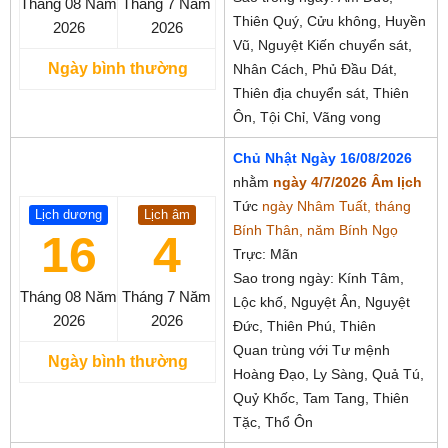
Tháng 08
Năm
Tháng 7
Năm
Thiên Quý, Cửu không, Huyền
2026
2026
Vũ, Nguyệt Kiến chuyển sát,
Ngày bình thường
Nhân Cách, Phủ Đầu Dát,
Thiên địa chuyển sát, Thiên
Ôn, Tội Chỉ, Vãng vong
Chủ Nhật Ngày 16/08/2026
nhằm
ngày 4/7/2026 Âm lịch
Tức
ngày Nhâm Tuất, tháng
Lịch dương
Lịch âm
Bính Thân, năm Bính Ngọ
16
4
Trực: Mãn
Sao trong ngày: Kính Tâm,
Tháng 08
Năm
Tháng 7
Năm
Lộc khố, Nguyệt Ân, Nguyệt
2026
2026
Đức, Thiên Phú, Thiên
Quan trùng với Tư mệnh
Ngày bình thường
Hoàng Đạo, Ly Sàng, Quả Tú,
Quỷ Khốc, Tam Tang, Thiên
Tặc, Thổ Ôn