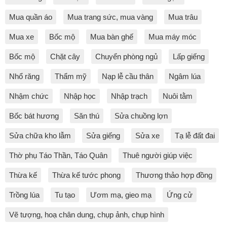
Mua quần áo
Mua trang sức, mua vàng
Mua trâu
Mua xe
Bốc mộ
Mua bàn ghế
Mua máy móc
Bốc mộ
Chặt cây
Chuyển phòng ngủ
Lấp giếng
Nhổ răng
Thẩm mỹ
Nạp lễ cầu thân
Ngâm lúa
Nhậm chức
Nhập học
Nhập trạch
Nuôi tằm
Bốc bát hương
Săn thú
Sửa chuồng lợn
Sửa chữa kho lẫm
Sửa giếng
Sửa xe
Tạ lễ đất đai
Thờ phụ Táo Thần, Táo Quân
Thuê người giúp việc
Thừa kế
Thừa kế tước phong
Thương thảo hợp đồng
Trồng lúa
Tu tạo
Ươm mạ, gieo mạ
Ứng cử
Vẽ tượng, hoạ chân dung, chụp ảnh, chụp hình