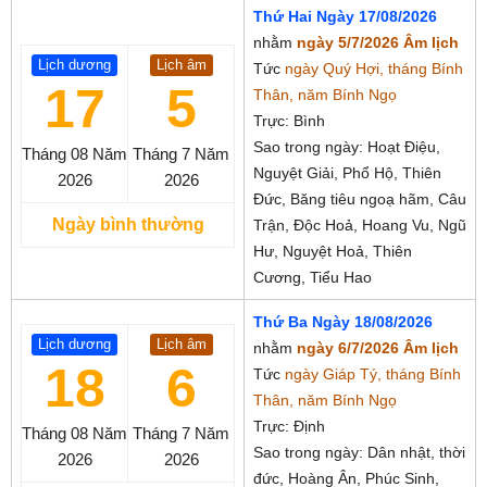
Thứ Hai Ngày 17/08/2026
nhằm
ngày 5/7/2026 Âm lịch
Lịch dương
Lịch âm
Tức
ngày Quý Hợi, tháng Bính
17
5
Thân, năm Bính Ngọ
Trực: Bình
Sao trong ngày: Hoạt Điệu,
Tháng 08
Năm
Tháng 7
Năm
Nguyệt Giải, Phổ Hộ, Thiên
2026
2026
Đức, Băng tiêu ngoạ hãm, Câu
Ngày bình thường
Trận, Độc Hoả, Hoang Vu, Ngũ
Hư, Nguyệt Hoả, Thiên
Cương, Tiểu Hao
Thứ Ba Ngày 18/08/2026
Lịch dương
Lịch âm
nhằm
ngày 6/7/2026 Âm lịch
18
6
Tức
ngày Giáp Tý, tháng Bính
Thân, năm Bính Ngọ
Trực: Định
Tháng 08
Năm
Tháng 7
Năm
Sao trong ngày: Dân nhật, thời
2026
2026
đức, Hoàng Ân, Phúc Sinh,