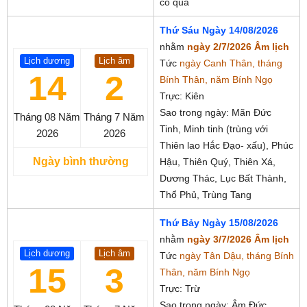
cô quả
Thứ Sáu Ngày 14/08/2026
nhằm
ngày 2/7/2026 Âm lịch
Lịch dương
Lịch âm
Tức
ngày Canh Thân, tháng
14
2
Bính Thân, năm Bính Ngọ
Trực: Kiên
Sao trong ngày: Mãn Đức
Tháng 08
Năm
Tháng 7
Năm
Tinh, Minh tinh (trùng với
2026
2026
Thiên lao Hắc Đạo- xấu), Phúc
Ngày bình thường
Hậu, Thiên Quý, Thiên Xá,
Dương Thác, Lục Bất Thành,
Thổ Phủ, Trùng Tang
Thứ Bảy Ngày 15/08/2026
nhằm
ngày 3/7/2026 Âm lịch
Lịch dương
Lịch âm
Tức
ngày Tân Dậu, tháng Bính
15
3
Thân, năm Bính Ngọ
Trực: Trừ
Sao trong ngày: Âm Đức,