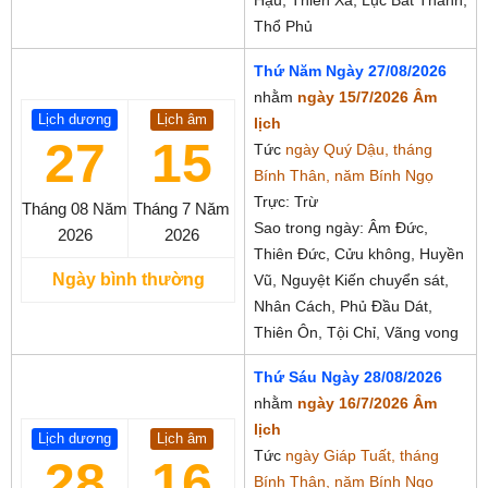
Hậu, Thiên Xá, Lục Bất Thành,
Thổ Phủ
Thứ Năm Ngày 27/08/2026
nhằm
ngày 15/7/2026 Âm
Lịch dương
Lịch âm
lịch
27
15
Tức
ngày Quý Dậu, tháng
Bính Thân, năm Bính Ngọ
Trực: Trừ
Tháng 08
Năm
Tháng 7
Năm
Sao trong ngày: Âm Đức,
2026
2026
Thiên Đức, Cửu không, Huyền
Ngày bình thường
Vũ, Nguyệt Kiến chuyển sát,
Nhân Cách, Phủ Đầu Dát,
Thiên Ôn, Tội Chỉ, Vãng vong
Thứ Sáu Ngày 28/08/2026
nhằm
ngày 16/7/2026 Âm
lịch
Lịch dương
Lịch âm
Tức
ngày Giáp Tuất, tháng
28
16
Bính Thân, năm Bính Ngọ