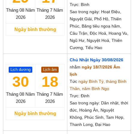
Trực: Bình
Tháng 08
Năm
Tháng 7
Năm
Sao trong ngày: Hoạt Điệu,
2026
2026
Nguyệt Giải, Phổ Hộ, Thiên
Phúc, Băng tiêu ngoạ hãm,
Ngày bình thường
Câu Trận, Độc Hoả, Hoang Vu,
Ngũ Hư, Nguyệt Hoả, Thiên
Cương, Tiểu Hao
Chủ Nhật Ngày 30/08/2026
nhằm
ngày 18/7/2026 Âm
Lịch dương
Lịch âm
lịch
30
18
Tức
ngày Bính Tý, tháng Bính
Thân, năm Bính Ngọ
Tháng 08
Năm
Tháng 7
Năm
Trực: Định
2026
2026
Sao trong ngày: Dân nhật, thời
đức, Hoàng Ân, Nguyệt
Ngày bình thường
Không, Phúc Sinh, Tam Hợp,
Thanh Long, Đại Hao