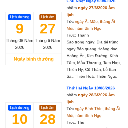
Chủ Nhật Ngày 9/08/2026
nhằm
ngày 27/6/2026 Âm
lịch
Lịch dương
Lịch âm
Tức
ngày Ất Mão, tháng Ất
9
27
Mùi, năm Bính Ngọ
Trực: Thành
Tháng 08
Năm
Tháng 6
Năm
Sao trong ngày: Địa tài trùng
2026
2026
ngày Bảo quang Hoàng đạo,
Hoàng Ân, Kim Đường, Kính
Ngày bình thường
Tâm, Mẫu Thương, Tam Hợp,
Thiên Hỷ, Cô Thần, Lỗ Ban
Sát, Thiên Hoả, Thiên Ngục
Thứ Hai Ngày 10/08/2026
nhằm
ngày 28/6/2026 Âm
lịch
Lịch dương
Lịch âm
Tức
ngày Bính Thìn, tháng Ất
10
28
Mùi, năm Bính Ngọ
Trực: Thu