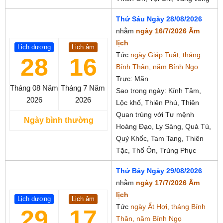
Thứ Sáu Ngày 28/08/2026
nhằm
ngày 16/7/2026 Âm
lịch
Lịch dương
Lịch âm
Tức
ngày Giáp Tuất, tháng
28
16
Bính Thân, năm Bính Ngọ
Trực: Mãn
Tháng 08
Năm
Tháng 7
Năm
Sao trong ngày: Kính Tâm,
2026
2026
Lộc khố, Thiên Phú, Thiên
Quan trùng với Tư mệnh
Ngày bình thường
Hoàng Đạo, Ly Sàng, Quả Tú,
Quỷ Khốc, Tam Tang, Thiên
Tặc, Thổ Ôn, Trùng Phục
Thứ Bảy Ngày 29/08/2026
nhằm
ngày 17/7/2026 Âm
lịch
Lịch dương
Lịch âm
Tức
ngày Ất Hợi, tháng Bính
29
17
Thân, năm Bính Ngọ