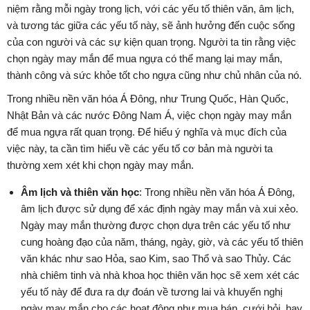
niệm rằng mỗi ngày trong lịch, với các yếu tố thiên văn, âm lịch,
và tương tác giữa các yếu tố này, sẽ ảnh hưởng đến cuộc sống
của con người và các sự kiện quan trọng. Người ta tin rằng việc
chọn ngày may mắn để mua ngựa có thể mang lại may mắn,
thành công và sức khỏe tốt cho ngựa cũng như chủ nhân của nó.
Trong nhiều nền văn hóa Á Đông, như Trung Quốc, Hàn Quốc,
Nhật Bản và các nước Đông Nam Á, việc chọn ngày may mắn
để mua ngựa rất quan trọng. Để hiểu ý nghĩa và mục đích của
việc này, ta cần tìm hiểu về các yếu tố cơ bản mà người ta
thường xem xét khi chọn ngày may mắn.
Âm lịch và thiên văn học
: Trong nhiều nền văn hóa Á Đông,
âm lịch được sử dụng để xác định ngày may mắn và xui xẻo.
Ngày may mắn thường được chọn dựa trên các yếu tố như
cung hoàng đạo của năm, tháng, ngày, giờ, và các yếu tố thiên
văn khác như sao Hỏa, sao Kim, sao Thổ và sao Thủy. Các
nhà chiêm tinh và nhà khoa học thiên văn học sẽ xem xét các
yếu tố này để đưa ra dự đoán về tương lai và khuyến nghị
ngày may mắn cho các hoạt động như mua bán, cưới hỏi, hay