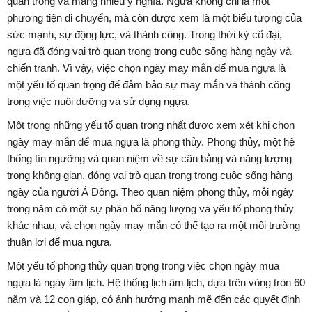
quan trọng và mang nhiều ý nghĩa. Ngựa không chỉ là một
phương tiện di chuyển, mà còn được xem là một biểu tượng của
sức mạnh, sự động lực, và thành công. Trong thời kỳ cổ đại,
ngựa đã đóng vai trò quan trọng trong cuộc sống hàng ngày và
chiến tranh. Vì vậy, việc chọn ngày may mắn để mua ngựa là
một yếu tố quan trọng để đảm bảo sự may mắn và thành công
trong việc nuôi dưỡng và sử dụng ngựa.
Một trong những yếu tố quan trọng nhất được xem xét khi chọn
ngày may mắn để mua ngựa là phong thủy. Phong thủy, một hệ
thống tín ngưỡng và quan niệm về sự cân bằng và năng lượng
trong không gian, đóng vai trò quan trọng trong cuộc sống hàng
ngày của người Á Đông. Theo quan niệm phong thủy, mỗi ngày
trong năm có một sự phân bố năng lượng và yếu tố phong thủy
khác nhau, và chọn ngày may mắn có thể tạo ra một môi trường
thuận lợi để mua ngựa.
Một yếu tố phong thủy quan trọng trong việc chọn ngày mua
ngựa là ngày âm lịch. Hệ thống lịch âm lịch, dựa trên vòng tròn 60
năm và 12 con giáp, có ảnh hưởng mạnh mẽ đến các quyết định