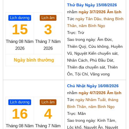
Thứ Bảy Ngày 15/08/2026
nhằm
ngày 3/7/2026 Âm lịch
Lịch dương
Lịch âm
Tức
ngày Tân Dậu, tháng Bính
15
3
Thân, năm Bính Ngọ
Trực: Trừ
Sao trong ngày: Âm Đức,
Tháng 08
Năm
Tháng 7
Năm
Thiên Quý, Cửu không, Huyền
2026
2026
Vũ, Nguyệt Kiến chuyển sát,
Ngày bình thường
Nhân Cách, Phủ Đầu Dát,
Thiên địa chuyển sát, Thiên
Ôn, Tội Chỉ, Vãng vong
Chủ Nhật Ngày 16/08/2026
nhằm
ngày 4/7/2026 Âm lịch
Tức
ngày Nhâm Tuất, tháng
Lịch dương
Lịch âm
Bính Thân, năm Bính Ngọ
16
4
Trực: Mãn
Sao trong ngày: Kính Tâm,
Tháng 08
Năm
Tháng 7
Năm
Lộc khố, Nguyệt Ân, Nguyệt