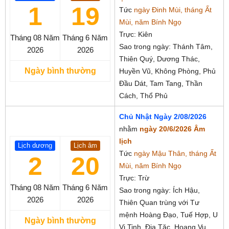
1
19
Tức
ngày Đinh Mùi, tháng Ất
Mùi, năm Bính Ngọ
Trực: Kiên
Tháng 08
Năm
Tháng 6
Năm
Sao trong ngày: Thánh Tâm,
2026
2026
Thiên Quý, Dương Thác,
Ngày bình thường
Huyền Vũ, Không Phòng, Phủ
Đầu Dát, Tam Tang, Thần
Cách, Thổ Phủ
Chủ Nhật Ngày 2/08/2026
nhằm
ngày 20/6/2026 Âm
lịch
Lịch dương
Lịch âm
Tức
ngày Mậu Thân, tháng Ất
2
20
Mùi, năm Bính Ngọ
Trực: Trừ
Tháng 08
Năm
Tháng 6
Năm
Sao trong ngày: Ích Hậu,
2026
2026
Thiên Quan trùng với Tư
mệnh Hoàng Đạo, Tuế Hợp, U
Ngày bình thường
Vi Tinh, Địa Tặc, Hoang Vu,