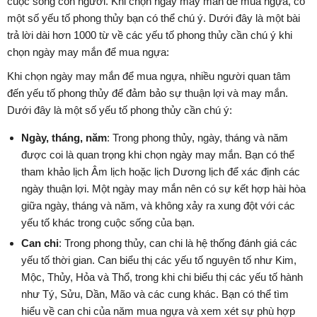
cuộc sống con người. Khi chọn ngày may mắn để mua ngựa, có
một số yếu tố phong thủy bạn có thể chú ý. Dưới đây là một bài
trả lời dài hơn 1000 từ về các yếu tố phong thủy cần chú ý khi
chọn ngày may mắn để mua ngựa:
Khi chọn ngày may mắn để mua ngựa, nhiều người quan tâm
đến yếu tố phong thủy để đảm bảo sự thuận lợi và may mắn.
Dưới đây là một số yếu tố phong thủy cần chú ý:
Ngày, tháng, năm
: Trong phong thủy, ngày, tháng và năm
được coi là quan trọng khi chọn ngày may mắn. Bạn có thể
tham khảo lịch Âm lịch hoặc lịch Dương lịch để xác định các
ngày thuận lợi. Một ngày may mắn nên có sự kết hợp hài hòa
giữa ngày, tháng và năm, và không xảy ra xung đột với các
yếu tố khác trong cuộc sống của bạn.
Can chi
: Trong phong thủy, can chi là hệ thống đánh giá các
yếu tố thời gian. Can biểu thị các yếu tố nguyên tố như Kim,
Mộc, Thủy, Hỏa và Thổ, trong khi chi biểu thị các yếu tố hành
như Tý, Sửu, Dần, Mão và các cung khác. Bạn có thể tìm
hiểu về can chi của năm mua ngựa và xem xét sự phù hợp