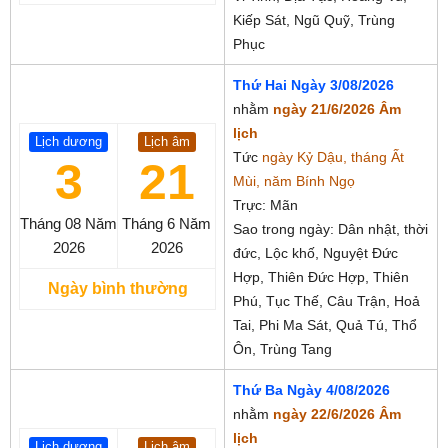
Kiếp Sát, Ngũ Quỹ, Trùng
Phục
Thứ Hai Ngày 3/08/2026
nhằm
ngày 21/6/2026 Âm
lịch
Lịch dương
Lịch âm
Tức
ngày Kỷ Dậu, tháng Ất
3
21
Mùi, năm Bính Ngọ
Trực: Mãn
Tháng 08
Năm
Tháng 6
Năm
Sao trong ngày: Dân nhật, thời
2026
2026
đức, Lộc khố, Nguyệt Đức
Hợp, Thiên Đức Hợp, Thiên
Ngày bình thường
Phú, Tục Thế, Câu Trận, Hoả
Tai, Phi Ma Sát, Quả Tú, Thổ
Ôn, Trùng Tang
Thứ Ba Ngày 4/08/2026
nhằm
ngày 22/6/2026 Âm
lịch
Lịch dương
Lịch âm