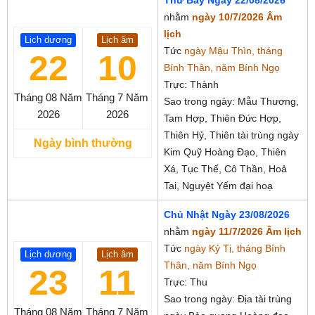
Thứ Bảy Ngày 22/08/2026
nhằm
ngày 10/7/2026 Âm
lịch
Lịch dương
Lịch âm
Tức
ngày Mậu Thìn, tháng
22
10
Bính Thân, năm Bính Ngọ
Trực: Thành
Tháng 08
Năm
Tháng 7
Năm
Sao trong ngày: Mẫu Thương,
2026
2026
Tam Hợp, Thiên Đức Hợp,
Thiên Hỷ, Thiên tài trùng ngày
Ngày bình thường
Kim Quỹ Hoàng Đạo, Thiên
Xá, Tục Thế, Cô Thần, Hoả
Tai, Nguyệt Yếm đại hoạ
Chủ Nhật Ngày 23/08/2026
nhằm
ngày 11/7/2026 Âm lịch
Tức
ngày Kỷ Tị, tháng Bính
Lịch dương
Lịch âm
Thân, năm Bính Ngọ
23
11
Trực: Thu
Sao trong ngày: Địa tài trùng
Tháng 08
Năm
Tháng 7
Năm