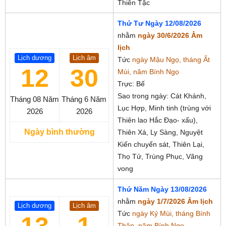
Thiên Tặc
Thứ Tư Ngày 12/08/2026
nhằm
ngày 30/6/2026 Âm
lịch
Lịch dương
Lịch âm
Tức
ngày Mậu Ngọ, tháng Ất
12
30
Mùi, năm Bính Ngọ
Trực: Bế
Sao trong ngày: Cát Khánh,
Tháng 08
Năm
Tháng 6
Năm
Lục Hợp, Minh tinh (trùng với
2026
2026
Thiên lao Hắc Đạo- xấu),
Ngày bình thường
Thiên Xá, Ly Sàng, Nguyệt
Kiến chuyển sát, Thiên Lại,
Thọ Tử, Trùng Phục, Vãng
vong
Thứ Năm Ngày 13/08/2026
nhằm
ngày 1/7/2026 Âm lịch
Lịch dương
Lịch âm
Tức
ngày Kỷ Mùi, tháng Bính
Thân, năm Bính Ngọ