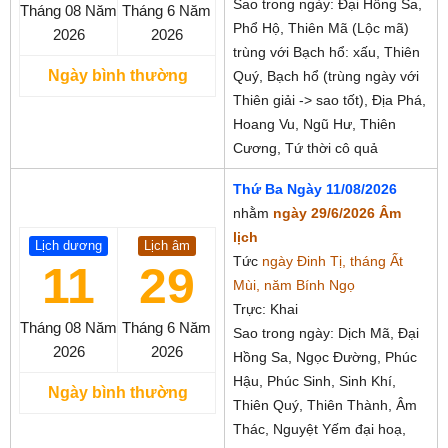
Sao trong ngày: Đại Hồng Sa,
Tháng 08
Năm
Tháng 6
Năm
Phổ Hộ, Thiên Mã (Lộc mã)
2026
2026
trùng với Bạch hổ: xấu, Thiên
Ngày bình thường
Quý, Bạch hổ (trùng ngày với
Thiên giải -> sao tốt), Địa Phá,
Hoang Vu, Ngũ Hư, Thiên
Cương, Tứ thời cô quả
Thứ Ba Ngày 11/08/2026
nhằm
ngày 29/6/2026 Âm
lịch
Lịch dương
Lịch âm
Tức
ngày Đinh Tị, tháng Ất
11
29
Mùi, năm Bính Ngọ
Trực: Khai
Tháng 08
Năm
Tháng 6
Năm
Sao trong ngày: Dịch Mã, Đại
2026
2026
Hồng Sa, Ngọc Đường, Phúc
Hậu, Phúc Sinh, Sinh Khí,
Ngày bình thường
Thiên Quý, Thiên Thành, Âm
Thác, Nguyệt Yếm đại hoạ,