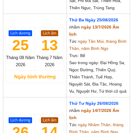
Sát, Phi Ma Sát, Thiên Hoả,
Thiên Ngục, Trùng Tang
Thứ Ba Ngày 25/08/2026
nhằm
ngày 13/7/2026 Âm
Lịch dương
Lịch âm
lịch
25
13
Tức
ngày Tân Mùi, tháng Bính
Thân, năm Bính Ngọ
Trực: Bế
Tháng 08
Năm
Tháng 7
Năm
Sao trong ngày: Đại Hồng Sa,
2026
2026
Ngọc Đường, Thiên Quý,
Ngày bình thường
Thiên Thành, Tuế Hợp,
Nguyệt Sát, Địa Tặc, Hoang
Vu, Nguyệt Hư, Tứ thời cô quả
Thứ Tư Ngày 26/08/2026
nhằm
ngày 14/7/2026 Âm
lịch
Lịch dương
Lịch âm
Tức
ngày Nhâm Thân, tháng
26
14
Bính Thân, năm Bính Ngọ