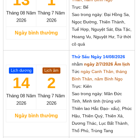
13
1
Trực: Bế
Tháng 08
Năm
Tháng 7
Năm
Sao trong ngày: Đại Hồng Sa,
2026
2026
Ngọc Đường, Thiên Thành,
Tuế Hợp, Nguyệt Sát, Địa Tặc,
Ngày bình thường
Hoang Vu, Nguyệt Hư, Tứ thời
cô quả
Thứ Sáu Ngày 14/08/2026
nhằm
ngày 2/7/2026 Âm lịch
Lịch dương
Lịch âm
Tức
ngày Canh Thân, tháng
14
2
Bính Thân, năm Bính Ngọ
Trực: Kiên
Sao trong ngày: Mãn Đức
Tháng 08
Năm
Tháng 7
Năm
Tinh, Minh tinh (trùng với
2026
2026
Thiên lao Hắc Đạo- xấu), Phúc
Ngày bình thường
Hậu, Thiên Quý, Thiên Xá,
Dương Thác, Lục Bất Thành,
Thổ Phủ, Trùng Tang