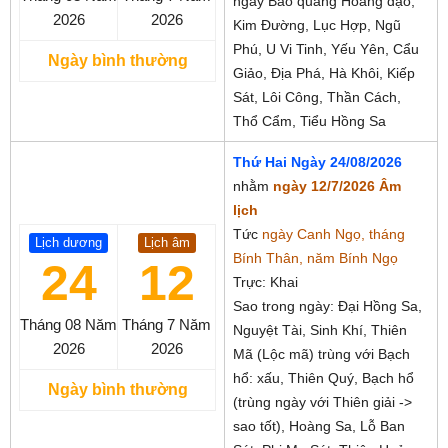
ngày Bảo quang Hoàng đạo,
2026
2026
Kim Đường, Lục Hợp, Ngũ
Phú, U Vi Tinh, Yếu Yên, Cẩu
Ngày bình thường
Giảo, Địa Phá, Hà Khôi, Kiếp
Sát, Lôi Công, Thần Cách,
Thổ Cẩm, Tiểu Hồng Sa
Thứ Hai Ngày 24/08/2026
nhằm
ngày 12/7/2026 Âm
lịch
Tức
ngày Canh Ngọ, tháng
Lịch dương
Lịch âm
Bính Thân, năm Bính Ngọ
24
12
Trực: Khai
Sao trong ngày: Đại Hồng Sa,
Tháng 08
Năm
Tháng 7
Năm
Nguyệt Tài, Sinh Khí, Thiên
2026
2026
Mã (Lộc mã) trùng với Bạch
hổ: xấu, Thiên Quý, Bạch hổ
Ngày bình thường
(trùng ngày với Thiên giải ->
sao tốt), Hoàng Sa, Lỗ Ban