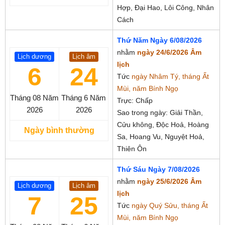
Hợp, Đại Hao, Lôi Công, Nhân
Cách
Thứ Năm Ngày 6/08/2026
nhằm
ngày 24/6/2026 Âm
Lịch dương
Lịch âm
lịch
6
24
Tức
ngày Nhâm Tý, tháng Ất
Mùi, năm Bính Ngọ
Tháng 08
Năm
Tháng 6
Năm
Trực: Chấp
2026
2026
Sao trong ngày: Giải Thần,
Cửu không, Độc Hoả, Hoàng
Ngày bình thường
Sa, Hoang Vu, Nguyệt Hoả,
Thiên Ôn
Thứ Sáu Ngày 7/08/2026
nhằm
ngày 25/6/2026 Âm
Lịch dương
Lịch âm
lịch
7
25
Tức
ngày Quý Sửu, tháng Ất
Mùi, năm Bính Ngọ