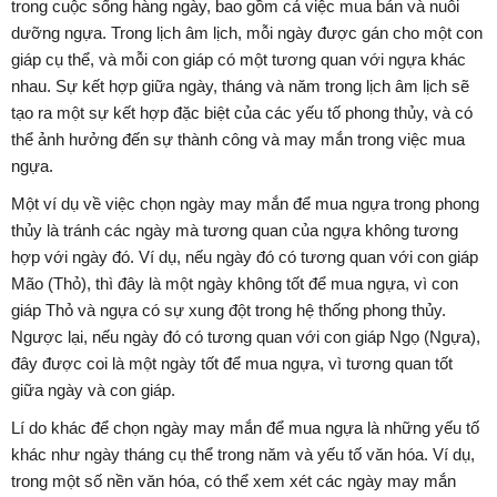
trong cuộc sống hàng ngày, bao gồm cả việc mua bán và nuôi
dưỡng ngựa. Trong lịch âm lịch, mỗi ngày được gán cho một con
giáp cụ thể, và mỗi con giáp có một tương quan với ngựa khác
nhau. Sự kết hợp giữa ngày, tháng và năm trong lịch âm lịch sẽ
tạo ra một sự kết hợp đặc biệt của các yếu tố phong thủy, và có
thể ảnh hưởng đến sự thành công và may mắn trong việc mua
ngựa.
Một ví dụ về việc chọn ngày may mắn để mua ngựa trong phong
thủy là tránh các ngày mà tương quan của ngựa không tương
hợp với ngày đó. Ví dụ, nếu ngày đó có tương quan với con giáp
Mão (Thỏ), thì đây là một ngày không tốt để mua ngựa, vì con
giáp Thỏ và ngựa có sự xung đột trong hệ thống phong thủy.
Ngược lại, nếu ngày đó có tương quan với con giáp Ngọ (Ngựa),
đây được coi là một ngày tốt để mua ngựa, vì tương quan tốt
giữa ngày và con giáp.
Lí do khác để chọn ngày may mắn để mua ngựa là những yếu tố
khác như ngày tháng cụ thể trong năm và yếu tố văn hóa. Ví dụ,
trong một số nền văn hóa, có thể xem xét các ngày may mắn