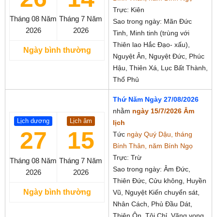
Trực: Kiên
Tháng 08
Năm
Tháng 7
Năm
Sao trong ngày: Mãn Đức
2026
2026
Tinh, Minh tinh (trùng với
Thiên lao Hắc Đạo- xấu),
Ngày bình thường
Nguyệt Ân, Nguyệt Đức, Phúc
Hậu, Thiên Xá, Lục Bất Thành,
Thổ Phủ
Thứ Năm Ngày 27/08/2026
nhằm
ngày 15/7/2026 Âm
Lịch dương
Lịch âm
lịch
27
15
Tức
ngày Quý Dậu, tháng
Bính Thân, năm Bính Ngọ
Trực: Trừ
Tháng 08
Năm
Tháng 7
Năm
Sao trong ngày: Âm Đức,
2026
2026
Thiên Đức, Cửu không, Huyền
Ngày bình thường
Vũ, Nguyệt Kiến chuyển sát,
Nhân Cách, Phủ Đầu Dát,
Thiên Ôn, Tội Chỉ, Vãng vong