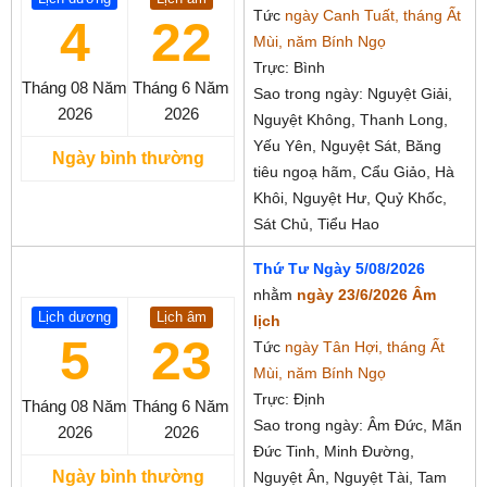
Tức
ngày Canh Tuất, tháng Ất
4
22
Mùi, năm Bính Ngọ
Trực: Bình
Tháng 08
Năm
Tháng 6
Năm
Sao trong ngày: Nguyệt Giải,
2026
2026
Nguyệt Không, Thanh Long,
Yếu Yên, Nguyệt Sát, Băng
Ngày bình thường
tiêu ngoạ hãm, Cẩu Giảo, Hà
Khôi, Nguyệt Hư, Quỷ Khốc,
Sát Chủ, Tiểu Hao
Thứ Tư Ngày 5/08/2026
nhằm
ngày 23/6/2026 Âm
Lịch dương
Lịch âm
lịch
5
23
Tức
ngày Tân Hợi, tháng Ất
Mùi, năm Bính Ngọ
Trực: Định
Tháng 08
Năm
Tháng 6
Năm
Sao trong ngày: Âm Đức, Mãn
2026
2026
Đức Tinh, Minh Đường,
Ngày bình thường
Nguyệt Ân, Nguyệt Tài, Tam