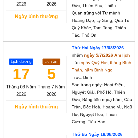
2026
2026
Đức, Thiên Phú, Thiên
Quan trùng với Tư mệnh
Ngày bình thường
Hoàng Đạo, Ly Sàng, Quả Tú,
Quỷ Khốc, Tam Tang, Thiên
Tặc, Thổ Ôn
Thứ Hai Ngày 17/08/2026
nhằm
ngày 5/7/2026 Âm lịch
Lịch dương
Lịch âm
Tức
ngày Quý Hợi, tháng Bính
17
5
Thân, năm Bính Ngọ
Trực: Bình
Sao trong ngày: Hoạt Điệu,
Tháng 08
Năm
Tháng 7
Năm
Nguyệt Giải, Phổ Hộ, Thiên
2026
2026
Đức, Băng tiêu ngoạ hãm, Câu
Ngày bình thường
Trận, Độc Hoả, Hoang Vu, Ngũ
Hư, Nguyệt Hoả, Thiên
Cương, Tiểu Hao
Thứ Ba Ngày 18/08/2026